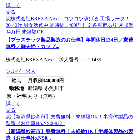
詳しく
見る
【プラスチック製品製造のお仕事】年間休日134日／寮費
無料／御夫婦・カップ...
株式会社BREXA Next 求人番号：1211439
シルバー求人
給与
月収例
340,000
円
勤務地
新潟県 糸魚川市
寮・社宅
あり（無料）
詳しく
見る
【新潟県妙高市】寮費無料！未経験OK！半導体製品の製
造《お仕事No.NS0...