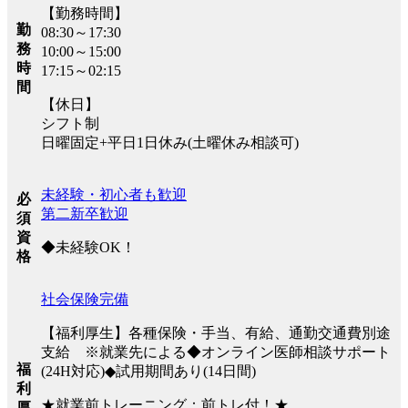
【勤務時間】
勤
08:30～17:30
務
10:00～15:00
時
17:15～02:15
間
【休日】
シフト制
日曜固定+平日1日休み(土曜休み相談可)
未経験・初心者も歓迎
必
第二新卒歓迎
須
資
◆未経験OK！
格
社会保険完備
【福利厚生】各種保険・手当、有給、通勤交通費別途
支給 ※就業先による◆オンライン医師相談サポート
福
(24H対応)◆試用期間あり(14日間)
利
★就業前トレーニング：前トレ付！★
厚