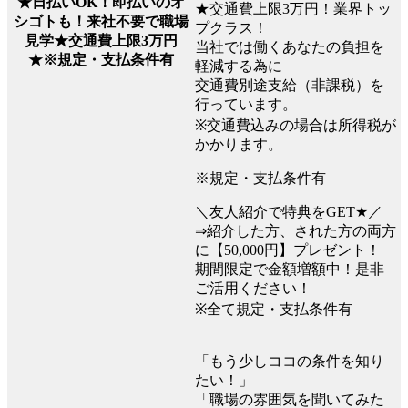
★日払いOK！即払いのオ
★交通費上限3万円！業界トッ
シゴトも！来社不要で職場
プクラス！
見学★交通費上限3万円
当社では働くあなたの負担を
★※規定・支払条件有
軽減する為に
交通費別途支給（非課税）を
行っています。
※交通費込みの場合は所得税が
かかります。
※規定・支払条件有
＼友人紹介で特典をGET★／
⇒紹介した方、された方の両方
に【50,000円】プレゼント！
期間限定で金額増額中！是非
ご活用ください！
※全て規定・支払条件有
「もう少しココの条件を知り
たい！」
「職場の雰囲気を聞いてみた