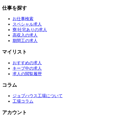
仕事を探す
お仕事検索
スペシャル求人
寮/社宅ありの求人
高収入の求人
期間工の求人
マイリスト
おすすめの求人
キープ中の求人
求人の閲覧履歴
コラム
ジョブハウス工場について
工場コラム
アカウント