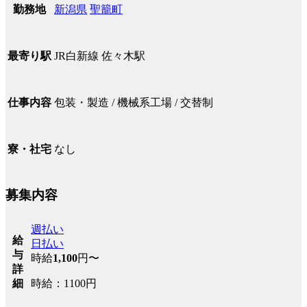
新潟県
聖籠町
勤務地
JR白新線 佐々木駅
最寄り駅
包装・製造 / 機械系工場 / 交替制
仕事内容
なし
寮・社宅
募集内容
週払い
給
日払い
与
時給
1,100
円〜
詳
時給：1100円
細