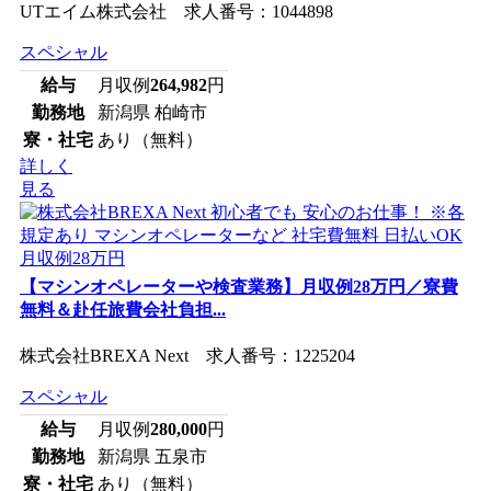
UTエイム株式会社 求人番号：1044898
スペシャル
給与
月収例
264,982
円
勤務地
新潟県 柏崎市
寮・社宅
あり（無料）
詳しく
見る
【マシンオペレーターや検査業務】月収例28万円／寮費
無料＆赴任旅費会社負担...
株式会社BREXA Next 求人番号：1225204
スペシャル
給与
月収例
280,000
円
勤務地
新潟県 五泉市
寮・社宅
あり（無料）