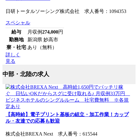
日研トータルソーシング株式会社 求人番号：1094353
スペシャル
給与
月収例
274,000
円
勤務地
新潟県 妙高市
寮・社宅
あり（無料）
詳しく
見る
中部・北陸の求人
【高時給】電子プリント基板の組立・加工作業！カップ
ル・友達での応募も歓迎
株式会社BREXA Next 求人番号：615544