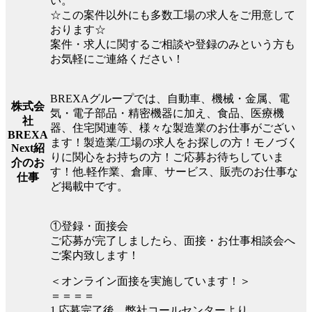
い。
☆この案件以外にも多数工場の求人をご用意して
おります☆
案件・求人に関するご相談や登録のみという方も
お気軽にご連絡ください！
BREXAグループでは、自動車、機械・金属、電
株式会
気・電子部品・精密機器に加え、食品、医療機
社
器、住宅関連等、様々な製造業のお仕事がござい
BREXA
ます！製造業/工場の求人をお探しの方！モノづく
Next紹
りに関心をお持ちの方！ご応募お待ちしていま
介のお
す！他.軽作業、倉庫、サービス、販売のお仕事な
仕事
ど掲載中です。
①登録・面接会
ご応募が完了しましたら、面接・お仕事相談会へ
ご案内致します！
＜オンライン面接を実施しています！＞
＝＝＝＝
1.応募完了後、弊社コールセンターより