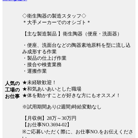
◇衛生陶器の製造スタッフ◇
＊大手メーカーでのオシゴト＊
【主な製造製品 】衛生陶器（便座・洗面器）
・便座、洗面台などの陶器素地原料を型に流し込
み成形する作業
・製品の仕上げ作業
・接合や検査業務
・運搬作業
★未経験歓迎！
人気の
★和気あいあいとした職場
工場の
★体を動かすことが好きな方にもオススメ！
お仕事
※試用期間あり(2週間)時給変動なし
【月収例】28万～30万円
【お仕事NO.3694-02】
※ご応募いただく際に、お仕事NO.をお伝えくださ