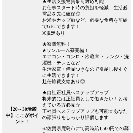
★生活支援物資事前対応可能
お仕事スタート時の負担を軽減！生活必
需品を先に確保◎
お米やカップ麺など、必要な食料を前給
でGETできます！
※規定あり
★寮費無料！
★ワンルーム寮完備！
エアコン・コンロ・冷蔵庫 ・レンジ・洗
濯機・テレビなど
生活家電・備品つきなので引越し後すぐ
に生活できます！
赴任旅費支給あり◎
★自社正社員へステップアップ！
将来的には正社員として働きたい！と考
えている方必見☆
【20～30活躍
正社員へステップアップも可能☆あなた
中】ここがポイ
の頑張りをしっかり評価します！
ント！
≪佐賀県鹿島市にて高時給1,500円での募