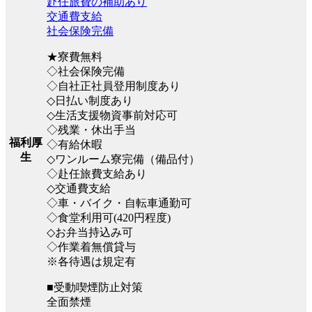
赴任旅費の補助あり
交通費支給
社会保険完備
★寮費無料
◇社会保険完備
◇自社正社員登用制度あり
◇日払い制度あり
◇生活支援物資事前対応可
◇残業・休出手当
福利厚
◇有給休暇
生
◇ワンルーム寮完備（備品付）
◇赴任旅費支給あり
◇交通費支給
◇車・バイク・自転車通勤可
◇食堂利用可(420円程度)
◇お弁当持込み可
◇作業着無償貸与
※各待遇は規定有
■受動喫煙防止対策
全面禁煙