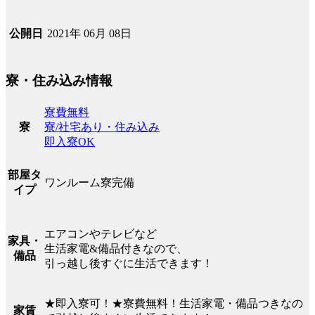
2021年 06月 08日
公開日
寮・住み込み情報
寮費無料
寮/社宅あり・住み込み
寮
即入寮OK
部屋タ
ワンルーム寮完備
イプ
エアコンやテレビなど
家具・
生活家電&備品付きなので、
備品
引っ越し後すぐに生活できます！
★即入寮可！★寮費無料！生活家電・備品つきなの
家賃