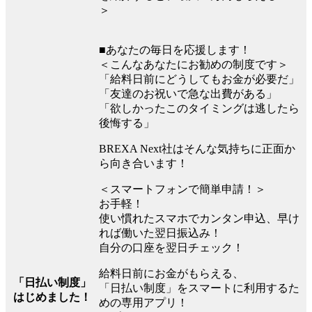
＞
■あなたの毎日を応援します！
＜こんなあなたにお勧めの制度です＞
「給料日前にどうしてもお金が必要だ」
「友達のお祝いで急な出費がある」
「欲しかったこのタイミングは逃したら
後悔する」
BREXA Next社はそんな気持ちに正面か
ら向き合います！
＜スマートフォンで簡単申請！＞
お手軽！
使い慣れたスマホでカンタン申込、早け
れば働いた翌日振込み！
自分の口座を翌日チェック！
給料日前にお金がもらえる、
「日払い制度」
「日払い制度」をスマートに利用するた
はじめました！
めの専用アプリ！