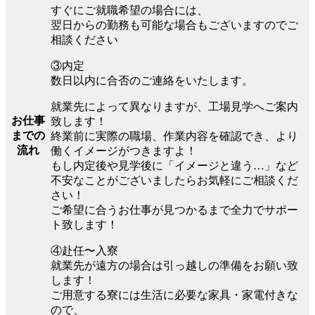
すぐにご就職希望の場合には、
翌日からの勤務も可能な場合もございますのでご
相談ください
③内定
数日以内に合否のご連絡をいたします。
就業先によって異なりますが、工場見学へご案内
お仕事
致します！
までの
終業前に実際の職場、作業内容を確認でき、より
流れ
働くイメージがつきますよ！
もし内定後や見学後に「イメージと違う…」など
不安なことがございましたらお気軽にご相談くだ
さい！
ご希望に合うお仕事が見つかるまで全力でサポー
ト致します！
④赴任〜入寮
就業先が遠方の場合は引っ越しの準備をお願い致
します！
ご用意する寮には生活に必要な家具・家電付きな
ので、