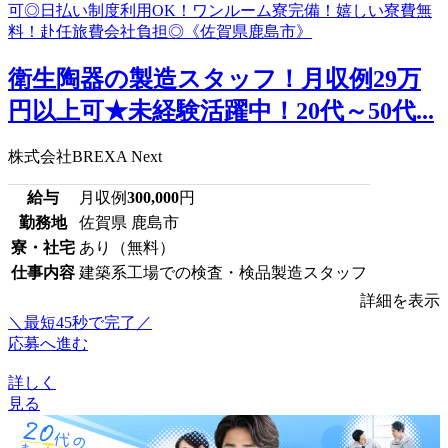
衛生陶器の製造スタッフ！月収例29万
円以上可★未経験活躍中！20代～50代...
株式会社BREXA Next
給与
月収例
300,000
円
勤務地
佐賀県 鹿島市
寮・社宅
あり（無料）
仕事内容
建築系工場での検査・検品製造スタッフ
詳細を表示
＼最短45秒で完了／
応募へ進む
詳しく
見る