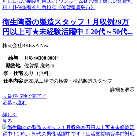
衛生陶器の製造スタッフ！月収例29万
円以上可★未経験活躍中！20代～50代...
株式会社BREXA Next
給与
月収例
300,000
円
勤務地
佐賀県 鹿島市
寮・社宅
あり（無料）
仕事内容
建築系工場での検査・検品製造スタッフ
詳細を表示
＼最短45秒で完了／
応募へ進む
詳しく
見る