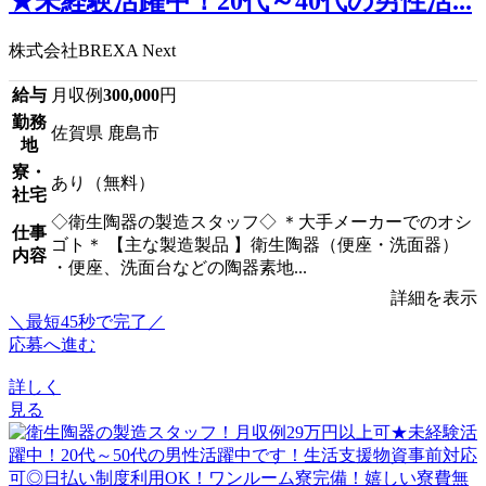
★未経験活躍中！20代～40代の男性活...
株式会社BREXA Next
給与
月収例
300,000
円
勤務
佐賀県 鹿島市
地
寮・
あり（無料）
社宅
◇衛生陶器の製造スタッフ◇ ＊大手メーカーでのオシ
仕事
ゴト＊ 【主な製造製品 】衛生陶器（便座・洗面器）
内容
・便座、洗面台などの陶器素地...
詳細を表示
＼最短45秒で完了／
応募へ進む
詳しく
見る