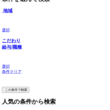
地域
選択
こだわり
給与/職種
選択
条件クリア
この条件で検索
人気の条件から検索