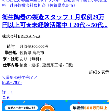
衛生陶器の製造スタッフ！月収例29万
円以上可★未経験活躍中！20代～50代...
株式会社BREXA Next
給与
月収例
300,000
円
勤務地
佐賀県 鹿島市
寮・社宅
あり（無料）
仕事内容
検査・運搬 / 建築系工場 / 日勤
詳細を表示
＼最短45秒で完了／
応募へ進む
詳しく
見る