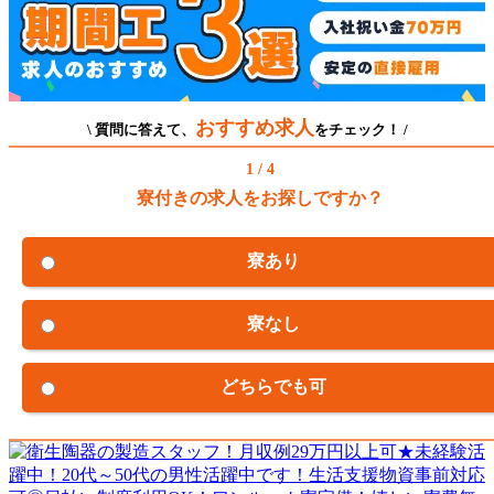
おすすめ求人
\ 質問に答えて、
をチェック！ /
1 / 4
寮付きの求人をお探しですか？
寮あり
寮なし
どちらでも可