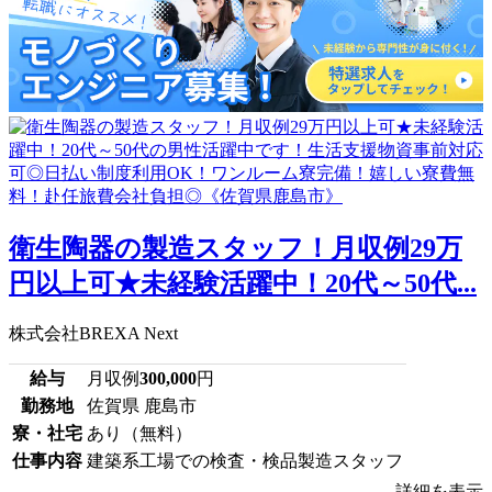
衛生陶器の製造スタッフ！月収例29万
円以上可★未経験活躍中！20代～50代...
株式会社BREXA Next
給与
月収例
300,000
円
勤務地
佐賀県 鹿島市
寮・社宅
あり（無料）
仕事内容
建築系工場での検査・検品製造スタッフ
詳細を表示