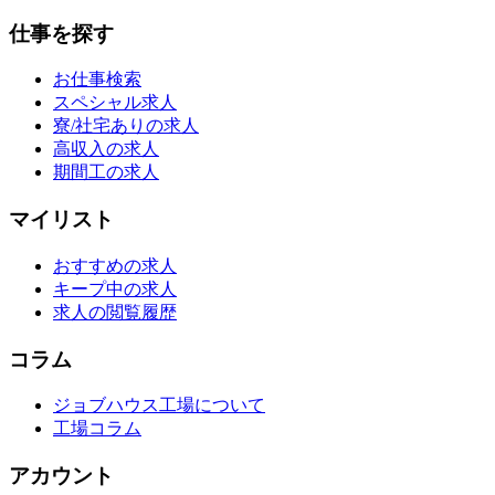
仕事を探す
お仕事検索
スペシャル求人
寮/社宅ありの求人
高収入の求人
期間工の求人
マイリスト
おすすめの求人
キープ中の求人
求人の閲覧履歴
コラム
ジョブハウス工場について
工場コラム
アカウント