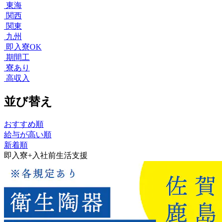
東海
関西
関東
九州
即入寮OK
期間工
寮あり
高収入
並び替え
おすすめ順
給与が高い順
新着順
即入寮+入社前生活支援