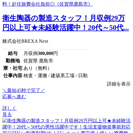
衛生陶器の製造スタッフ！月収例29万
円以上可★未経験活躍中！20代～50代...
株式会社BREXA Next
給与
月収例
300,000
円
勤務地
佐賀県 鹿島市
寮・社宅
あり（無料）
仕事内容
検査・運搬 / 建築系工場 / 日勤
詳細を表示
＼最短45秒で完了／
応募へ進む
詳しく
見る