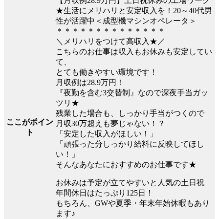
【月収例28.9万円】土日祝休みの工場ワーク
★生活にメリハリと安定収入を！20～40代男
性が活躍中＜成型機マシンオペレータ＞
＊＊＊＊＊＊＊＊＊＊＊＊＊＊
＼メリハリをつけて高収入★／
こちらのお仕事は収入もお休みも安定してい
て、
とても働きやすい環境です！
月収例は28.9万円！
『夜勤を含む3交替制』なので深夜手当ガッ
ツリ★
残業した場合も、しっかり手当がつくので
ここがポイン
月収30万超えも夢じゃない！？
ト
「安定した収入がほしい！」
「頑張った分しっかり給料に反映してほし
い！」
そんなあなたにおすすめのお仕事です★
お休みは予定が立てやすいと人気の土日祝
年間休日はたっぷり125日！
もちろん、GWや夏季・年末年始休暇もあり
ます♪