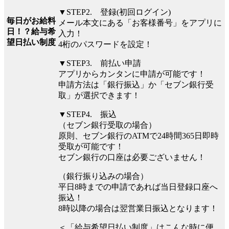
▼STEP2. 登録(初回ログイン)
毎日がお給料
メール本文にある「お客様番号」をアプリに
日！？給与希
入力！
望日払い制度
4桁のパスワードを設定！
▼STEP3. 前払い申請
アプリからカンタンに申請が可能です！
申請方法は「銀行振込」か「セブン銀行受
取」が選択できます！
▼STEP4. 振込
（セブン銀行受取の場合）
原則、セブン銀行のATMで24時間365日即時
受取が可能です！
セブン銀行の口座は必要ございません！
（銀行振り込みの場合）
平⽇8時までの申請であれば当⽇登録口座へ
振込！
8時以降の場合は翌営業⽇振込となります！
＜「給与希望日払い制度」はこんな時に便