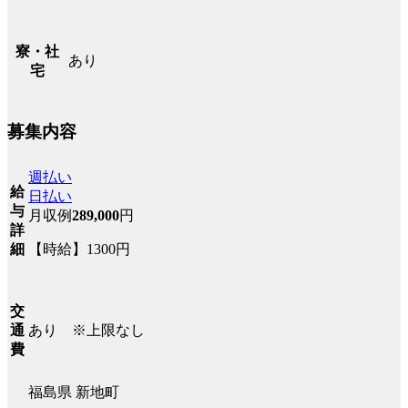
寮・社
あり
宅
募集内容
週払い
給
日払い
与
月収例
289,000
円
詳
【時給】1300円
細
交
あり ※上限なし
通
費
福島県 新地町