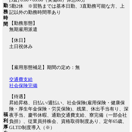
勤
5勤2休 ※習熟までは基本日勤、3直勤務可能な方、上
務
記以外の勤務時間帯あり
時
【勤務形態】
間
無期雇用派遣
【休日】
土日祝休み
【雇用形態補足】期間の定め：無
交通費支給
社会保険完備
【待遇】
昇給昇格、日払い/週払い、社会保険(雇用保険・健康保
険・厚生年金保険・労災保険)、残業、休出手当有り、深
福
夜手当、慶弔休暇、通勤交通費支給、寮完備（一部会社
利
負担）、従業員持株会、資格取得制度あり、定年65歳、
厚
GLTD制度導入（※）