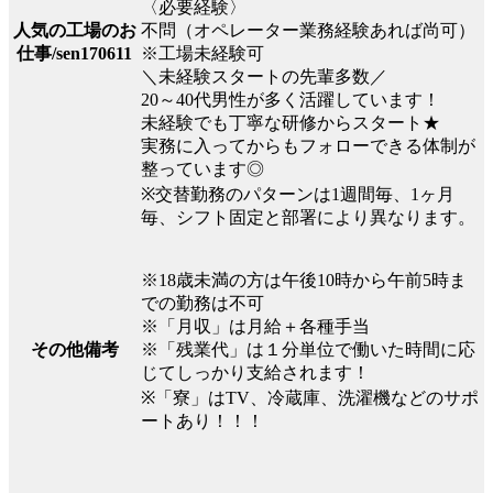
〈必要経験〉
不問（オペレーター業務経験あれば尚可）
人気の工場のお
※工場未経験可
仕事/sen170611
＼未経験スタートの先輩多数／
20～40代男性が多く活躍しています！
未経験でも丁寧な研修からスタート★
実務に入ってからもフォローできる体制が
整っています◎
※交替勤務のパターンは1週間毎、1ヶ月
毎、シフト固定と部署により異なります。
※18歳未満の方は午後10時から午前5時ま
での勤務は不可
※「月収」は月給＋各種手当
※「残業代」は１分単位で働いた時間に応
その他備考
じてしっかり支給されます！
※「寮」はTV、冷蔵庫、洗濯機などのサポ
ートあり！！！