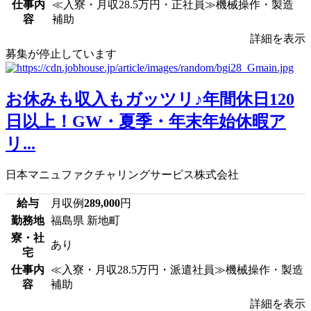
仕事内
≪入寮・月収28.5万円・正社員≫機械操作・製造
容
補助
詳細を表示
募集が停止しています
お休みも収入もガッツリ♪年間休日120
日以上！GW・夏季・年末年始休暇ア
リ...
日本マニュファクチャリングサービス株式会社
給与
月収例
289,000
円
勤務地
福島県 新地町
寮・社
あり
宅
仕事内
≪入寮・月収28.5万円・派遣社員≫機械操作・製造
容
補助
詳細を表示