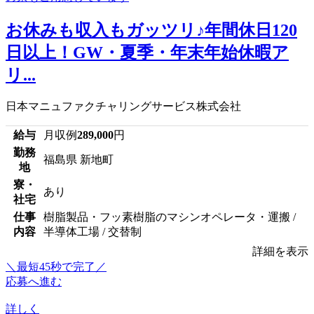
お休みも収入もガッツリ♪年間休日120
日以上！GW・夏季・年末年始休暇ア
リ...
日本マニュファクチャリングサービス株式会社
給与
月収例
289,000
円
勤務
福島県 新地町
地
寮・
あり
社宅
仕事
樹脂製品・フッ素樹脂のマシンオペレータ・運搬 /
内容
半導体工場 / 交替制
詳細を表示
＼最短45秒で完了／
応募へ進む
詳しく