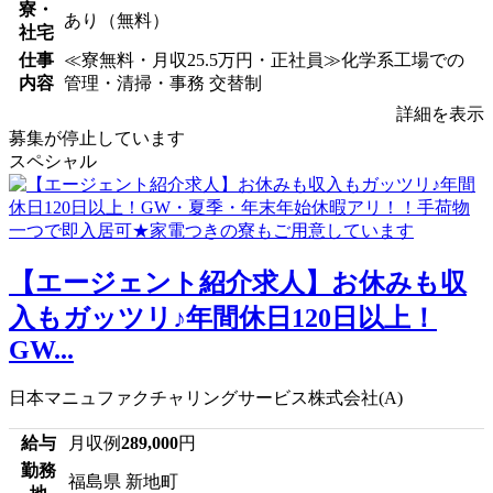
寮・
あり（無料）
社宅
仕事
≪寮無料・月収25.5万円・正社員≫化学系工場での
内容
管理・清掃・事務 交替制
詳細を表示
募集が停止しています
スペシャル
【エージェント紹介求人】お休みも収
入もガッツリ♪年間休日120日以上！
GW...
日本マニュファクチャリングサービス株式会社(A)
給与
月収例
289,000
円
勤務
福島県 新地町