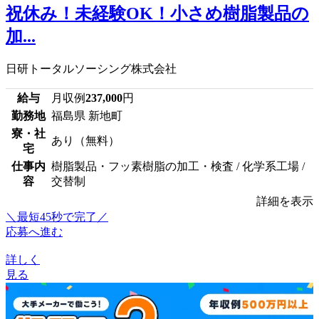
祝休み！未経験OK！小さめ樹脂製品の
加...
日研トータルソーシング株式会社
給与
月収例
237,000
円
勤務地
福島県 新地町
寮・社
あり（無料）
宅
仕事内
樹脂製品・フッ素樹脂の加工・検査 / 化学系工場 /
容
交替制
詳細を表示
＼最短45秒で完了／
応募へ進む
詳しく
見る