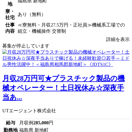
福島県 新地町
地
寮・
あり（無料）
社宅
仕事
≪寮無料・月収27.5万円・正社員≫機械系工場での
内容
組立・機械操作 交替制
詳細を表示
募集が停止しています
月収28万円可★プラスチック製品の機
械オペレーター！土日祝休み☆深夜手
当あ...
UTエージェント株式会社
給与
月収例
285,000
円
勤務地
福島県 新地町