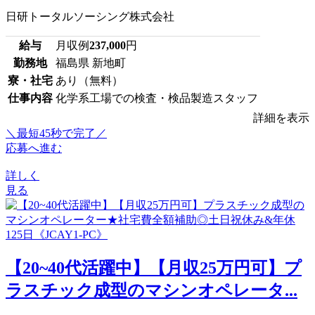
日研トータルソーシング株式会社
給与
月収例
237,000
円
勤務地
福島県 新地町
寮・社宅
あり（無料）
仕事内容
化学系工場での検査・検品製造スタッフ
詳細を表示
＼最短45秒で完了／
応募へ進む
詳しく
見る
【20~40代活躍中】【月収25万円可】プ
ラスチック成型のマシンオペレータ...