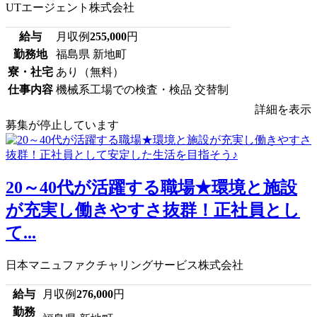
UTエージェント株式会社
給与
月収例
255,000
円
勤務地
福島県 新地町
寮・社宅
あり（無料）
仕事内容
機械系工場での検査・検品 交替制
詳細を表示
募集が停止しています
20～40代が活躍する職場★環境と施設
が充実し働きやすさ抜群！正社員とし
て...
日本マニュファクチャリングサービス株式会社
給与
月収例
276,000
円
勤務