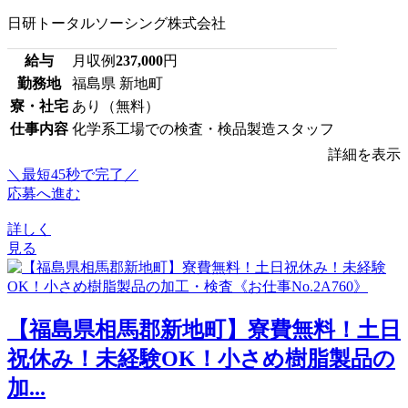
日研トータルソーシング株式会社
給与
月収例
237,000
円
勤務地
福島県 新地町
寮・社宅
あり（無料）
仕事内容
化学系工場での検査・検品製造スタッフ
詳細を表示
＼最短45秒で完了／
応募へ進む
詳しく
見る
【福島県相馬郡新地町】寮費無料！土日
祝休み！未経験OK！小さめ樹脂製品の
加...