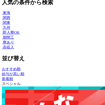
人気の条件から検索
東海
関西
関東
九州
即入寮OK
期間工
寮あり
高収入
並び替え
おすすめ順
給与が高い順
新着順
スペシャル