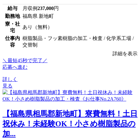
給与
月収例
237,000
円
勤務地
福島県 新地町
寮・社
あり（無料）
宅
仕事内
樹脂製品・フッ素樹脂の加工・検査 / 化学系工場 /
容
交替制
詳細を表示
＼最短45秒で完了／
応募へ進む
詳しく
見る
【福島県相馬郡新地町】寮費無料！土日
祝休み！未経験OK！小さめ樹脂製品の
加...