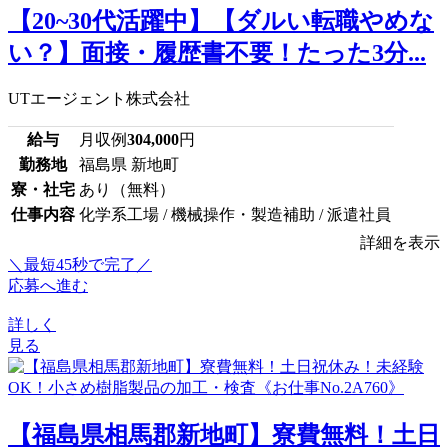
【20~30代活躍中】【ダルい転職やめな
い？】面接・履歴書不要！たった3分...
UTエージェント株式会社
給与
月収例
304,000
円
勤務地
福島県 新地町
寮・社宅
あり（無料）
仕事内容
化学系工場 / 機械操作・製造補助 / 派遣社員
詳細を表示
＼最短45秒で完了／
応募へ進む
詳しく
見る
【福島県相馬郡新地町】寮費無料！土日