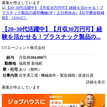
募集が停止しています
【20~30代活躍中】【月収30万円可】経
験を活かせる！プラスチック製品の...
UTエージェント株式会社
給与
月収例
304,000
円
勤務地
福島県 新地町
寮・社宅
あり（無料）
仕事内容
化学系工場 / 機械操作・製造補助 / 派遣社員
詳細を表示
募集が停止しています