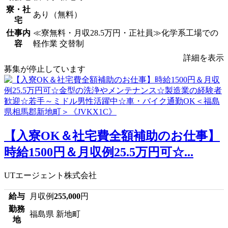
寮・社
あり（無料）
宅
仕事内
≪寮無料・月収28.5万円・正社員≫化学系工場での
容
軽作業 交替制
詳細を表示
募集が停止しています
【入寮OK＆社宅費全額補助のお仕事】
時給1500円＆月収例25.5万円可☆...
UTエージェント株式会社
給与
月収例
255,000
円
勤務
福島県 新地町
地