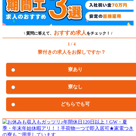
おすすめ求人
\ 質問に答えて、
をチェック！ /
1 / 4
寮付きの求人をお探しですか？
寮あり
寮なし
どちらでも可