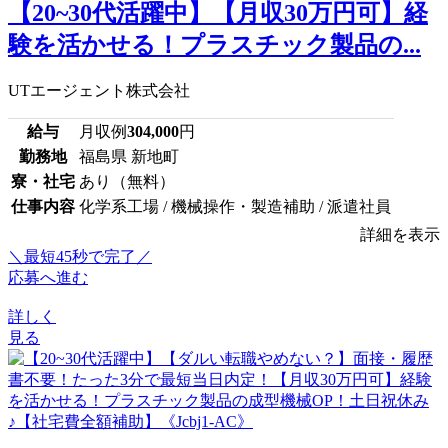
【20~30代活躍中】【月収30万円可】経
験を活かせる！プラスチック製品の...
UTエージェント株式会社
給与
月収例
304,000
円
勤務地
福島県 新地町
寮・社宅
あり（無料）
仕事内容
化学系工場 / 機械操作・製造補助 / 派遣社員
詳細を表示
＼最短45秒で完了／
応募へ進む
詳しく
見る