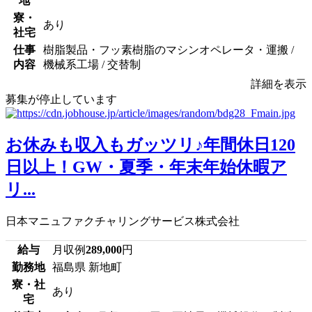
地
寮・
あり
社宅
仕事
樹脂製品・フッ素樹脂のマシンオペレータ・運搬 /
内容
機械系工場 / 交替制
詳細を表示
募集が停止しています
お休みも収入もガッツリ♪年間休日120
日以上！GW・夏季・年末年始休暇ア
リ...
日本マニュファクチャリングサービス株式会社
給与
月収例
289,000
円
勤務地
福島県 新地町
寮・社
あり
宅