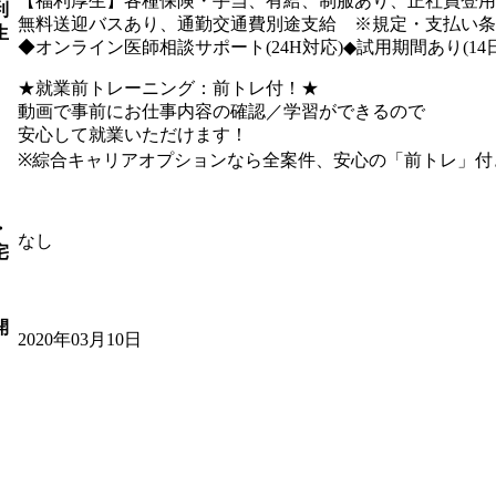
【福利厚生】各種保険・手当、有給、制服あり、正社員登用制
利
無料送迎バスあり、通勤交通費別途支給 ※規定・支払い
生
◆オンライン医師相談サポート(24H対応)◆試用期間あり(14
★就業前トレーニング：前トレ付！★
動画で事前にお仕事内容の確認／学習ができるので
安心して就業いただけます！
※綜合キャリアオプションなら全案件、安心の「前トレ」付
・
なし
宅
開
2020年03月10日