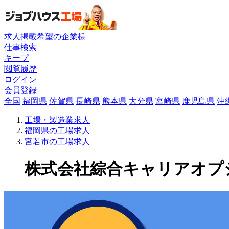
求人掲載希望の企業様
仕事検索
キープ
閲覧履歴
ログイン
会員登録
全国
福岡県
佐賀県
長崎県
熊本県
大分県
宮崎県
鹿児島県
沖
工場・製造業求人
福岡県の工場求人
宮若市の工場求人
株式会社綜合キャリアオプショ