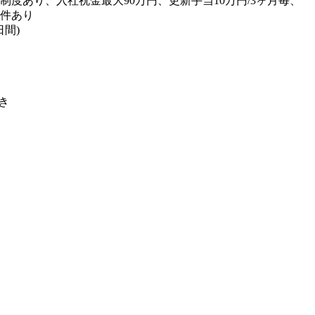
度あり、入社祝金最大90万円、更新手当10万円/3ヶ月毎、
条件あり
日間)
き