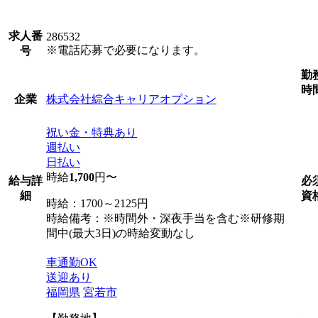
求人番
286532
※電話応募で必要になります。
号
勤
時
株式会社綜合キャリアオプション
企業
祝い金・特典あり
週払い
日払い
時給
1,700
円〜
給与詳
必
細
資
時給：1700～2125円
時給備考：※時間外・深夜手当を含む※研修期
間中(最大3日)の時給変動なし
車通勤OK
送迎あり
福岡県
宮若市