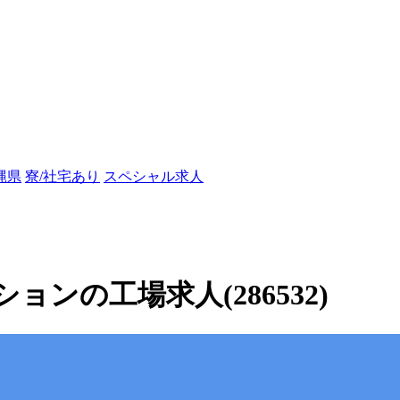
縄県
寮/社宅あり
スペシャル求人
ンの工場求人(286532)