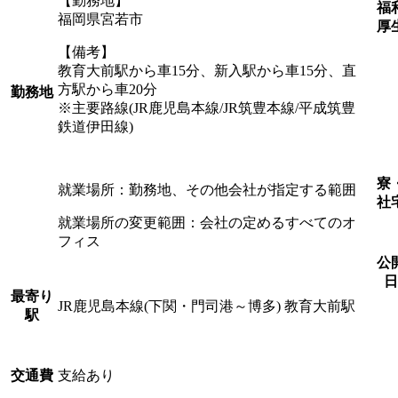
【勤務地】
福
福岡県宮若市
厚
【備考】
教育大前駅から車15分、新入駅から車15分、直
方駅から車20分
勤務地
※主要路線(JR鹿児島本線/JR筑豊本線/平成筑豊
鉄道伊田線)
寮
就業場所：勤務地、その他会社が指定する範囲
社
就業場所の変更範囲：会社の定めるすべてのオ
フィス
公
日
最寄り
JR鹿児島本線(下関・門司港～博多) 教育大前駅
駅
支給あり
交通費