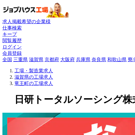
求人掲載希望の企業様
仕事検索
キープ
閲覧履歴
ログイン
会員登録
全国
三重県
滋賀県
京都府
大阪府
兵庫県
奈良県
和歌山県
寮
工場・製造業求人
滋賀県の工場求人
竜王町の工場求人
日研トータルソーシング株式会