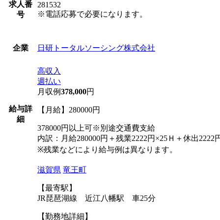
求人番
281532
※電話応募で必要になります。
号
日研トータルソーシング株式会社
企業
高収入
週払い
月収例
378,000
円
給与詳
【月給】280000円
細
378000円以上可※別途交通費支給
内訳：月給280000円＋残業2222円×25Ｈ＋休出2222円×
※残業などにより給与例は異なります。
滋賀県
竜王町
【最寄駅】
JR琵琶湖線 近江八幡駅 車25分
【勤務地詳細】