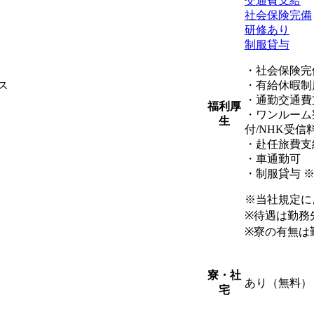
交通費支給
社会保険完備
研修あり
制服貸与
・社会保険完
ス
・有給休暇制
・通勤交通費
福利厚
・ワンルーム
生
付/NHK受信
・赴任旅費支
・車通勤可
・制服貸与 
※当社規定に
※待遇は勤務
※寮の有無は
寮・社
あり（無料）
宅