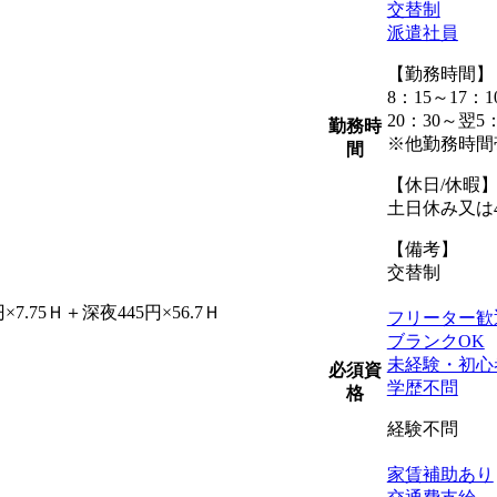
交替制
派遣社員
【勤務時間】
8：15～17：1
20：30～翌5：
勤務時
※他勤務時間
間
【休日/休暇
土日休み又は
【備考】
交替制
7.75Ｈ＋深夜445円×56.7Ｈ
フリーター歓
ブランクOK
未経験・初心
必須資
学歴不問
格
経験不問
家賃補助あり