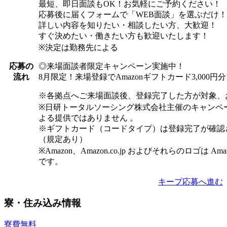
最短、即日面談もOK！お気軽にご予約ください！
応募後に届くフォームで「WEB面談」を選ぶだけ！
詳しい内容を知りたい・相談したい方、大歓迎！
すぐ決めたい・働きたい方も歓迎いたします！
※決定は勤務先による
◎来場面談者限定キャンペーン実施中！
応募の
8月限定！来場登録でAmazonギフトカード3,000
流れ
※各拠点へご来場面談後、登録完了した方が対象、
※日研トータルソーシング株式会社主催のキャンペ
よる提供ではありません 。
※ギフトカード（コードタイプ）は登録完了が確認
（規定あり）
※Amazon、Amazon.co.jp およびそれらのロゴは Am
です。
キープ
応募へ進む
寮・住み込み情報
寮費無料