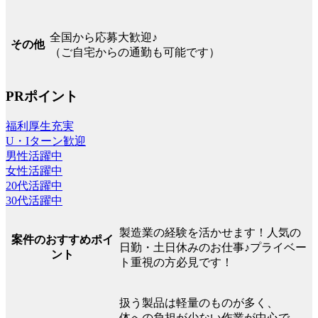
全国から応募大歓迎♪
その他
（ご自宅からの通勤も可能です）
PRポイント
福利厚生充実
U・Iターン歓迎
男性活躍中
女性活躍中
20代活躍中
30代活躍中
製造業の経験を活かせます！人気の
案件のおすすめポイ
日勤・土日休みのお仕事♪プライベー
ント
ト重視の方必見です！
扱う製品は軽量のものが多く、
体への負担が少ない作業が中心で