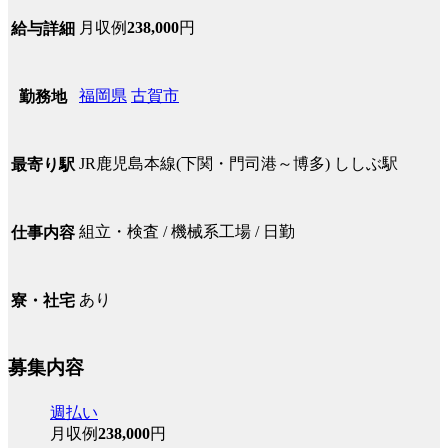
月収例
238,000
円
給与詳細
福岡県
古賀市
勤務地
JR鹿児島本線(下関・門司港～博多) ししぶ駅
最寄り駅
組立・検査 / 機械系工場 / 日勤
仕事内容
あり
寮・社宅
募集内容
週払い
月収例
238,000
円