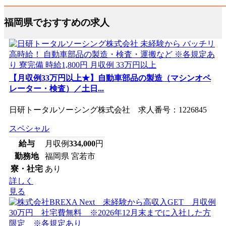
福岡県でおすすめの求人
【月収例33万円以上★】自動車部品の製造（マシンオペ
レーター・検査）／土日...
日研トータルソーシング株式会社 求人番号：1226845
スペシャル
給与
月収例
334,000
円
勤務地
福岡県 宮若市
寮・社宅
あり
詳しく
見る