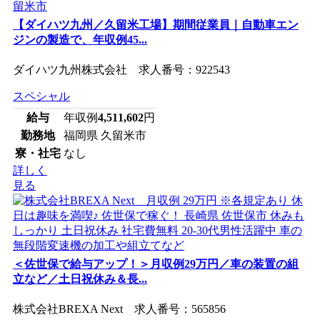
【ダイハツ九州／久留米工場】期間従業員｜自動車エン
ジンの製造で、年収例45...
ダイハツ九州株式会社 求人番号：922543
スペシャル
給与
年収例
4,511,602
円
勤務地
福岡県 久留米市
寮・社宅
なし
詳しく
見る
＜佐世保で給与アップ！＞月収例29万円／車の装置の組
立など／土日祝休み＆長...
株式会社BREXA Next 求人番号：565856