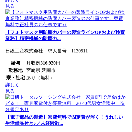
見る
【フォトマスク用防塵カバーの製造ラインOPおよび検査
業務】精密機械の防塵カ...
日総工産株式会社 求人番号：1130511
給与
月収例
316,920
円
勤務地
宮崎県 延岡市
寮・社宅
あり（無料）
詳しく
見る
【電子部品の製造】寮費無料で固定費が浮く！うれしい
生活備品付き♪／未経験歓...