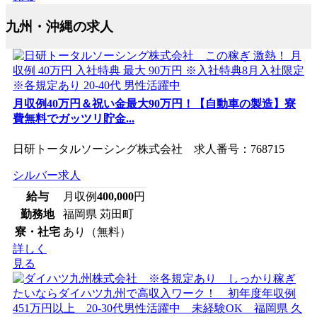
九州・沖縄の求人
月収例40万円＆祝い金最大90万円！【自動車の製造】寮
費無料でガッツリ貯金...
日研トータルソーシング株式会社 求人番号：768715
シルバー求人
給与
月収例
400,000
円
勤務地
福岡県 苅田町
寮・社宅
あり（無料）
詳しく
見る