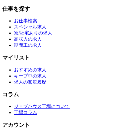
仕事を探す
お仕事検索
スペシャル求人
寮/社宅ありの求人
高収入の求人
期間工の求人
マイリスト
おすすめの求人
キープ中の求人
求人の閲覧履歴
コラム
ジョブハウス工場について
工場コラム
アカウント