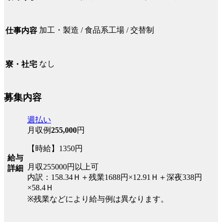
加工・製造 / 食品系工場 / 交替制
仕事内容
なし
寮・社宅
募集内容
週払い
月収例
255,000
円
【時給】1350円
給与
月収255000円以上可
詳細
内訳：158.34Ｈ＋残業1688円×12.91Ｈ＋深夜338円
×58.4Ｈ
※残業などにより給与例は異なります。