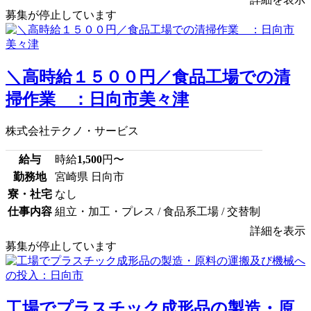
募集が停止しています
＼高時給１５００円／食品工場での清
掃作業 ：日向市美々津
株式会社テクノ・サービス
給与
時給
1,500
円〜
勤務地
宮崎県 日向市
寮・社宅
なし
仕事内容
組立・加工・プレス / 食品系工場 / 交替制
詳細を表示
募集が停止しています
工場でプラスチック成形品の製造・原