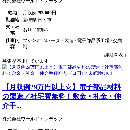
株式会社ワールドインテック
給与
月収例
293,000
円
勤務地
宮崎県 日向市
寮・社
あり（無料）
宅
仕事内
マシンオペレータ・製造 / 電子部品系工場 / 交替
容
制
詳細を表示
募集が停止しています
【月収例29万円以上☆】電子部品材料
の製造／社宅費無料！敷金・礼金・仲
介手...
株式会社ワールドインテック