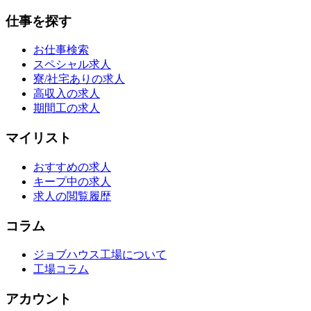
仕事を探す
お仕事検索
スペシャル求人
寮/社宅ありの求人
高収入の求人
期間工の求人
マイリスト
おすすめの求人
キープ中の求人
求人の閲覧履歴
コラム
ジョブハウス工場について
工場コラム
アカウント