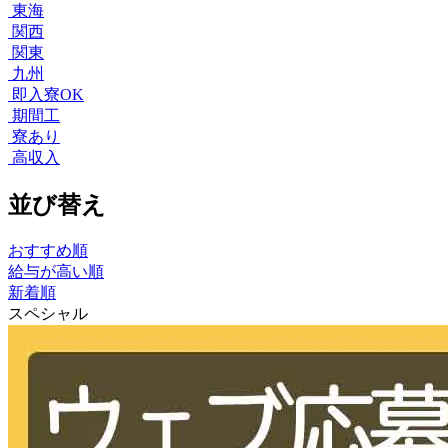
東海
関西
関東
九州
即入寮OK
期間工
寮あり
高収入
並び替え
おすすめ順
給与が高い順
新着順
スペシャル