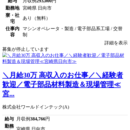
給与
月収例
293,000
円
勤務地
宮崎県 日向市
寮・社
あり（無料）
宅
仕事内
マシンオペレータ・製造 / 電子部品系工場 / 交替
容
制
詳細を表示
募集が停止しています
＼月給30万 高収入のお仕事／＼経験者
歓迎／電子部品材料製造＆現場管理≪
宮...
株式会社ワールドインテック(A)
給与
月収例
384,766
円
勤務
宮崎県 日向市