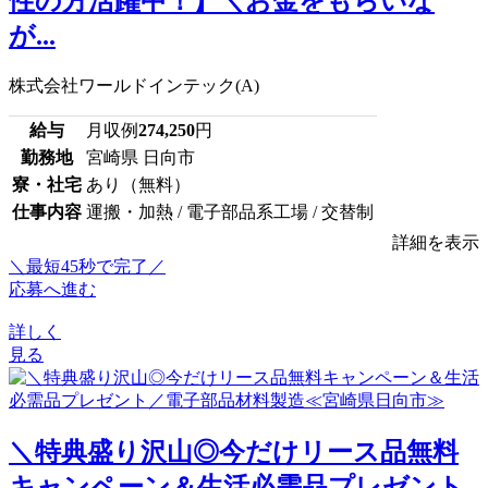
性の方活躍中！】＼お金をもらいな
が...
株式会社ワールドインテック(A)
給与
月収例
274,250
円
勤務地
宮崎県 日向市
寮・社宅
あり（無料）
仕事内容
運搬・加熱 / 電子部品系工場 / 交替制
詳細を表示
＼最短45秒で完了／
応募へ進む
詳しく
見る
＼特典盛り沢山◎今だけリース品無料
キャンペーン＆生活必需品プレゼント