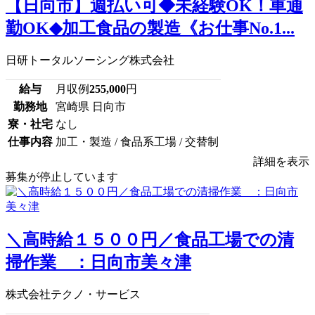
【日向市】週払い可◆未経験OK！車通
勤OK◆加工食品の製造《お仕事No.1...
日研トータルソーシング株式会社
給与
月収例
255,000
円
勤務地
宮崎県 日向市
寮・社宅
なし
仕事内容
加工・製造 / 食品系工場 / 交替制
詳細を表示
募集が停止しています
＼高時給１５００円／食品工場での清
掃作業 ：日向市美々津
株式会社テクノ・サービス