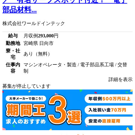
部品材料...
株式会社ワールドインテック
給与
月収例
293,000
円
勤務地
宮崎県 日向市
寮・社
あり（無料）
宅
仕事内
マシンオペレータ・製造 / 電子部品系工場 / 交替
容
制
詳細を表示
募集が停止しています