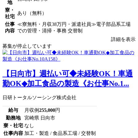
地
寮・
あり（無料）
社宅
仕事
≪寮無料・月収38万円・派遣社員≫電子部品系工場
内容
での管理・清掃・事務 交替制
詳細を表示
募集が停止しています
【日向市】週払い可◆未経験OK！車通
勤OK◆加工食品の製造《お仕事No.1...
日研トータルソーシング株式会社
給与
月収例
255,000
円
勤務地
宮崎県 日向市
寮・社宅
なし
仕事内容
加工・製造 / 食品系工場 / 交替制