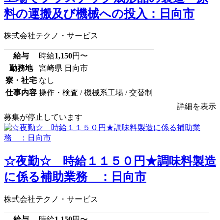
料の運搬及び機械への投入：日向市
株式会社テクノ・サービス
給与
時給
1,150
円〜
勤務地
宮崎県 日向市
寮・社宅
なし
仕事内容
操作・検査 / 機械系工場 / 交替制
詳細を表示
募集が停止しています
☆夜勤☆ 時給１１５０円★調味料製造
に係る補助業務 ：日向市
株式会社テクノ・サービス
給与
時給
1,150
円〜