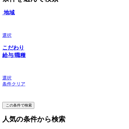
地域
選択
こだわり
給与/職種
選択
条件クリア
この条件で検索
人気の条件から検索