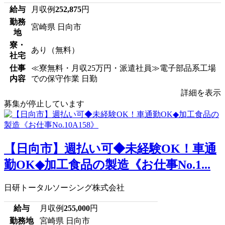
給与
月収例
252,875
円
勤務
宮崎県 日向市
地
寮・
あり（無料）
社宅
仕事
≪寮無料・月収25万円・派遣社員≫電子部品系工場
内容
での保守作業 日勤
詳細を表示
募集が停止しています
【日向市】週払い可◆未経験OK！車通
勤OK◆加工食品の製造《お仕事No.1...
日研トータルソーシング株式会社
給与
月収例
255,000
円
勤務地
宮崎県 日向市