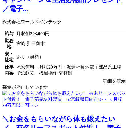
／電子...
株式会社ワールドインテック
給与
月収例
293,000
円
勤務
宮崎県 日向市
地
寮・
あり（無料）
社宅
仕事
≪寮無料・月収29万円・派遣社員≫電子部品系工場
内容
での組立・機械操作 交替制
詳細を表示
募集が停止しています
＼お金をもらいながら体も鍛えたい
／ 有名サーフスポット付近！ 電子