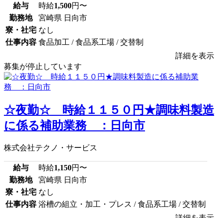
給与
時給
1,500
円〜
勤務地
宮崎県 日向市
寮・社宅
なし
仕事内容
食品加工 / 食品系工場 / 交替制
詳細を表示
募集が停止しています
☆夜勤☆ 時給１１５０円★調味料製造
に係る補助業務 ：日向市
株式会社テクノ・サービス
給与
時給
1,150
円〜
勤務地
宮崎県 日向市
寮・社宅
なし
仕事内容
浴槽の組立・加工・プレス / 食品系工場 / 交替制
詳細を表示