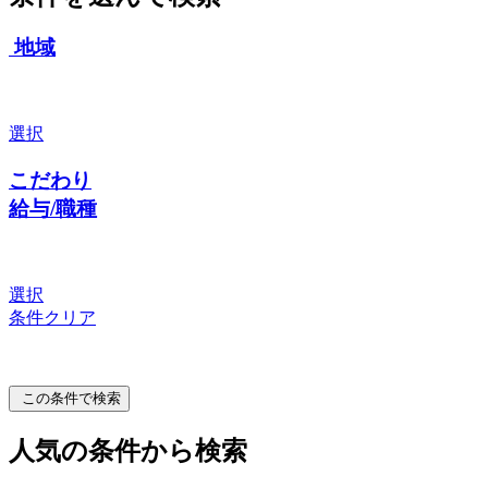
地域
選択
こだわり
給与/職種
選択
条件クリア
この条件で検索
人気の条件から検索