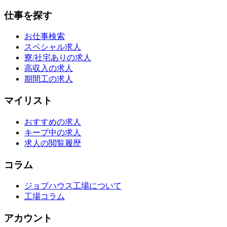
仕事を探す
お仕事検索
スペシャル求人
寮/社宅ありの求人
高収入の求人
期間工の求人
マイリスト
おすすめの求人
キープ中の求人
求人の閲覧履歴
コラム
ジョブハウス工場について
工場コラム
アカウント