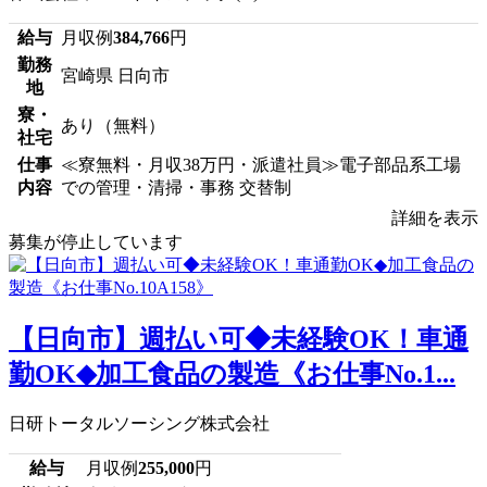
給与
月収例
384,766
円
勤務
宮崎県 日向市
地
寮・
あり（無料）
社宅
仕事
≪寮無料・月収38万円・派遣社員≫電子部品系工場
内容
での管理・清掃・事務 交替制
詳細を表示
募集が停止しています
【日向市】週払い可◆未経験OK！車通
勤OK◆加工食品の製造《お仕事No.1...
日研トータルソーシング株式会社
給与
月収例
255,000
円