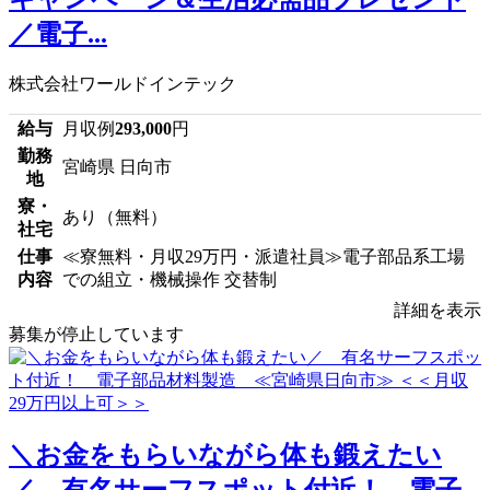
／電子...
株式会社ワールドインテック
給与
月収例
293,000
円
勤務
宮崎県 日向市
地
寮・
あり（無料）
社宅
仕事
≪寮無料・月収29万円・派遣社員≫電子部品系工場
内容
での組立・機械操作 交替制
詳細を表示
募集が停止しています
＼お金をもらいながら体も鍛えたい
／ 有名サーフスポット付近！ 電子