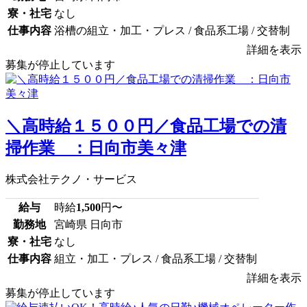
寮・社宅
なし
仕事内容
浴槽の組立・加工・プレス / 食品系工場 / 交替制
詳細を表示
募集が停止しています
＼高時給１５００円／食品工場での清
掃作業 ：日向市美々津
株式会社テクノ・サービス
給与
時給
1,500
円〜
勤務地
宮崎県 日向市
寮・社宅
なし
仕事内容
組立・加工・プレス / 食品系工場 / 交替制
詳細を表示
募集が停止しています