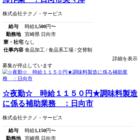
株式会社テクノ・サービス
給与
時給
1,500
円〜
勤務地
宮崎県 日向市
寮・社宅
なし
仕事内容
食品加工 / 食品系工場 / 交替制
詳細を表示
募集が停止しています
☆夜勤☆ 時給１１５０円★調味料製造
に係る補助業務 ：日向市
株式会社テクノ・サービス
給与
時給
1,150
円〜
勤務地
宮崎県 日向市