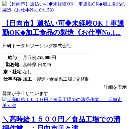
【日向市】週払い可◆未経験OK！車通
勤OK◆加工食品の製造《お仕事No.1...
日研トータルソーシング株式会社
給与
月収例
255,000
円
勤務地
宮崎県 日向市
寮・社宅
なし
仕事内容
加工・製造 / 食品系工場 / 交替制
詳細を表示
募集が停止しています
＼高時給１５００円／食品工場での清
掃作業 ：日向市美々津