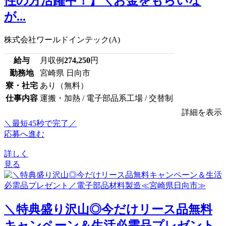
性の方活躍中！】＼お金をもらいな
が...
株式会社ワールドインテック(A)
給与
月収例
274,250
円
勤務地
宮崎県 日向市
寮・社宅
あり（無料）
仕事内容
運搬・加熱 / 電子部品系工場 / 交替制
詳細を表示
＼最短45秒で完了／
応募へ進む
詳しく
見る
＼特典盛り沢山◎今だけリース品無料
キャンペーン＆生活必需品プレゼント