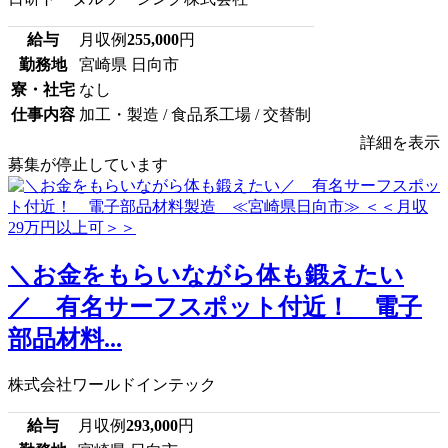
給与
月収例
255,000
円
勤務地
宮崎県 日向市
寮・社宅
なし
仕事内容
加工・製造 / 食品系工場 / 交替制
詳細を表示
募集が停止しています
＼お金をもらいながら体も鍛えたい
／ 有名サーフスポット付近！ 電子
部品材料...
株式会社ワールドインテック
給与
月収例
293,000
円