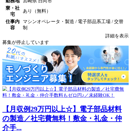
勤務地
宮崎県 日向市
寮・社
あり（無料）
宅
仕事内
マシンオペレータ・製造 / 電子部品系工場 / 交替
容
制
詳細を表示
募集が停止しています
【月収例29万円以上☆】電子部品材料
の製造／社宅費無料！敷金・礼金・仲
介手...