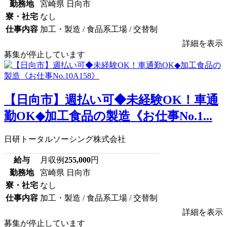
勤務地
宮崎県 日向市
寮・社宅
なし
仕事内容
加工・製造 / 食品系工場 / 交替制
詳細を表示
募集が停止しています
【日向市】週払い可◆未経験OK！車通
勤OK◆加工食品の製造《お仕事No.1...
日研トータルソーシング株式会社
給与
月収例
255,000
円
勤務地
宮崎県 日向市
寮・社宅
なし
仕事内容
加工・製造 / 食品系工場 / 交替制
詳細を表示
募集が停止しています