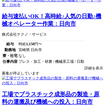
給与速払いOK！高時給♪人気の日勤♪機
械オペレーター作業：日向市
株式会社テクノ・サービス
給与
時給
1,150
円〜
勤務地
宮崎県 日向市
寮・社宅
なし
仕事内容
プレス・加工・研磨 / 機械系工場 / 日勤
詳細を表示
募集が停止しています
工場でプラスチック成形品の製造・原
料の運搬及び機械への投入：日向市