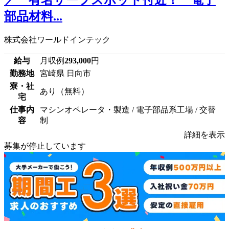
部品材料...
株式会社ワールドインテック
給与
月収例
293,000
円
勤務地
宮崎県 日向市
寮・社
あり（無料）
宅
仕事内
マシンオペレータ・製造 / 電子部品系工場 / 交替
容
制
詳細を表示
募集が停止しています