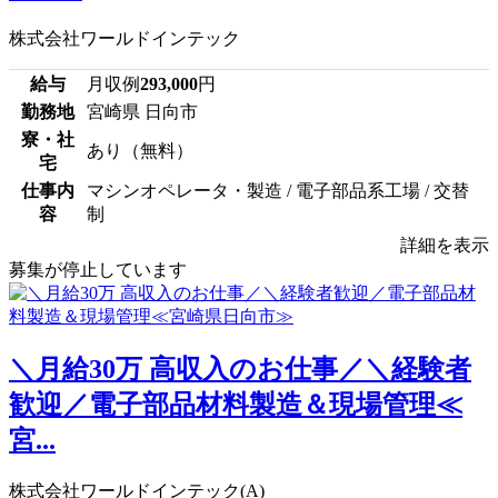
株式会社ワールドインテック
給与
月収例
293,000
円
勤務地
宮崎県 日向市
寮・社
あり（無料）
宅
仕事内
マシンオペレータ・製造 / 電子部品系工場 / 交替
容
制
詳細を表示
募集が停止しています
＼月給30万 高収入のお仕事／＼経験者
歓迎／電子部品材料製造＆現場管理≪
宮...
株式会社ワールドインテック(A)