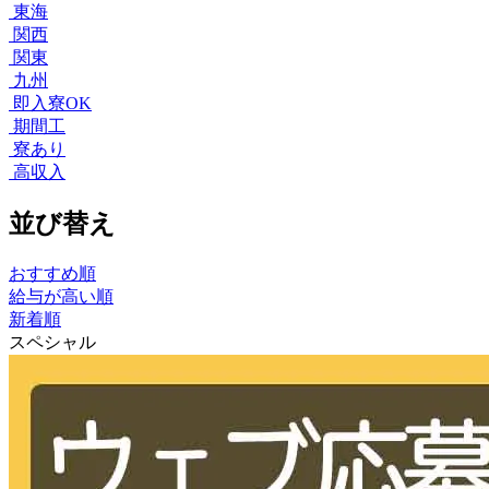
東海
関西
関東
九州
即入寮OK
期間工
寮あり
高収入
並び替え
おすすめ順
給与が高い順
新着順
スペシャル