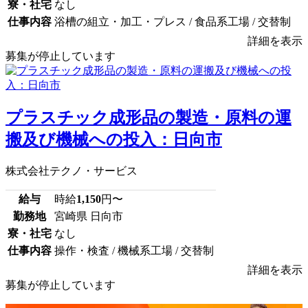
寮・社宅
なし
仕事内容
浴槽の組立・加工・プレス / 食品系工場 / 交替制
詳細を表示
募集が停止しています
プラスチック成形品の製造・原料の運
搬及び機械への投入：日向市
株式会社テクノ・サービス
給与
時給
1,150
円〜
勤務地
宮崎県 日向市
寮・社宅
なし
仕事内容
操作・検査 / 機械系工場 / 交替制
詳細を表示
募集が停止しています