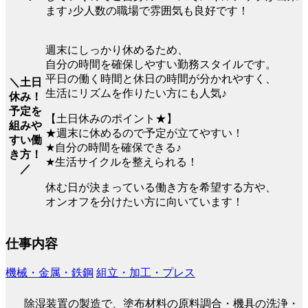
ます♪少人数の職場で雰囲気も良好です！
週末にしっかり休めるため、
自分の時間を確保しやすい勤務スタイルです。
平日の働く時間と休日の時間が分かれやすく、
＼土日
生活にリズムを作りたい方にも人気♪
休み！
予定を
【土日休みのポイント★】
組みや
★週末に休めるので予定が立てやすい！
すい働
★自分の時間を確保できる♪
き方！
★生活サイクルを整えられる！
／
休む日が決まっている働き方を希望する方や、
オンオフを分けたい方に向いています！
仕事内容
機械・金属・鉄鋼
組立・加工・プレス
除湿装置の製造で、塗布材料の原料調合・機具の洗浄・