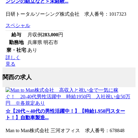
ンジンの組立など＞未経験...
日研トータルソーシング株式会社 求人番号：1017323
スペシャル
給与
月収例
283,000
円
勤務地
兵庫県 明石市
寮・社宅
あり
詳しく
見る
関西の求人
☆【20代～40代の男性活躍中！】【時給1,950円スター
ト！】自動車製造...
Man to Man株式会社 三河オフィス 求人番号：678848