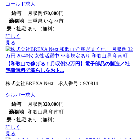
ゴールド求人
給与
月収例
470,000
円
勤務地
三重県 いなべ市
寮・社宅
あり（無料）
詳しく
見る
【和歌山で稼げる！月収例32万円】電子部品の製造／社
宅費無料で暮らしをおト...
株式会社BREXA Next 求人番号：970814
シルバー求人
給与
月収例
320,000
円
勤務地
和歌山県 印南町
寮・社宅
あり（無料）
詳しく
見る