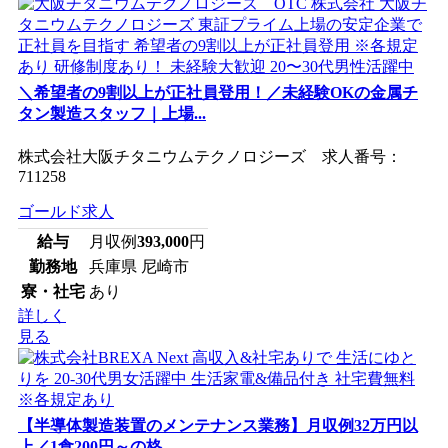
＼希望者の9割以上が正社員登用！／未経験OKの金属チ
タン製造スタッフ｜上場...
株式会社大阪チタニウムテクノロジーズ 求人番号：
711258
ゴールド求人
給与
月収例
393,000
円
勤務地
兵庫県 尼崎市
寮・社宅
あり
詳しく
見る
【半導体製造装置のメンテナンス業務】月収例32万円以
上／1食200円～の格...