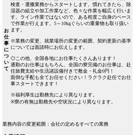
検査・運搬業務からスタートします。慣れてきたら、除
湿器の組立や加工作業など、色々な作業を幅広く行いま
す。ライン作業ではないので、ある程度ご自身のペース
で作業が行えます。5～10kgぐらいの重量物も取り扱い
ます。
お
仕
※業務の変更、就業場所の変更の範囲、契約更新の基準
事
については面談時にお伝えします。
に
つ
◎この他、全国各地にお仕事たくさんあります！
い
通勤のお仕事はもちろん、全国の寮完備のお仕事は、赴
て
任旅費支給や生活諸設備付きで敷金・礼金0円！
面倒な手配も全てお任せください！ラクラク赴任でお仕
事スタートできます！
※福利厚生は勤務先により異なります。
※寮の有無は勤務先や空状況により異なります。
業務内容の変更範囲：会社の定めるすべての業務