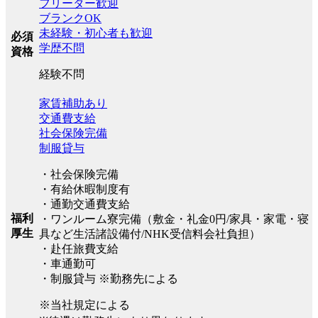
フリーター歓迎
ブランクOK
未経験・初心者も歓迎
必須
学歴不問
資格
経験不問
家賃補助あり
交通費支給
社会保険完備
制服貸与
・社会保険完備
・有給休暇制度有
・通勤交通費支給
福利
・ワンルーム寮完備（敷金・礼金0円/家具・家電・寝
厚生
具など生活諸設備付/NHK受信料会社負担）
・赴任旅費支給
・車通勤可
・制服貸与 ※勤務先による
※当社規定による