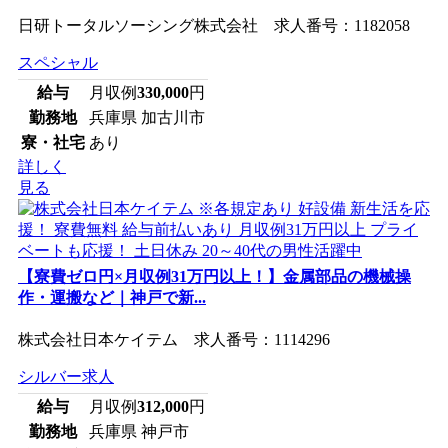
日研トータルソーシング株式会社 求人番号：1182058
スペシャル
給与
月収例
330,000
円
勤務地
兵庫県 加古川市
寮・社宅
あり
詳しく
見る
【寮費ゼロ円×月収例31万円以上！】金属部品の機械操
作・運搬など｜神戸で新...
株式会社日本ケイテム 求人番号：1114296
シルバー求人
給与
月収例
312,000
円
勤務地
兵庫県 神戸市