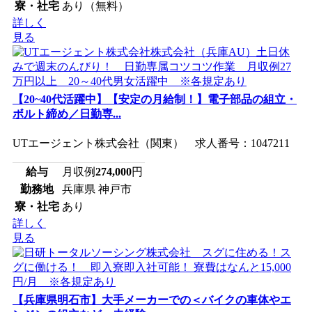
寮・社宅
あり（無料）
詳しく
見る
【20~40代活躍中】【安定の月給制！】電子部品の組立・
ボルト締め／日勤専...
UTエージェント株式会社（関東） 求人番号：1047211
給与
月収例
274,000
円
勤務地
兵庫県 神戸市
寮・社宅
あり
詳しく
見る
【兵庫県明石市】大手メーカーでの＜バイクの車体やエ