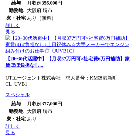
給与
月収例
356,000
円
勤務地
大阪府 堺市
寮・社宅
あり（無料）
詳しく
見る
【20~30代活躍中】【月収37万円可×社宅費6万円補助】家
賃ほぼ負担なし...
UTエージェント株式会社 求人番号：KM築港新町
CL_UVB1
スペシャル
給与
月収例
377,000
円
勤務地
大阪府 堺市
寮・社宅
あり
詳しく
見る