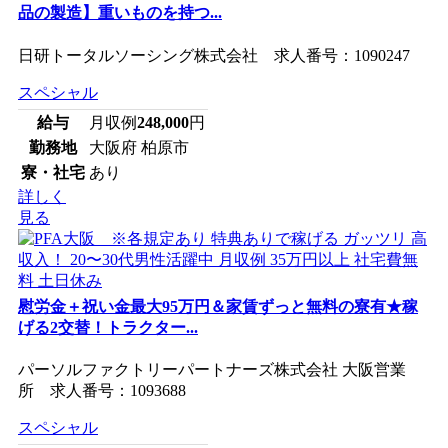
品の製造】重いものを持つ...
日研トータルソーシング株式会社 求人番号：1090247
スペシャル
給与
月収例
248,000
円
勤務地
大阪府 柏原市
寮・社宅
あり
詳しく
見る
慰労金＋祝い金最大95万円＆家賃ずっと無料の寮有★稼
げる2交替！トラクター...
パーソルファクトリーパートナーズ株式会社 大阪営業
所 求人番号：1093688
スペシャル