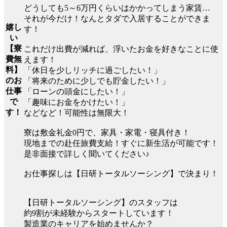
どうしても5～6万円くらいはかかってしまう家賃…
それが今だけ！なんとタダで入居することができま
嬉し
す！
い
【寮
これだけ出費が減れば、浮いたお金を好きなことに使
費無
えます！
料】
「休日を少しリッチに過ごしたい！」
のお
「将来のために少しでも貯金したい！」
仕事
「ローンの頭金にしたい！」
で
「趣味にお金をかけたい！」
す！
などなど！可能性は無限大！
寮は敷金礼金0円で、家具・家電・寝具付き！
現地までの赴任旅費支給！すぐに新生活が可能です！
是非面接で詳しく聞いてください♪
お仕事探しは【日研トータルソーシング】で決まり！
【日研トータルソーシング】のスタッフは
約9割が未経験からスタートしています！
製造業のキャリアを始めませんか？