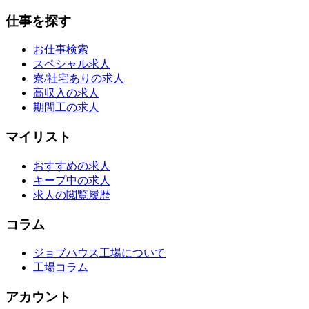
仕事を探す
お仕事検索
スペシャル求人
寮/社宅ありの求人
高収入の求人
期間工の求人
マイリスト
おすすめの求人
キープ中の求人
求人の閲覧履歴
コラム
ジョブハウス工場について
工場コラム
アカウント