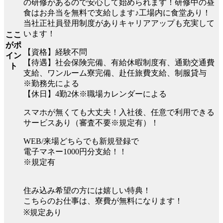
の研修があるので安心して始められます！研修中の昼
食はお弁当を無料で支給します♪工場内に食堂あり！
当社正社員登用制度がありキャリアアップも充実して
います！
ここ
がポ
【資格】経験不問
イン
【待遇】社会保険完備、有給休暇制度有、通勤交通費
ト
支給、ワンルーム寮完備、赴任旅費支給、制服貸与
※勤務先による
【休日】4勤2休※職場カレンダーによる
スマホが無くても大丈夫！入社後、任意で利用できる
サービスあり（審査不要※規定有）！
WEB/来場どちらでも新規登録で
電子マネー1000円分支給！！
※規定有
住み込み希望の方には嬉しい特典！
こちらのお仕事は、寮費が無料になります！
※規定あり