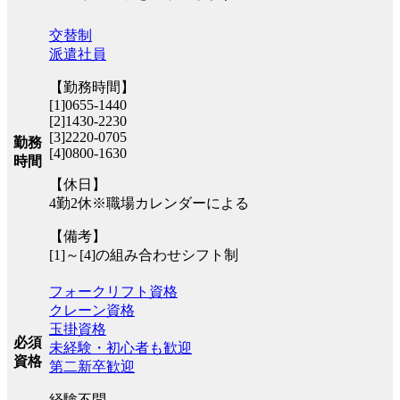
交替制
派遣社員
【勤務時間】
[1]0655-1440
[2]1430-2230
[3]2220-0705
勤務
[4]0800-1630
時間
【休日】
4勤2休※職場カレンダーによる
【備考】
[1]～[4]の組み合わせシフト制
フォークリフト資格
クレーン資格
玉掛資格
必須
未経験・初心者も歓迎
資格
第二新卒歓迎
経験不問