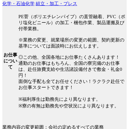
化学・石油化学
組立・加工・プレス
PE菅（ポリエチレンパイプ）の直管融着、PVC（ポ
リ塩化ビニール）の加工・梱包作業、製品運搬及び
付帯業務。
※業務の変更、就業場所の変更の範囲、契約更新の
基準については面談時にお伝えします。
お仕事
◎この他、全国各地にお仕事たくさんあります！
につい
通勤のお仕事はもちろん、全国の寮完備のお仕事
て
は、赴任旅費支給や生活諸設備付きで敷金・礼金0
円！
面倒な手配も全てお任せください！ラクラク赴任で
お仕事スタートできます！
※福利厚生は勤務先により異なります。
※寮の有無は勤務先や空状況により異なります。
業務内容の変更範囲：会社の定めるすべての業務