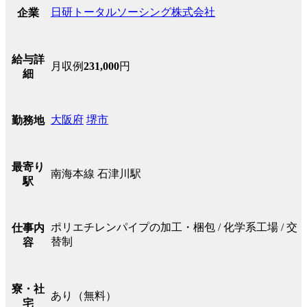
日研トータルソーシング株式会社
企業
給与詳
月収例
231,000
円
細
大阪府
堺市
勤務地
最寄り
南海本線 石津川駅
駅
ポリエチレンパイプの加工・梱包 / 化学系工場 / 交
仕事内
替制
容
寮・社
あり（無料）
宅