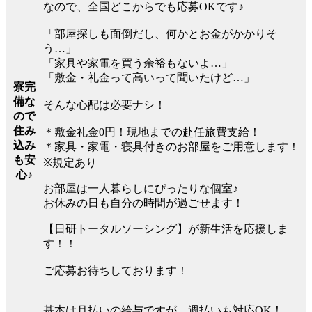
なので、全国どこからでも応募OKです♪
「部屋探しも面倒だし、何かとお金がかかりそ
う…」
「家具や家電を買う余裕もないよ…」
「敷金・礼金って高いって聞いたけど…」
寮完
備な
そんな心配は必要ナシ！
ので
住み
＊敷金礼金0円！現地までの赴任旅費支給！
込み
＊家具・家電・寝具付きのお部屋をご用意します！
も安
※規定あり
心♪
お部屋は一人暮らしにぴったりな個室♪
お休みの日も自分の時間が過ごせます！
【日研トータルソーシング】が新生活を応援しま
す！！
ご応募お待ちしております！
基本は月払いの給与ですが、週払いも対応OK！