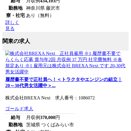
給与
月収例
434,103
円
勤務地
神奈川県 藤沢市
寮・社宅
あり（無料）
詳しく
見る
関東の求人
履歴書不要で正社員へ！＜トラクタやエンジンの組立｜
20～30代男女活躍中＞...
株式会社BREXA Next 求人番号：1086072
ゴールド求人
給与
月収例
370,000
円
勤務地
茨城県 つくばみらい市