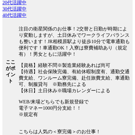
20代活躍中
30代活躍中
40代活躍中
注目の衛星関係のお仕事！2交替と日勤が時期によ
り変動しますが、土日休みでワークライフバランス
も整います！JR相模原駅より徒歩10分で電車通勤も
便利です！車通勤OK！入寮は寮費補助あり（規定
有）！男女ともに活躍中！
ここ
【資格】経験不問※製造業経験あれば尚可
がポ
【待遇】社会保険完備、有給休暇制度有、通勤交通
イン
費支給、ワンルーム寮完備、赴任旅費支給、車通勤
ト
可、制服貸与 ※勤務先による
【休日】土日休み※職場カレンダーによる
WEB/来場どちらでも新規登録で
電子マネー1000円分支給！！
※規定有
こちらは人気の＜寮完備＞のお仕事！