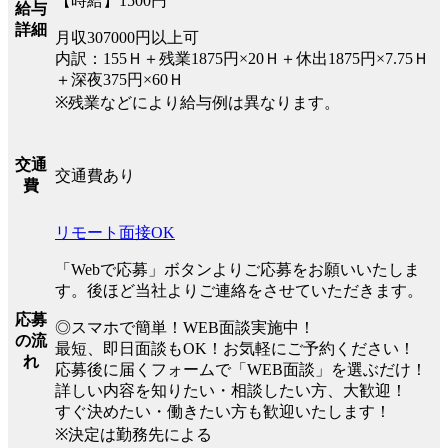
【時給】1500円
給与
詳細
月収307000円以上可
内訳：155Ｈ＋残業1875円×20Ｈ＋休出1875円×7.75Ｈ
＋深夜375円×60Ｈ
※残業などにより給与例は異なります。
交通
交通費あり
費
リモート面接OK
「Webで応募」ボタンよりご応募をお願いいたしま
す。後ほど当社よりご連絡をさせていただきます。
応募
◎スマホで簡単！WEB面談実施中！
の流
最短、即日面談もOK！お気軽にご予約ください！
れ
応募後に届くフォームで「WEB面談」を選ぶだけ！
詳しい内容を知りたい・相談したい方、大歓迎！
すぐ決めたい・働きたい方も歓迎いたします！
※決定は勤務先による