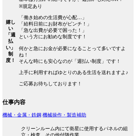
※規定あり
「働き始めの生活費が心配…」
嬉し
「給料日前にお財布がピンチ！」
い
「急な出費が必要で困った！」
「週
という方にお勧めな制度です！
払
い」
何かと急にお金が必要になることって多いですよ
制
ね！
度！
そんな時にも安心なのが「週払い制度」です！
上手に利用すればゆとりのある生活を送れますよ♪
ご応募お待ちしております！
仕事内容
機械・金属・鉄鋼
機械操作・製造補助
クリーンルーム内にて衛星に使用するパネルの組
立・検査、その他付随作業。