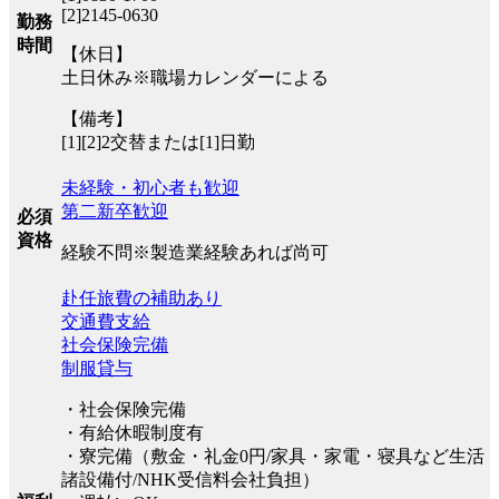
[2]2145-0630
勤務
時間
【休日】
土日休み※職場カレンダーによる
【備考】
[1][2]2交替または[1]日勤
未経験・初心者も歓迎
第二新卒歓迎
必須
資格
経験不問※製造業経験あれば尚可
赴任旅費の補助あり
交通費支給
社会保険完備
制服貸与
・社会保険完備
・有給休暇制度有
・寮完備（敷金・礼金0円/家具・家電・寝具など生活
諸設備付/NHK受信料会社負担）