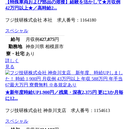
【特殊車両および部品の溶接】経験を活かして★月収例
42万円以上★／高時給2...
フジ技研株式会社 本社 求人番号：1164180
スペシャル
給与
月収例
427,875
円
勤務地
神奈川県 相模原市
寮・社宅
あり
詳しく
見る
★新年度時給UP1,900円／残業・深夜2,375円 更に3か月毎
に12...
フジ技研株式会社 神奈川支店 求人番号：1154613
スペシャル