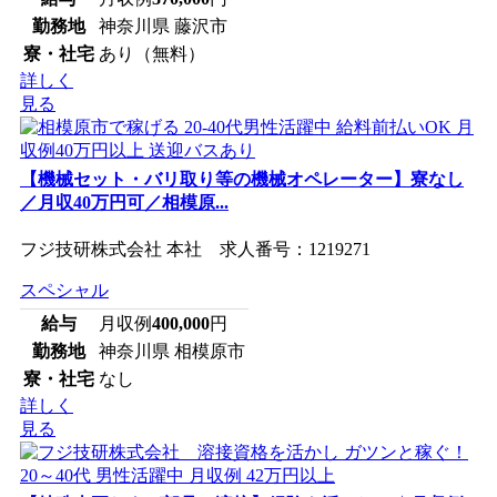
勤務地
神奈川県 藤沢市
寮・社宅
あり（無料）
詳しく
見る
【機械セット・バリ取り等の機械オペレーター】寮なし
／月収40万円可／相模原...
フジ技研株式会社 本社 求人番号：1219271
スペシャル
給与
月収例
400,000
円
勤務地
神奈川県 相模原市
寮・社宅
なし
詳しく
見る