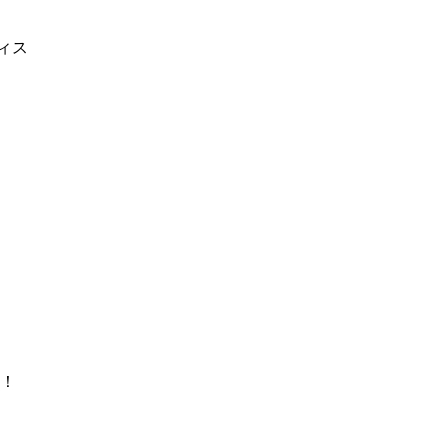
ィス
！
け！