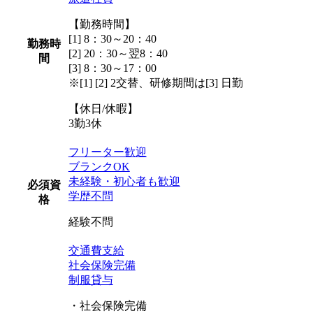
【勤務時間】
[1] 8：30～20：40
勤務時
[2] 20：30～翌8：40
間
[3] 8：30～17：00
※[1] [2] 2交替、研修期間は[3] 日勤
【休日/休暇】
3勤3休
フリーター歓迎
ブランクOK
未経験・初心者も歓迎
必須資
学歴不問
格
経験不問
交通費支給
社会保険完備
制服貸与
・社会保険完備