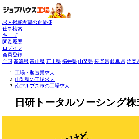
求人掲載希望の企業様
仕事検索
キープ
閲覧履歴
ログイン
会員登録
全国
新潟県
富山県
石川県
福井県
山梨県
長野県
岐阜県
静岡
工場・製造業求人
山梨県の工場求人
南アルプス市の工場求人
日研トータルソーシング株式会