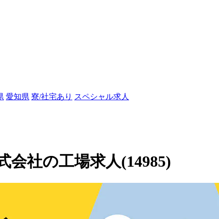
県
愛知県
寮/社宅あり
スペシャル求人
社の工場求人(14985)