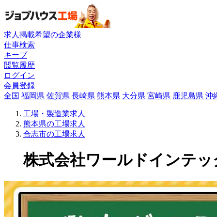
求人掲載希望の企業様
仕事検索
キープ
閲覧履歴
ログイン
会員登録
全国
福岡県
佐賀県
長崎県
熊本県
大分県
宮崎県
鹿児島県
沖
工場・製造業求人
熊本県の工場求人
合志市の工場求人
株式会社ワールドインテックの