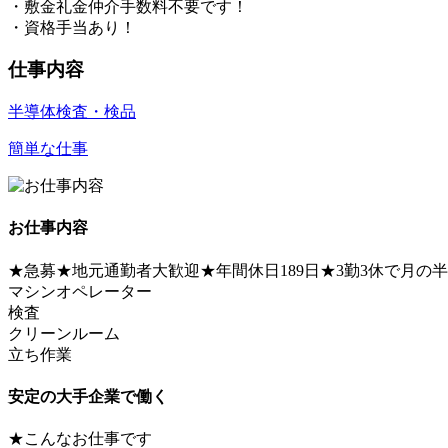
・敷金礼金仲介手数料不要です！
・資格手当あり！
仕事内容
半導体
検査・検品
簡単な仕事
お仕事内容
★急募★地元通勤者大歓迎★年間休日189日★3勤3休で月
マシンオペレーター
検査
クリーンルーム
立ち作業
安定の大手企業で働く
★こんなお仕事です