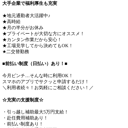
大手企業で福利厚生も充実
★地元通勤者大活躍中♪
★高時給
★月の半分がお休み
★プライベートが大切な方にオススメ！
★カンタン作業だから安心！
★工場見学してから決めてもOK！
★二交替勤務
■前払い制度（日払い）あり！■
今月ピンチ…そんな時に利用OK！
スマホのアプリでサクッと申請するだけ！
＼利用者続々！お気軽にご相談ください！／
☆充実の支援制度☆
・引っ越し補助最大5万円支給！
・赴任費用補助あり！
・前払い制度あり！