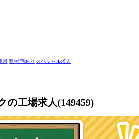
縄県
寮/社宅あり
スペシャル求人
工場求人(149459)