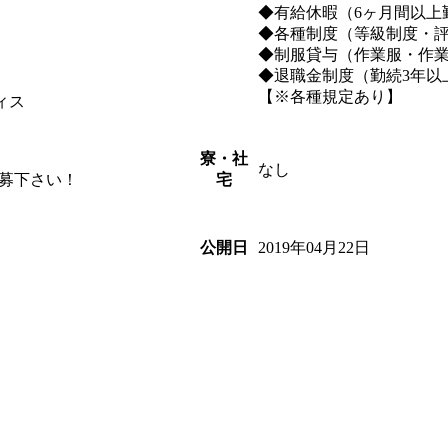
◆有給休暇（6ヶ月間以上
◆各種制度（等級制度・
◆制服貸与（作業服・作業
◆退職金制度（勤続3年以
【※各種規定あり】
ィス
寮・社
なし
応募下さい！
宅
2019年04月22日
公開日