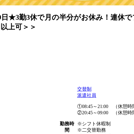
89日★3勤3休で月の半分がお休み！連休
円以上可＞＞
交替制
派遣社員
①08:45～21:00 （休憩時間 
②20:45～09:00 （休憩時間 
※シフト休暇制
勤務時
※二交替勤務
間