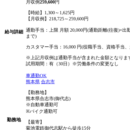
月収例
259,600
円
【時給】1,300～1,625円
【月収例】218,725～259,600円
通勤手当：上限 月額 20,000円(通勤距離(往復)×出
給与詳細
まで)
カスタマー手当：16,000 円(役職手当、資格手当
※上記月収例は通勤手当が含まれた金額となりま
試用期間：有（30日）※労働条件の変更なし
車通勤OK
熊本県
合志市
【勤務地】
熊本県合志市(御代志)
※自動車通勤可
※バイク通勤可
勤務地
【最寄】
菊池電鉄御代志駅から徒歩15分