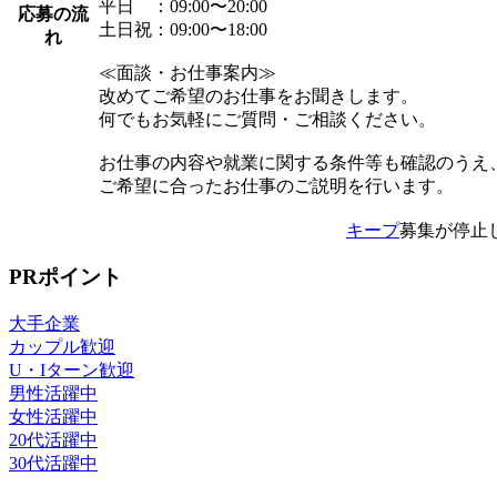
平日 ：09:00〜20:00
応募の流
土日祝：09:00〜18:00
れ
≪面談・お仕事案内≫
改めてご希望のお仕事をお聞きします。
何でもお気軽にご質問・ご相談ください。
お仕事の内容や就業に関する条件等も確認のうえ
ご希望に合ったお仕事のご説明を行います。
キープ
募集が停止
PRポイント
大手企業
カップル歓迎
U・Iターン歓迎
男性活躍中
女性活躍中
20代活躍中
30代活躍中