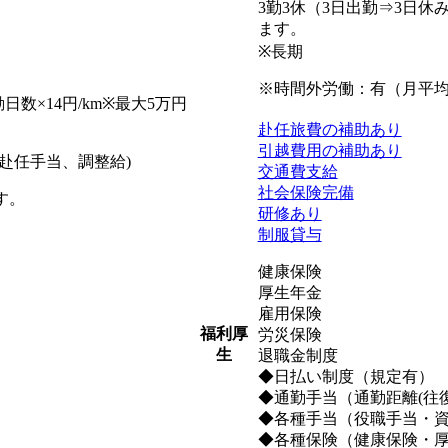
3勤3休（3日出勤⇒3日休
ます。
※長期
※時間外労働：有（月平均
勤日数×14円/km※最大5万円
赴任旅費の補助あり
引越費用の補助あり
、赴任手当、調整給)
交通費支給
社会保険完備
す。
研修あり
制服貸与
健康保険
厚生年金
雇用保険
福利厚
労災保険
生
退職金制度
◆日払い制度（規定有）
◆通勤手当（通勤距離(往復)×
◆各種手当（役職手当・
◆各種保険（健康保険・厚