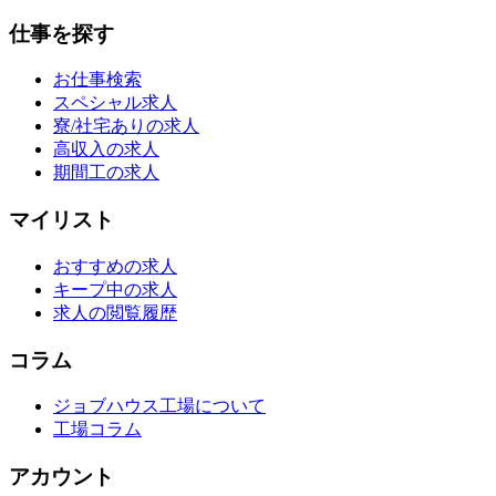
仕事を探す
お仕事検索
スペシャル求人
寮/社宅ありの求人
高収入の求人
期間工の求人
マイリスト
おすすめの求人
キープ中の求人
求人の閲覧履歴
コラム
ジョブハウス工場について
工場コラム
アカウント