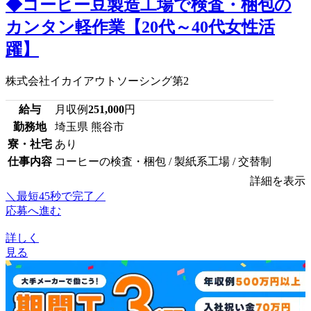
◆コーヒー豆製造工場で検査・梱包の
カンタン軽作業【20代～40代女性活
躍】
株式会社イカイアウトソーシング第2
給与
月収例
251,000
円
勤務地
埼玉県 熊谷市
寮・社宅
あり
仕事内容
コーヒーの検査・梱包 / 製紙系工場 / 交替制
詳細を表示
＼最短45秒で完了／
応募へ進む
詳しく
見る