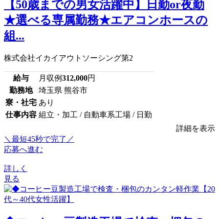
【50歳までの男女活躍中】日勤or夜勤
★選べる専属勤務★エアコンホースの
組...
株式会社イカイアウトソーシング第2
給与
月収例
312,000
円
勤務地
埼玉県 熊谷市
寮・社宅
あり
仕事内容
組立・加工 / 自動車系工場 / 日勤
詳細を表示
＼最短45秒で完了／
応募へ進む
詳しく
見る