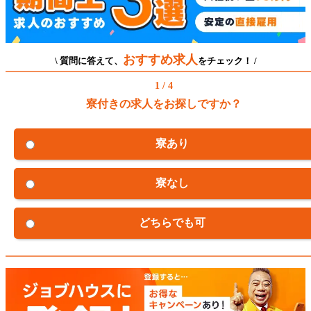
おすすめ求人
\ 質問に答えて、
をチェック！ /
1 / 4
寮付きの求人をお探しですか？
寮あり
寮なし
どちらでも可