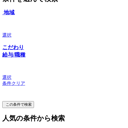
地域
選択
こだわり
給与/職種
選択
条件クリア
この条件で検索
人気の条件から検索