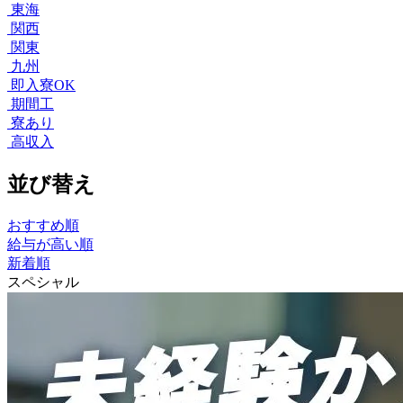
東海
関西
関東
九州
即入寮OK
期間工
寮あり
高収入
並び替え
おすすめ順
給与が高い順
新着順
スペシャル