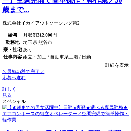
ー】空調完備で簡単操作・軽作業／50
歳まで...
株式会社イカイアウトソーシング第2
給与
月収例
312,000
円
勤務地
埼玉県 熊谷市
寮・社宅
あり
仕事内容
組立・加工 / 自動車系工場 / 日勤
詳細を表示
＼最短45秒で完了／
応募へ進む
詳しく
見る
スペシャル