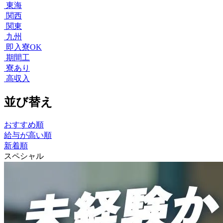
東海
関西
関東
九州
即入寮OK
期間工
寮あり
高収入
並び替え
おすすめ順
給与が高い順
新着順
スペシャル