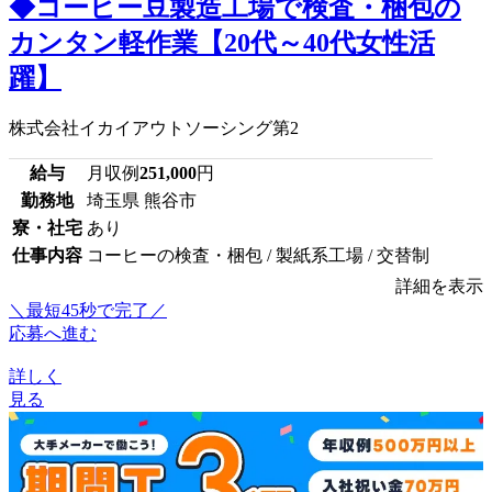
◆コーヒー豆製造工場で検査・梱包の
カンタン軽作業【20代～40代女性活
躍】
株式会社イカイアウトソーシング第2
給与
月収例
251,000
円
勤務地
埼玉県 熊谷市
寮・社宅
あり
仕事内容
コーヒーの検査・梱包 / 製紙系工場 / 交替制
詳細を表示
＼最短45秒で完了／
応募へ進む
詳しく
見る