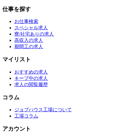
仕事を探す
お仕事検索
スペシャル求人
寮/社宅ありの求人
高収入の求人
期間工の求人
マイリスト
おすすめの求人
キープ中の求人
求人の閲覧履歴
コラム
ジョブハウス工場について
工場コラム
アカウント