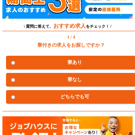
おすすめ求人
\ 質問に答えて、
をチェック！ /
1 / 4
寮付きの求人をお探しですか？
寮あり
寮なし
どちらでも可