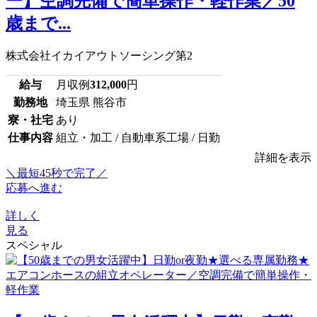
ー】空調完備で簡単操作・軽作業／50
歳まで...
株式会社イカイアウトソーシング第2
給与
月収例
312,000
円
勤務地
埼玉県 熊谷市
寮・社宅
あり
仕事内容
組立・加工 / 自動車系工場 / 日勤
詳細を表示
＼最短45秒で完了／
応募へ進む
詳しく
見る
スペシャル