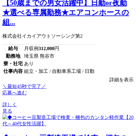
【50歳までの男女活躍中】日勤or夜勤
★選べる専属勤務★エアコンホースの
組...
株式会社イカイアウトソーシング第2
給与
月収例
312,000
円
勤務地
埼玉県 熊谷市
寮・社宅
あり
仕事内容
組立・加工 / 自動車系工場 / 日勤
詳細を表示
＼最短45秒で完了／
応募へ進む
詳しく
見る