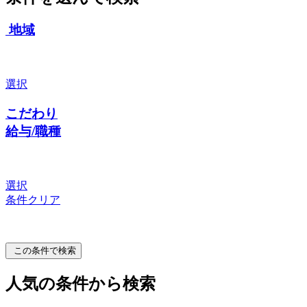
地域
選択
こだわり
給与/職種
選択
条件クリア
この条件で検索
人気の条件から検索