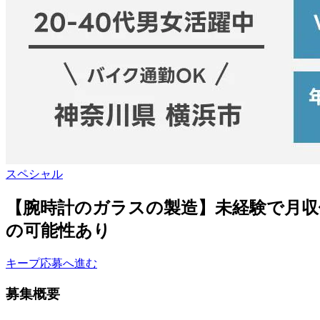
スペシャル
【腕時計のガラスの製造】未経験で月収例
の可能性あり
キープ
応募へ進む
募集概要