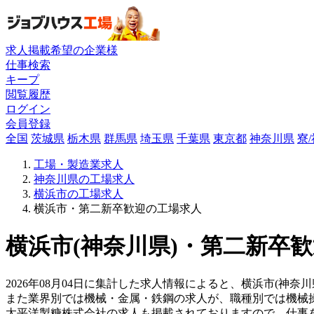
求人掲載希望の企業様
仕事検索
キープ
閲覧履歴
ログイン
会員登録
全国
茨城県
栃木県
群馬県
埼玉県
千葉県
東京都
神奈川県
寮
工場・製造業求人
神奈川県の工場求人
横浜市の工場求人
横浜市・第二新卒歓迎の工場求人
横浜市(神奈川県)・第二新卒歓
2026年08月04日に集計した求人情報によると、横浜市(神奈
また業界別では機械・金属・鉄鋼の求人が、職種別では機械
太平洋製糖株式会社の求人も掲載されておりますので、仕事