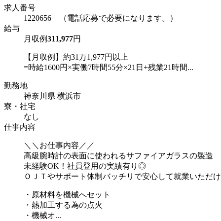
求人番号
1220656 （電話応募で必要になります。）
給与
月収例
311,977
円
【月収例】約31万1,977円以上
=時給1600円×実働7時間55分×21日+残業21時間...
勤務地
神奈川県 横浜市
寮・社宅
なし
仕事内容
＼＼お仕事内容／／
高級腕時計の表面に使われるサファイアガラスの製造
未経験OK！社員登用の実績有り◎
ＯＪＴやサポート体制バッチリで安心して就業いただけ
・原材料を機械へセット
・熱加工する為の点火
・機械オ...