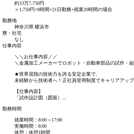
約33万7,750円
＝1,750円×8時間×21日勤務+残業20時間の場合
勤務地
神奈川県 横浜市
寮・社宅
なし
仕事内容
＼＼お仕事内容／／
＼金属加工メーカーでロボット・自動車部品の試作・組
★世界屈指の技術力を誇る安定企業で、
未経験から技術者へ！正社員登用制度でキャリアアップ
【仕事内容】
「試作設計図（図面）...
勤務時間
就業時間：8:00～17:00
実働時間：8:00
休憩：休憩1時間