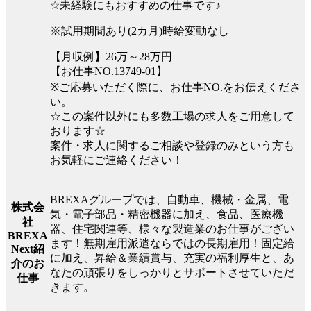
☆未経験にもおすすめの仕事です♪
※試用期間あり(2カ月)時給変動なし
【月収例】26万～28万円
【お仕事NO.13749-01】
※ご応募いただく際に、お仕事NO.をお伝えくださ
い。
☆この案件以外にも多数工場の求人をご用意して
おります☆
案件・求人に関するご相談や登録のみという方も
お気軽にご連絡ください！
BREXAグループでは、自動車、機械・金属、電
株式会
気・電子部品・精密機器に加え、食品、医療機
社
器、住宅関連等、様々な製造業のお仕事がござい
BREXA
ます！無期雇用派遣ならではの長期雇用！固定給
Next紹
に加え、昇給＆業績賞与、充実の福利厚生と、あ
介のお
なたの頑張りをしっかりとサポートさせていただ
仕事
きます。