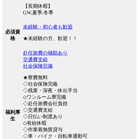
【長期休暇】
GW,夏季,冬季
未経験・初心者も歓迎
必須資
★未経験の方、歓迎！！
格
赴任旅費の補助あり
交通費支給
社会保険完備
★寮費無料
◇社会保険完備
◇残業・深夜・休出手当
◇ワンルーム寮完備
◇赴任旅費会社負担
◇交通費支給
福利厚
◇日払い制度あり
生
◇有給休暇
◇作業着無償貸与
◇車・バイク・自転車通勤可