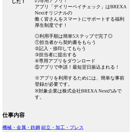
の専用アプリ！
した！
アプリ「デイリーペイチェック」はBREXA
Nextオリジナルの
働く皆さんをスマートにサポートする福利
厚生制度です！
◎利用手順は簡単5ステップで完了◎
①担当者から契約書をもらう
②記入・捺印してもらう
③担当者に提出する
④専用アプリをダウンロード
⑤アプリで申請！最短翌日振込まれる！
※アプリを利用するためには、簡単な事前
登録が必要です。
※対象企業は株式会社BREXA Nextのみで
す。
仕事内容
機械・金属・鉄鋼
組立・加工・プレス