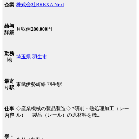
株式会社BREXA Next
企業
給与
月収例
280,000
円
詳細
勤務
埼玉県
羽生市
地
最寄
東武伊勢崎線 羽生駅
り駅
◇産業機械の製品製造◇ *研削・熱処理加工（レー
仕事
ル） 製品（レール）の原材料を機...
内容
寮・