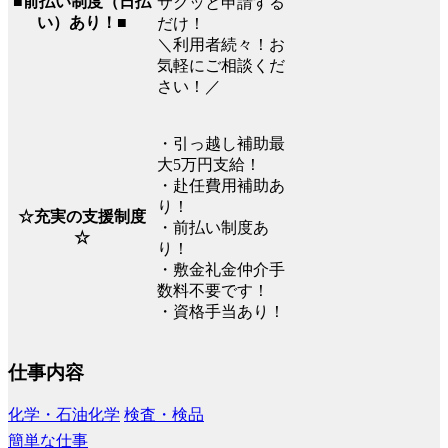
■前払い制度（日払
サクッと申請する
い）あり！■
だけ！
＼利用者続々！お
気軽にご相談くだ
さい！／
・引っ越し補助最
大5万円支給！
・赴任費用補助あ
り！
☆充実の支援制度
・前払い制度あ
☆
り！
・敷金礼金仲介手
数料不要です！
・資格手当あり！
仕事内容
化学・石油化学
検査・検品
簡単な仕事