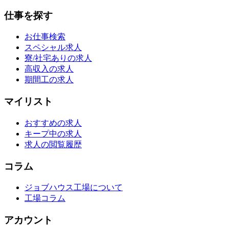
仕事を探す
お仕事検索
スペシャル求人
寮/社宅ありの求人
高収入の求人
期間工の求人
マイリスト
おすすめの求人
キープ中の求人
求人の閲覧履歴
コラム
ジョブハウス工場について
工場コラム
アカウント