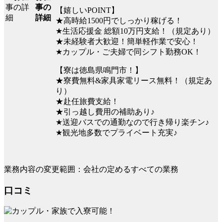
事の
【嬉しいPOINT】
詳細
★高時給1500円でしっかり稼げる！
★生活応援金 総額10万円支給！（規定あり）
★未経験者大歓迎！簡単軽作業で安心！
★カップル・ご夫婦で同シフト勤務OK！
【寮は徳島県鳴門市！】
★寮費無料&家具家電リース無料！（規定あ
り）
★赴任旅費支給！
★引っ越し費用の補助あり♪
★送迎バスでの通勤なので行き帰り楽チン♪
★観光地多数でプライベート充実♪
業務内容の変更範囲：会社の定めるすべての業務
口コミ