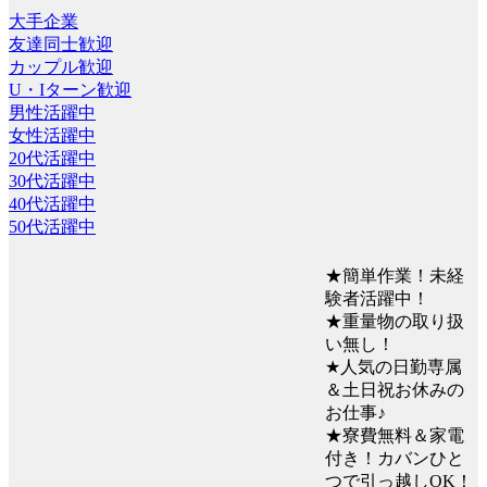
大手企業
友達同士歓迎
カップル歓迎
U・Iターン歓迎
男性活躍中
女性活躍中
20代活躍中
30代活躍中
40代活躍中
50代活躍中
★簡単作業！未経
験者活躍中！
★重量物の取り扱
い無し！
★人気の日勤専属
＆土日祝お休みの
お仕事♪
★寮費無料＆家電
付き！カバンひと
つで引っ越しOK！