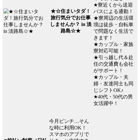
★寮近くから送迎
★☆住まいタダ！
バスによる通勤！
旅行気分でお仕事
★寮周辺の生活環
しませんか？ in 淡
境は徒歩・自転車
路島☆★
で問題なく生活で
きます！
★カップル・家族
寮対応可能！
★引っ越し代＆赴
任の交通費も会社
がサポート！
★カップル・夫
婦・友達同士も同
じシフトOK♪
★40代・50代の男
女活躍中！
今月ピンチ…そん
な時に利用OK！
スマホのアプリで