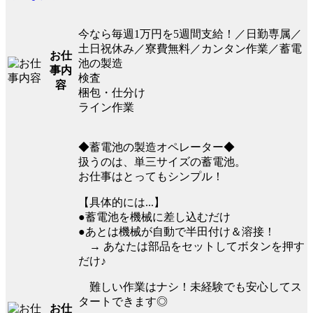
今なら毎週1万円を5週間支給！／日勤専属／
土日祝休み／寮費無料／カンタン作業／蓄電
お仕
池の製造
事内
検査
容
梱包・仕分け
ライン作業
◆蓄電池の製造オペレーター◆
扱うのは、単三サイズの蓄電池。
お仕事はとってもシンプル！
【具体的には...】
●蓄電池を機械に差し込むだけ
●あとは機械が自動で半田付け＆溶接！
→ あなたは部品をセットしてボタンを押す
だけ♪
難しい作業はナシ！未経験でも安心してス
タートできます◎
お仕