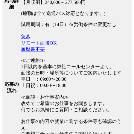
給与詳
【月収例】240,000～277,500円
細
(通勤は全て送迎バス対応となります。)
試用期間：有（14日）※労働条件の変更なし
急募
リモート面接OK
履歴書不要
≪ご連絡≫
1日以内を基本に弊社コールセンターより、
面接の日時・場所等についてご案内いたします。
平日 ：09:00〜20:00
応募の
土日祝：09:00〜18:00
流れ
≪面談・お仕事案内≫
改めてご希望のお仕事をお聞きします。
何でもお気軽にご質問・ご相談ください。
お仕事の内容や就業に関する条件等も確認のう
え、
ご希望に合ったお仕事のご説明を行います。