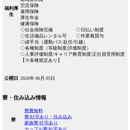
労災保険
福利厚
雇用保険
生
厚生年金
健康保険
◇社会保険完備 ◇日払い制度
◇生活備品レンタル可 ◇作業着貸与
◇諸手当（通勤バス/赴任/引越）
◇各種制度（等級制度/評価制度）
◇人事評価制度/キャリア教育制度/正社員登用制度
【※各種規定あり】
2026年 06月 05日
公開日
寮・住み込み情報
寮費無料
寮/社宅あり・住み込み
寮
家族寮/社宅あり
カップル寮/社宅あり