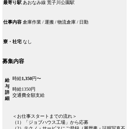
あおなみ線 荒子川公園駅
最寄り駅
倉庫作業 / 運搬 / 物流倉庫 / 日勤
仕事内容
なし
寮・社宅
募集内容
時給
1,350
円〜
給
与
時給1350円
詳
交通費全額支給
細
＜お仕事スタートまでの流れ＞
（1）「ジョブハウス工場」から応募
（2）テクノ・サービスにご登録（履歴書・証明写真不