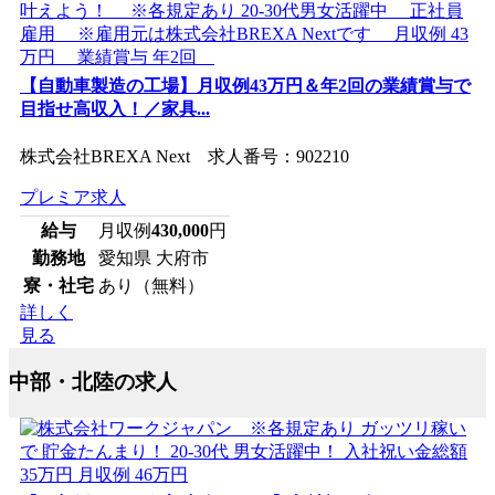
【自動車製造の工場】月収例43万円＆年2回の業績賞与で
目指せ高収入！／家具...
株式会社BREXA Next 求人番号：902210
プレミア求人
給与
月収例
430,000
円
勤務地
愛知県 大府市
寮・社宅
あり（無料）
詳しく
見る
中部・北陸の求人