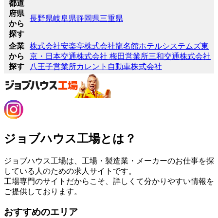
都道
府県
長野県
岐阜県
静岡県
三重県
から
探す
企業
株式会社安楽亭
株式会社龍名館ホテルシステムズ
東
から
京・日本交通株式会社 梅田営業所
三和交通株式会社
探す
八王子営業所
カレント自動車株式会社
ジョブハウス工場とは？
ジョブハウス工場は、工場・製造業・メーカーのお仕事を探
している人のための求人サイトです。
工場専門のサイトだからこそ、詳しくて分かりやすい情報を
ご提供しております。
おすすめのエリア