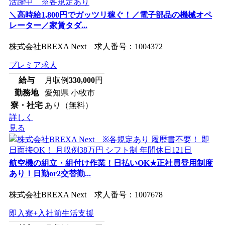
＼高時給1,800円でガッツリ稼ぐ！／電子部品の機械オペ
レーター／家賃タダ...
株式会社BREXA Next 求人番号：1004372
プレミア求人
給与
月収例
330,000
円
勤務地
愛知県 小牧市
寮・社宅
あり（無料）
詳しく
見る
航空機の組立・組付け作業！日払いOK★正社員登用制度
あり！日勤or2交替勤...
株式会社BREXA Next 求人番号：1007678
即入寮+入社前生活支援