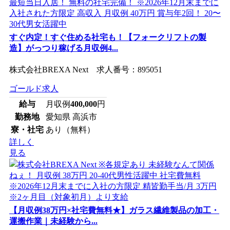
すぐ内定！すぐ住める社宅も！【フォークリフトの製
造】がっつり稼げる月収例4...
株式会社BREXA Next 求人番号：895051
ゴールド求人
給与
月収例
400,000
円
勤務地
愛知県 高浜市
寮・社宅
あり（無料）
詳しく
見る
【月収例38万円×社宅費無料★】ガラス繊維製品の加工・
運搬作業｜未経験から...