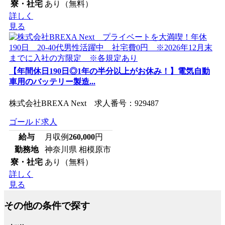
寮・社宅
あり（無料）
詳しく
見る
【年間休日190日◎1年の半分以上がお休み！】電気自動
車用のバッテリー製造...
株式会社BREXA Next 求人番号：929487
ゴールド求人
給与
月収例
260,000
円
勤務地
神奈川県 相模原市
寮・社宅
あり（無料）
詳しく
見る
その他の条件で探す