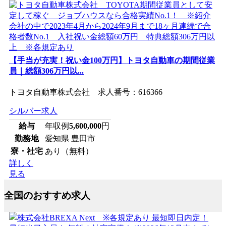
【手当が充実！祝い金100万円】トヨタ自動車の期間従業
員｜総額306万円以...
トヨタ自動車株式会社 求人番号：616366
シルバー求人
給与
年収例
5,600,000
円
勤務地
愛知県 豊田市
寮・社宅
あり（無料）
詳しく
見る
全国のおすすめ求人