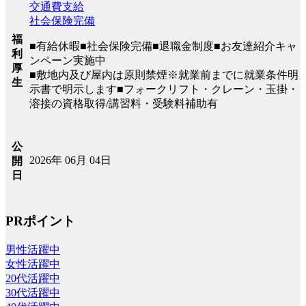
交通費支給
社会保険完備
福
■有給休暇■社会保険完備■退職金制度■お友達紹介キャ
利
ンペーン実施中
厚
■敷地内及び屋内は原則禁煙※就業前までに就業条件明
生
示書で明示します■フォークリフト・クレーン・玉掛・
溶接の資格取得/講習料・受験料補助有
公
2026年 06月 04日
開
日
PRポイント
男性活躍中
女性活躍中
20代活躍中
30代活躍中