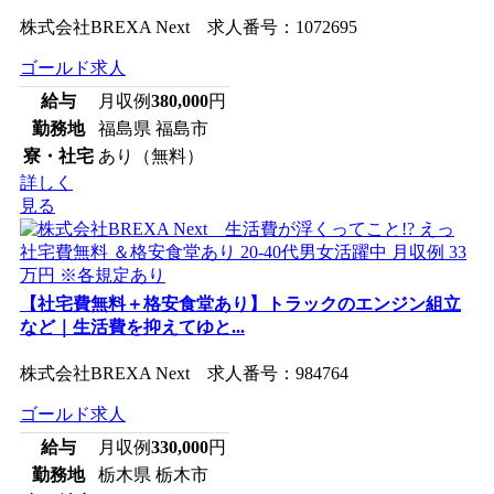
株式会社BREXA Next 求人番号：1072695
ゴールド求人
給与
月収例
380,000
円
勤務地
福島県 福島市
寮・社宅
あり（無料）
詳しく
見る
【社宅費無料＋格安食堂あり】トラックのエンジン組立
など｜生活費を抑えてゆと...
株式会社BREXA Next 求人番号：984764
ゴールド求人
給与
月収例
330,000
円
勤務地
栃木県 栃木市