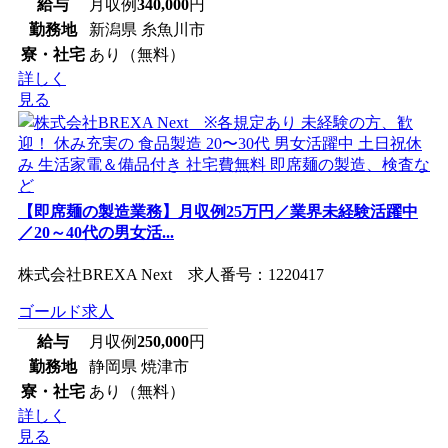
給与
月収例
340,000
円
勤務地
新潟県 糸魚川市
寮・社宅
あり（無料）
詳しく
見る
【即席麺の製造業務】月収例25万円／業界未経験活躍中
／20～40代の男女活...
株式会社BREXA Next 求人番号：1220417
ゴールド求人
給与
月収例
250,000
円
勤務地
静岡県 焼津市
寮・社宅
あり（無料）
詳しく
見る