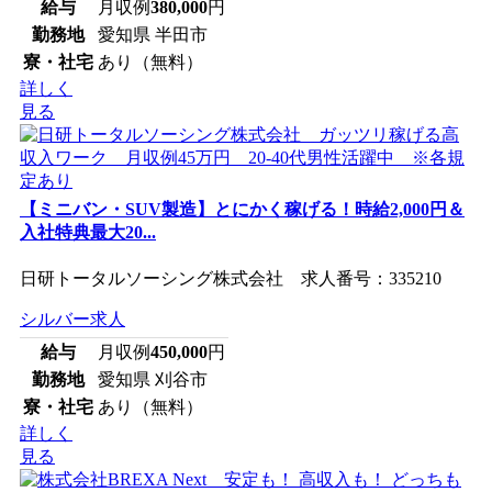
給与
月収例
380,000
円
勤務地
愛知県 半田市
寮・社宅
あり（無料）
詳しく
見る
【ミニバン・SUV製造】とにかく稼げる！時給2,000円＆
入社特典最大20...
日研トータルソーシング株式会社 求人番号：335210
シルバー求人
給与
月収例
450,000
円
勤務地
愛知県 刈谷市
寮・社宅
あり（無料）
詳しく
見る