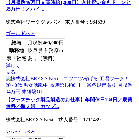
【月収例46万円★高時給1,900円】入社祝い金もドーンと
35万円！／ハイ...
株式会社ワークジャパン 求人番号：964539
ゴールド求人
給与
月収例
460,000
円
勤務地
岐阜県 各務原市
寮・社宅
あり（無料）
詳しく
見る
【プラスチック製品製造のお仕事】年間休日134日／寮費
無料／御夫婦・カップ...
株式会社BREXA Next 求人番号：1211439
シルバー求人