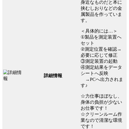
身近なものだと本に
挟むしおりなどの金
属製品を作っていま
す。
＜具体的には…＞
①製品を測定装置へ
セット
②測定位置を確認→
必要に応じて修正
③測定装置の起動
④測定結果をデータ
シートへ反映
詳細情報
→PCへ出力されま
す♪
☆力仕事ほぼなし、
身体の負担が少ない
お仕事です！
☆クリーンルーム作
業なので清潔な環境
です！