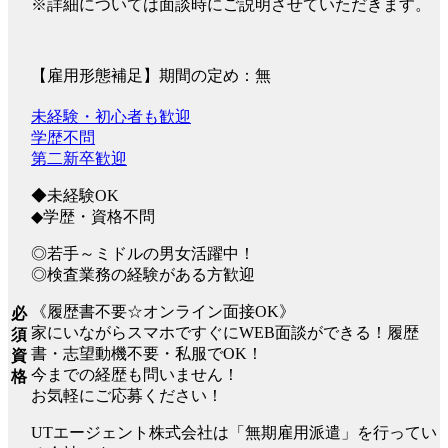
※詳細については面談時にご説明させていただきます。
【雇用形態補足】期間の定め：無
未経験・初心者も歓迎
学歴不問
第二新卒歓迎
◆未経験OK
◆学歴・資格不問
◎若手～ミドルの男女活躍中！
◎検査業務の経験がある方歓迎
《履歴書不要☆オンライン面接OK》
必
家にいながらスマホですぐにWEB面談ができる！履歴
須
書・志望動機不要・私服でOK！
資
今までの経歴も問いません！
格
お気軽にご応募ください！
UTエージェント株式会社は「無期雇用派遣」を行ってい