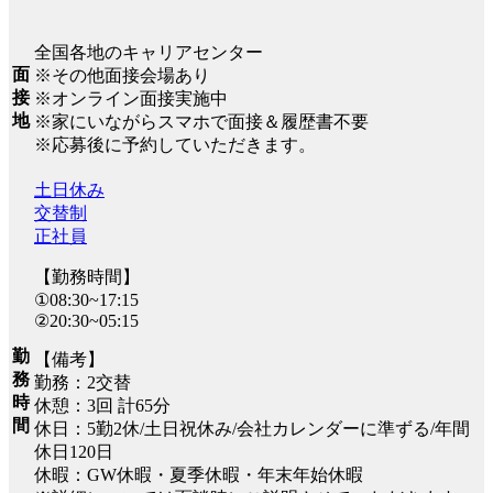
全国各地のキャリアセンター
面
※その他面接会場あり
接
※オンライン面接実施中
地
※家にいながらスマホで面接＆履歴書不要
※応募後に予約していただきます。
土日休み
交替制
正社員
【勤務時間】
①08:30~17:15
②20:30~05:15
勤
【備考】
務
勤務：2交替
時
休憩：3回 計65分
間
休日：5勤2休/土日祝休み/会社カレンダーに準ずる/年間
休日120日
休暇：GW休暇・夏季休暇・年末年始休暇