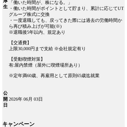
厚
「働いた時間が、株になる。」
生
・働いた時間がポイントとして貯まり、累計に応じてUT
グループ株式に交換
・一度退職しても、戻ってきた際には過去の労働時間か
ら再び積み上げが可能(※)
※退職後5年以内、規定あり
【交通費】
上限30,000円まで支給 ※会社規定有り
【受動喫煙対策】
有:屋内禁煙（屋外に喫煙場所あり）
※定年満60歳、再雇用として原則65歳迄就業
公
2026年 06月 03日
開
日
キャンペーン