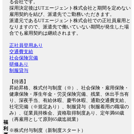
る会社です。
採用決定後はUTエージェント株式会社と期間を定めない
雇用契約を結び、派遣先でご勤務いただきます。
派遣元であるUTエージェント株式会社での正社員雇用と
なりますので、派遣先で働いていない期間が発生した場
合でも雇用契約は継続されます。
正社員登用あり
交通費支給
社会保険完備
研修あり
制服貸与
【待遇】
昇給昇格、株式付与制度（※）、社会保険・雇用保険・
健康保険・厚生年金・労災保険完備、残業、休出手当有
り、深夜手当、有給休暇、慶弔休暇、通勤交通費支給、
社宅完備（※規定あり）、制服貸与（制服着用の職場の
み）、従業員持株会、資格取得制度あり、定年満60歳
（再雇用として原則65歳迄就業）
福
利
※株式付与制度（新制度スタート）