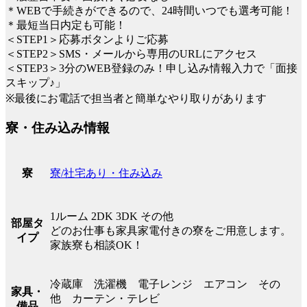
＊WEBで手続きができるので、24時間いつでも選考可能！
＊最短当日内定も可能！
＜STEP1＞応募ボタンよりご応募
＜STEP2＞SMS・メールから専用のURLにアクセス
＜STEP3＞3分のWEB登録のみ！申し込み情報入力で「面接
スキップ♪」
※最後にお電話で担当者と簡単なやり取りがあります
寮・住み込み情報
寮/社宅あり・住み込み
寮
1ルーム 2DK 3DK その他
部屋タ
どのお仕事も家具家電付きの寮をご用意します。
イプ
家族寮も相談OK！
冷蔵庫 洗濯機 電子レンジ エアコン その
家具・
他 カーテン・テレビ
備品