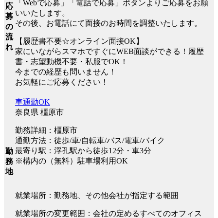
「Webで応募」「電話で応募」ボタンよりご応募をお願
応
いいたします。
募
その後、お電話にて面接のお時間を調整いたします。
の
流
【履歴書不要☆オンライン面接OK】
れ
家にいながらスマホですぐにWEB面談ができる！履歴
書・志望動機不要・私服でOK！
今までの経歴も問いません！
お気軽にご応募ください！
車通勤OK
奈良県 橿原市
勤務詳細：橿原市
通勤方法：徒歩/車/自転車/バス/電車/バイク
最寄り駅：浮孔駅から徒歩12分・車3分
勤
※構内の（無料）駐車場利用OK
務
地
就業場所：勤務地、その他会社が指定する範囲
就業場所の変更範囲：会社の定めるすべてのオフィス