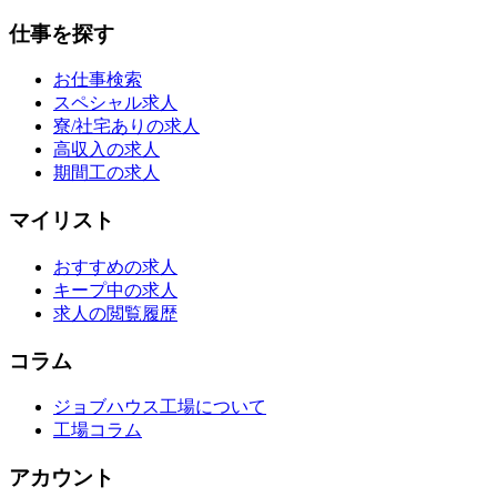
仕事を探す
お仕事検索
スペシャル求人
寮/社宅ありの求人
高収入の求人
期間工の求人
マイリスト
おすすめの求人
キープ中の求人
求人の閲覧履歴
コラム
ジョブハウス工場について
工場コラム
アカウント