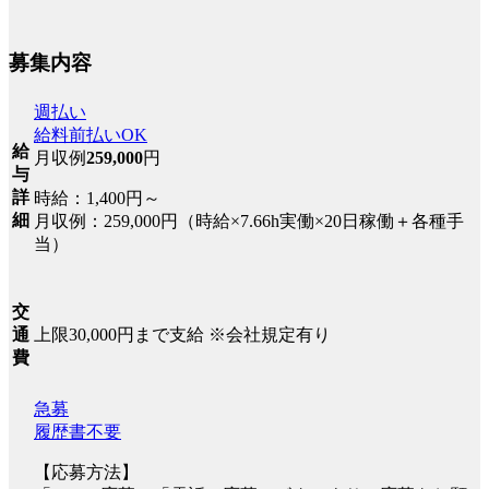
募集内容
週払い
給料前払いOK
給
月収例
259,000
円
与
詳
時給：1,400円～
細
月収例：259,000円（時給×7.66h実働×20日稼働＋各種手
当）
交
上限30,000円まで支給 ※会社規定有り
通
費
急募
履歴書不要
【応募方法】