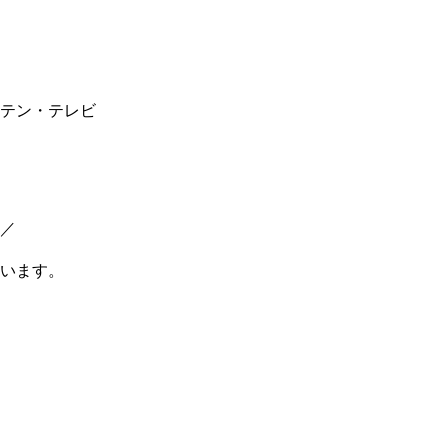
テン・テレビ
／
います。