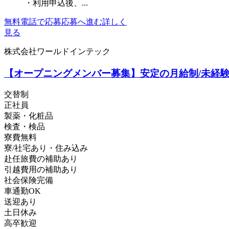
・利用申込後、...
無料電話で応募
応募へ進む
詳しく
見る
株式会社ワールドインテック
【オープニングメンバー募集】安定の月給制/未経験O
交替制
正社員
製薬・化粧品
検査・検品
寮費無料
寮/社宅あり・住み込み
赴任旅費の補助あり
引越費用の補助あり
社会保険完備
車通勤OK
送迎あり
土日休み
高卒歓迎