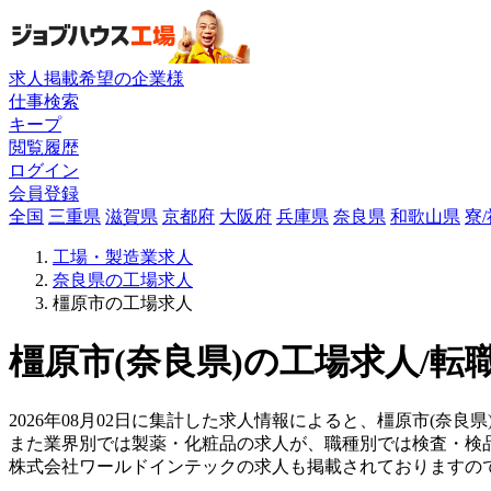
求人掲載希望の企業様
仕事検索
キープ
閲覧履歴
ログイン
会員登録
全国
三重県
滋賀県
京都府
大阪府
兵庫県
奈良県
和歌山県
寮
工場・製造業求人
奈良県の工場求人
橿原市の工場求人
橿原市(奈良県)の工場求人/転
2026年08月02日に集計した求人情報によると、橿原市(奈良県)
また業界別では製薬・化粧品の求人が、職種別では検査・検
株式会社ワールドインテックの求人も掲載されておりますの