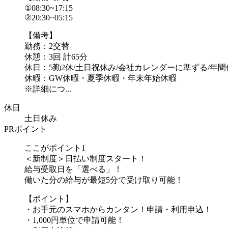
①08:30~17:15
②20:30~05:15
【備考】
勤務：2交替
休憩：3回 計65分
休日：5勤2休/土日祝休み/会社カレンダーに準ずる/年間休
休暇：GW休暇・夏季休暇・年末年始休暇
※詳細につ...
休日
土日休み
PRポイント
ここがポイント1
＜新制度＞日払い制度スタート！
給与受取日を「選べる」！
働いた分の給与が最短5分で受け取り可能！
【ポイント】
・お手元のスマホからカンタン！申請・利用申込！
・1,000円単位で申請可能！