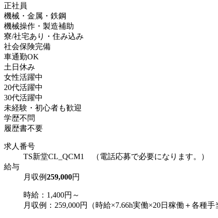
正社員
機械・金属・鉄鋼
機械操作・製造補助
寮/社宅あり・住み込み
社会保険完備
車通勤OK
土日休み
女性活躍中
20代活躍中
30代活躍中
未経験・初心者も歓迎
学歴不問
履歴書不要
求人番号
TS新堂CL_QCM1 （電話応募で必要になります。）
給与
月収例
259,000
円
時給：1,400円～
月収例：259,000円（時給×7.66h実働×20日稼働＋各種