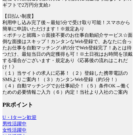
ギフトで2万円分支給♪
【日払い制度】
利用申し込み完了後～最短5分で受け取り可能！スマホから
簡単に申請いただけます！※規定あり
＜ポチッと就職＞☆面接不要のお仕事自動紹介サービス☆面
倒な面接はスキップ！カンタンなWeb登録で、あなたに合っ
たお仕事を自動マッチング♪約5分でWeb登録完了！あとは待
つだけ、最短当日の内定獲得も可！※土日祝はお時間を頂戴
する場合がございます・規定あり《応募後の流れはこれだ
け！》
（１）当サイトの求人に応募！（２）登録した携帯電話の
SMSよりご案内！（３）カンタンWeb登録（約5分！）
（４）自動マッチングでお仕事紹介！（５）条件OK→働く
ための必要情報ご入力（６）内定！当社より入社のご案内
PRポイント
U・Iターン歓迎
男性活躍中
女性活躍中