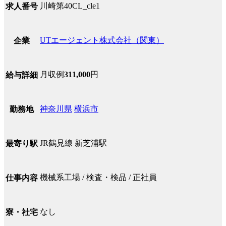
川崎第40CL_cle1
求人番号
UTエージェント株式会社（関東）
企業
月収例
311,000
円
給与詳細
神奈川県
横浜市
勤務地
JR鶴見線 新芝浦駅
最寄り駅
機械系工場 / 検査・検品 / 正社員
仕事内容
なし
寮・社宅