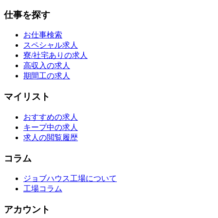
仕事を探す
お仕事検索
スペシャル求人
寮/社宅ありの求人
高収入の求人
期間工の求人
マイリスト
おすすめの求人
キープ中の求人
求人の閲覧履歴
コラム
ジョブハウス工場について
工場コラム
アカウント