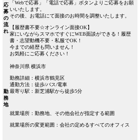
「Webで応募」「電話で応募」ボタンよりご応募をお願
応
いいたします。
募
その後、お電話にて面接のお時間を調整いたします。
の
流
【履歴書不要☆オンライン面接OK】
れ
家にいながらスマホですぐにWEB面談ができる！履歴
書・志望動機不要・私服でOK！
今までの経歴も問いません！
お気軽にご応募ください！
神奈川県 横浜市
勤務詳細：横浜市鶴見区
通勤方法：徒歩/バス/電車
最寄り駅：新芝浦駅から徒歩5分
勤
務
地
就業場所：勤務地、その他会社が指定する範囲
就業場所の変更範囲：会社の定めるすべてのオフィス