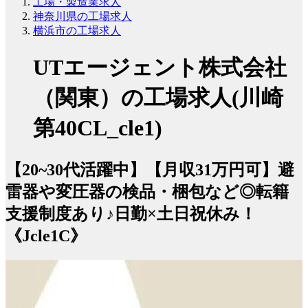
工場・製造業求人
神奈川県の工場求人
横浜市の工場求人
UTエージェント株式会社
（関東）の工場求人(川崎
第40CL_cle1)
【20~30代活躍中】【月収31万円可】避
雷器や変圧器の検品・梱包など◎転籍
支援制度あり♪日勤×土日祝休み！
《Jcle1C》