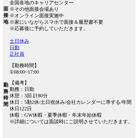
全国各地のキャリアセンター
面
※その他面接会場あり
接
※オンライン面接実施中
地
※家にいながらスマホで面接＆履歴書不要
※応募後に予約していただきます。
土日休み
日勤
正社員
【勤務時間】
①08:00~17:00
【備考】
勤
勤務：日勤
務
休憩：3回 計80分
時
休日：5勤2休/土日祝休み/会社カレンダーに準ずる/年間
間
休日122日
休暇：GW休暇・夏季休暇・年末年始休暇
※詳細については面談時にご説明させていただきます。