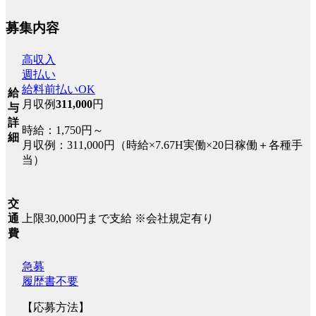
募集内容
高収入
週払い
給料前払いOK
給
月収例
311,000
円
与
詳
時給：1,750円～
細
月収例：311,000円（時給×7.67H実働×20日稼働＋各種手
当）
交
上限30,000円まで支給 ※会社規定有り
通
費
急募
履歴書不要
【応募方法】