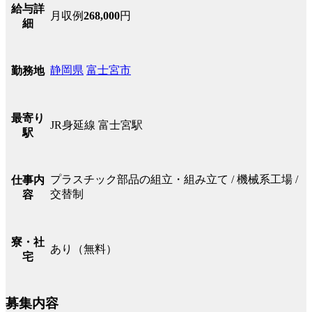
給与詳
月収例
268,000
円
細
静岡県
富士宮市
勤務地
最寄り
JR身延線 富士宮駅
駅
プラスチック部品の組立・組み立て / 機械系工場 /
仕事内
交替制
容
寮・社
あり（無料）
宅
募集内容