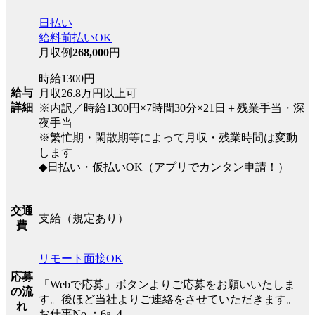
日払い
給料前払いOK
月収例
268,000
円
時給1300円
給与
月収26.8万円以上可
詳細
※内訳／時給1300円×7時間30分×21日＋残業手当・深
夜手当
※繁忙期・閑散期等によって月収・残業時間は変動
します
◆日払い・仮払いOK（アプリでカンタン申請！）
交通
支給（規定あり）
費
リモート面接OK
応募
「Webで応募」ボタンよりご応募をお願いいたしま
の流
す。後ほど当社よりご連絡をさせていただきます。
れ
お仕事No.：6a_4