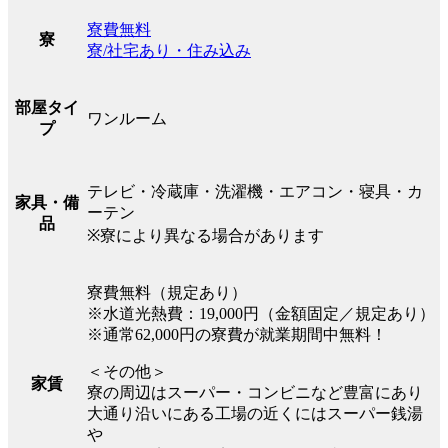
寮費無料
寮
寮/社宅あり・住み込み
部屋タイ
ワンルーム
プ
テレビ・冷蔵庫・洗濯機・エアコン・寝具・カ
家具・備
ーテン
品
※寮により異なる場合があります
寮費無料（規定あり）
※水道光熱費：19,000円（金額固定／規定あり）
※通常62,000円の寮費が就業期間中無料！
＜その他＞
家賃
寮の周辺はスーパー・コンビニなど豊富にあり
大通り沿いにある工場の近くにはスーパー銭湯
や