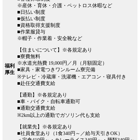
※産休・育休・介護・ペットロス休暇など
■日払い制度
■仮払い制度
■資格取得支援制度
■作業服貸与
※帽子・作業着・安全靴など
【住まいについて】※各規定あり
■寮費無料
※水道光熱費 19,000円／月（月額固定）
福利
■家具・家電つきワンルーム寮完備
厚生
※テレビ・冷蔵庫・洗濯機・エアコン・寝具付き
■赴任交通費支給
【通勤】※各規定あり
■車・バイク・自転車通勤可
■通勤交通費支給
※2km以上の通勤でガソリン代も支給
【就業先】※各規定あり
■社員食堂あり（1食340円～／給与天引きOK）
＜定食410円～・カレーライス340円～・麺類340円～