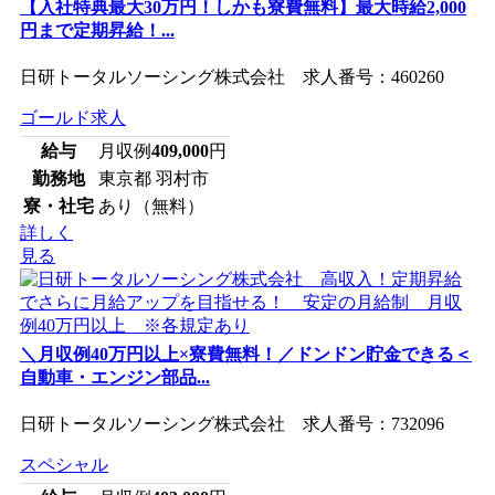
【入社特典最大30万円！しかも寮費無料】最大時給2,000
円まで定期昇給！...
日研トータルソーシング株式会社 求人番号：460260
ゴールド求人
給与
月収例
409,000
円
勤務地
東京都 羽村市
寮・社宅
あり（無料）
詳しく
見る
＼月収例40万円以上×寮費無料！／ドンドン貯金できる＜
自動車・エンジン部品...
日研トータルソーシング株式会社 求人番号：732096
スペシャル