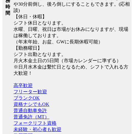
務
や30分前倒し、後ろ倒しにすることもできます。(応相
時
談)
間
【休日・休暇】
シフト休日となります。
水曜、日曜、祝日は市場がお休みになりますが、現場
は稼働しております。
（年末年始、お盆、GWに長期休暇可能）
【勤務曜日】
シフト出勤となります。
月火木金土日の5日間（市場カレンダーに準ずる）
※日月水木金は繫忙日となるため、シフトで入れる方
大歓迎！
高卒歓迎
フリーター歓迎
ブランクOK
資格ナシでもOK
普通自動車免許
普通免許（MT）
フォークリフト資格
未経験・初心者も歓迎