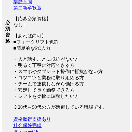
学歴不問
第二新卒歓迎
【応募必須資格】
必
なし！
須
資
【あれば尚可】
格
■フォークリフト免許
■簡易的なPC入力
・人と話すことに抵抗がない方
・明るく丁寧に対応できる方
・スマホやタブレット操作に抵抗がない方
・コツコツと業務に取り組める方
・チームで連携しながら働ける方
・安定して長く勤務できる方
・シフトを柔軟に調整したい方
※20代～50代の方が活躍している職場です。
資格取得支援あり
社会保険完備
タトゥーOK