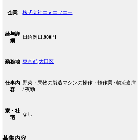
株式会社エヌエフエー
企業
給与詳
日給例
11,900
円
細
東京都
大田区
勤務地
野菜・果物の製造マシンの操作・軽作業 / 物流倉庫
仕事内
/ 夜勤
容
寮・社
なし
宅
募集内容