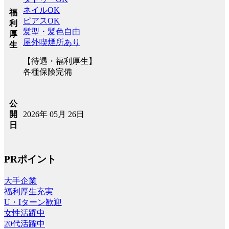
ネイルOK
福
ピアスOK
利
髪型・髪色自由
厚
屋外喫煙所あり
生
【待遇・福利厚生】
各種保険完備
公
2026年 05月 26日
開
日
PRポイント
大手企業
福利厚生充実
U・Iターン歓迎
女性活躍中
20代活躍中