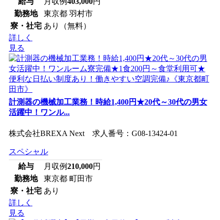
給与
月収例
403,000
円
勤務地
東京都 羽村市
寮・社宅
あり（無料）
詳しく
見る
計測器の機械加工業務！時給1,400円★20代～30代の男女
活躍中！ワンル...
株式会社BREXA Next 求人番号：G08-13424-01
スペシャル
給与
月収例
210,000
円
勤務地
東京都 町田市
寮・社宅
あり
詳しく
見る