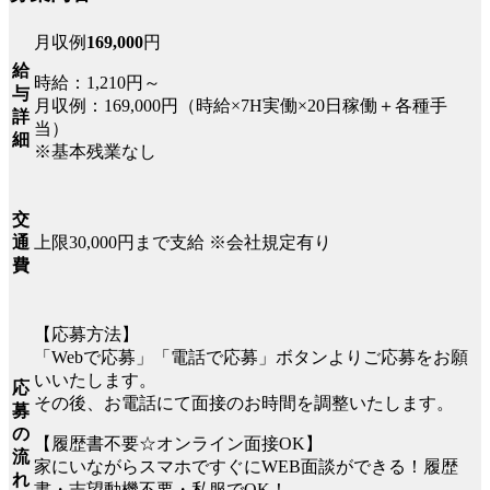
月収例
169,000
円
給
時給：1,210円～
与
月収例：169,000円（時給×7H実働×20日稼働＋各種手
詳
当）
細
※基本残業なし
交
上限30,000円まで支給 ※会社規定有り
通
費
【応募方法】
「Webで応募」「電話で応募」ボタンよりご応募をお願
いいたします。
応
その後、お電話にて面接のお時間を調整いたします。
募
の
【履歴書不要☆オンライン面接OK】
流
家にいながらスマホですぐにWEB面談ができる！履歴
れ
書・志望動機不要・私服でOK！