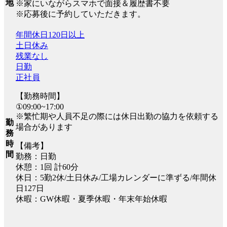
地
※家にいながらスマホで面接＆履歴書不要
※応募後に予約していただきます。
年間休日120日以上
土日休み
残業なし
日勤
正社員
【勤務時間】
①09:00~17:00
※繁忙期や人員不足の際には休日出勤の協力を依頼する
勤
場合があります
務
時
【備考】
間
勤務：日勤
休憩：1回 計60分
休日：5勤2休/土日休み/工場カレンダーに準ずる/年間休
日127日
休暇：GW休暇・夏季休暇・年末年始休暇