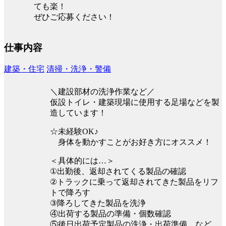
ても楽！
ぜひご応募ください！
仕事内容
建築・住宅
清掃・洗浄・警備
＼建設部材の洗浄作業など／
仮設トイレ・建築現場に使用する足場などを製
造しています！
☆未経験OK♪
身体を動かすことがお好き方にオススメ！
＜具体的には…＞
①出勤後、返却されてくる製品の確認
②トラックに乗って返却されてきた製品をリフ
トで降ろす
③降ろしてきた製品を洗浄
④出荷する製品の準備・個数確認
⑤後日出荷予定製品の洗浄・出荷準備 など