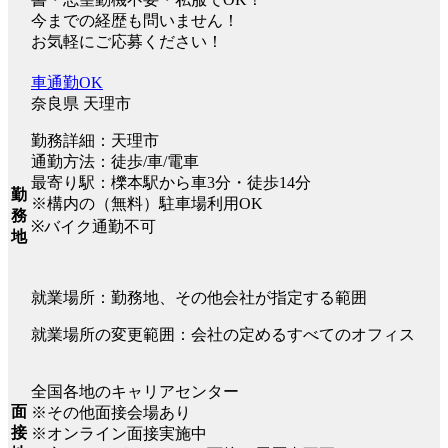
今までの経歴も問いません！
お気軽にご応募ください！
車通勤OK
奈良県 天理市
勤務詳細：天理市
通勤方法：徒歩/車/電車
最寄り駅：櫟本駅から車3分・徒歩14分
勤
※構内の（無料）駐車場利用OK
務
※バイク通勤不可
地
就業場所：勤務地、その他会社が指定する範囲
就業場所の変更範囲：会社の定めるすべてのオフィス
全国各地のキャリアセンター
面
※その他面接会場あり
接
※オンライン面接実施中