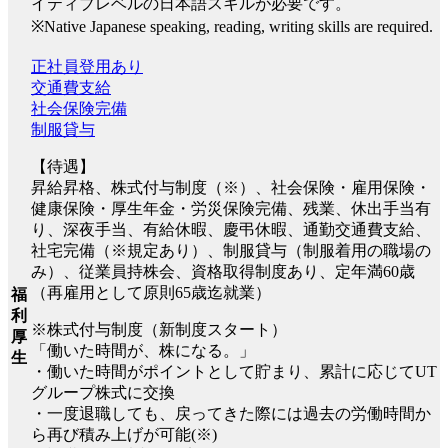
イティブレベルの日本語スキルが必要です。
※Native Japanese speaking, reading, writing skills are required.
正社員登用あり
交通費支給
社会保険完備
制服貸与
【待遇】
昇給昇格、株式付与制度（※）、社会保険・雇用保険・
健康保険・厚生年金・労災保険完備、残業、休出手当有
り、深夜手当、有給休暇、慶弔休暇、通勤交通費支給、
社宅完備（※規定あり）、制服貸与（制服着用の職場の
み）、従業員持株会、資格取得制度あり、定年満60歳
（再雇用として原則65歳迄就業）
福
利
※株式付与制度（新制度スタート）
厚
「働いた時間が、株になる。」
生
・働いた時間がポイントとして貯まり、累計に応じてUT
グループ株式に交換
・一度退職しても、戻ってきた際には過去の労働時間か
ら再び積み上げが可能(※)