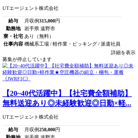
UTエージェント株式会社
給与
月収例
315,000
円
勤務地
岩手県 遠野市
寮・社宅
あり（無料）
仕事内容
機械系工場 / 軽作業・ピッキング / 派遣社員
詳細を表示
募集が停止しています
【20~40代活躍中】【社宅費全額補助】
無料送迎あり◎未経験歓迎◎日勤×軽...
UTエージェント株式会社
給与
月収例
258,000
円
勤務地
岩手県 遠野市