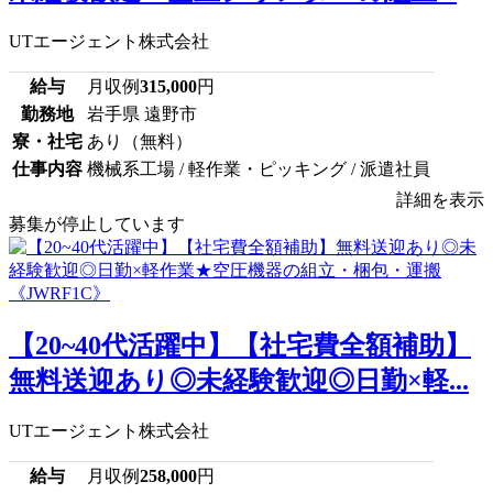
UTエージェント株式会社
給与
月収例
315,000
円
勤務地
岩手県 遠野市
寮・社宅
あり（無料）
仕事内容
機械系工場 / 軽作業・ピッキング / 派遣社員
詳細を表示
募集が停止しています
【20~40代活躍中】【社宅費全額補助】
無料送迎あり◎未経験歓迎◎日勤×軽...
UTエージェント株式会社
給与
月収例
258,000
円