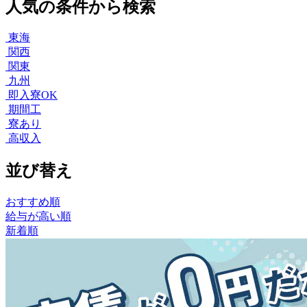
人気の条件から検索
東海
関西
関東
九州
即入寮OK
期間工
寮あり
高収入
並び替え
おすすめ順
給与が高い順
新着順