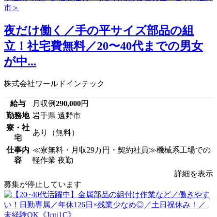
夜だけ働く／手の平サイズ部品の組
立！社宅費無料／20〜40代までの男女
が中...
株式会社ワールドインテック
給与
月収例
290,000
円
勤務地
岩手県 遠野市
寮・社
あり（無料）
宅
仕事内
≪寮無料・月収29万円・契約社員≫機械系工場での
容
軽作業 夜勤
詳細を表示
募集が停止しています