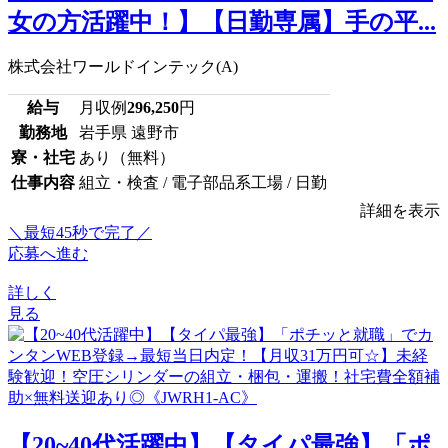
女の方活躍中！】【日勤専属】手の平...
株式会社ワールドインテック(A)
給与
月収例
296,250
円
勤務地
岩手県 遠野市
寮・社宅
あり（無料）
仕事内容
組立・検査 / 電子部品系工場 / 日勤
詳細を表示
＼最短45秒で完了／
応募へ進む
詳しく
見る
【20~40代活躍中】【タイパ最強】「ポ