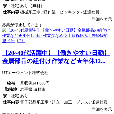
寮・社宅
あり（無料）
仕事内容
機械系工場 / 軽作業・ピッキング / 派遣社員
詳細を表示
募集が停止しています
【20~40代活躍中】【働きやすい日勤】
金属部品の組付け作業など★年休12...
UTエージェント株式会社
給与
月収例
241,000
円
勤務地
岩手県 遠野市
寮・社宅
あり
仕事内容
電子部品系工場 / 組立・加工・プレス / 派遣社員
詳細を表示