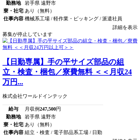
勤務地
岩手県 遠野市
寮・社宅
あり（無料）
仕事内容
機械系工場 / 軽作業・ピッキング / 派遣社員
詳細を表示
募集が停止しています
【日勤専属】手の平サイズ部品の組
立・検査・梱包／寮費無料 ＜＜月収24
万円...
株式会社ワールドインテック
給与
月収例
247,500
円
勤務地
岩手県 遠野市
寮・社宅
あり（無料）
仕事内容
組立・検査 / 電子部品系工場 / 日勤