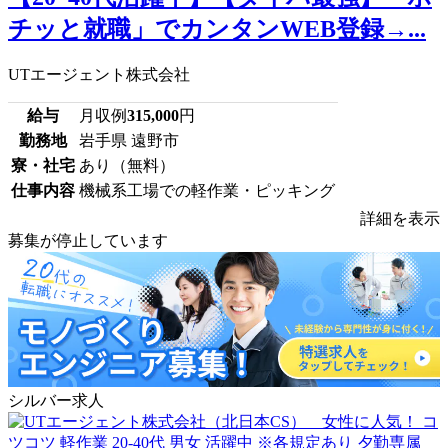
チッと就職」でカンタンWEB登録→...
UTエージェント株式会社
給与
月収例
315,000
円
勤務地
岩手県 遠野市
寮・社宅
あり（無料）
仕事内容
機械系工場での軽作業・ピッキング
詳細を表示
募集が停止しています
シルバー求人