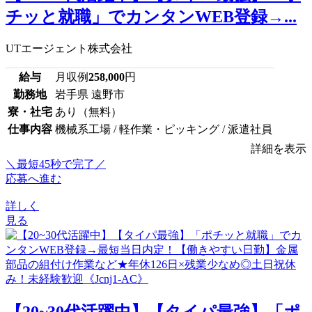
チッと就職」でカンタンWEB登録→...
UTエージェント株式会社
給与
月収例
258,000
円
勤務地
岩手県 遠野市
寮・社宅
あり（無料）
仕事内容
機械系工場 / 軽作業・ピッキング / 派遣社員
詳細を表示
＼最短45秒で完了／
応募へ進む
詳しく
見る
【20~30代活躍中】【タイパ最強】「ポ