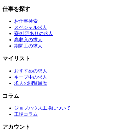
仕事を探す
お仕事検索
スペシャル求人
寮/社宅ありの求人
高収入の求人
期間工の求人
マイリスト
おすすめの求人
キープ中の求人
求人の閲覧履歴
コラム
ジョブハウス工場について
工場コラム
アカウント