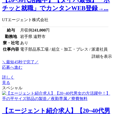
チッと就職」でカンタンWEB登録→...
UTエージェント株式会社
給与
月収例
241,000
円
勤務地
岩手県 遠野市
寮・社宅
あり
仕事内容
電子部品系工場 / 組立・加工・プレス / 派遣社員
詳細を表示
＼最短45秒で完了／
応募へ進む
詳しく
見る
スペシャル
【エージェント紹介求人】【20~40代男