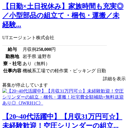
【日勤×土日祝休み】家族時間も充実◎
／小型部品の組立て・梱包・運搬／未
経験...
UTエージェント株式会社
給与
月収例
258,000
円
勤務地
岩手県 遠野市
寮・社宅
あり（無料）
仕事内容
機械系工場での軽作業・ピッキング 日勤
詳細を表示
募集が停止しています
【20~40代活躍中】【月収31万円可☆】
未経験歓迎！空圧シリンダーの組立...