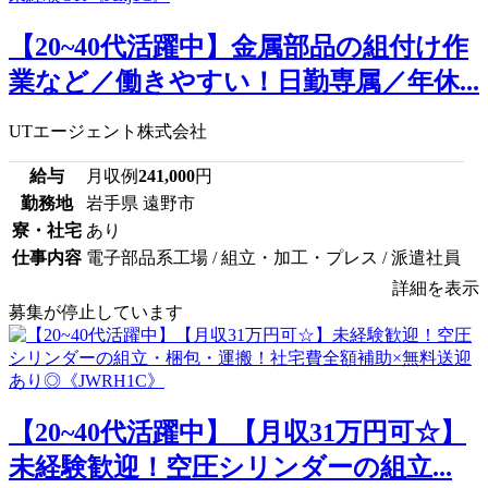
【20~40代活躍中】金属部品の組付け作
業など／働きやすい！日勤専属／年休...
UTエージェント株式会社
給与
月収例
241,000
円
勤務地
岩手県 遠野市
寮・社宅
あり
仕事内容
電子部品系工場 / 組立・加工・プレス / 派遣社員
詳細を表示
募集が停止しています
【20~40代活躍中】【月収31万円可☆】
未経験歓迎！空圧シリンダーの組立...