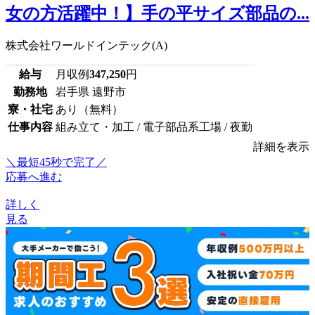
女の方活躍中！】手の平サイズ部品の...
株式会社ワールドインテック(A)
給与
月収例
347,250
円
勤務地
岩手県 遠野市
寮・社宅
あり（無料）
仕事内容
組み立て・加工 / 電子部品系工場 / 夜勤
詳細を表示
＼最短45秒で完了／
応募へ進む
詳しく
見る