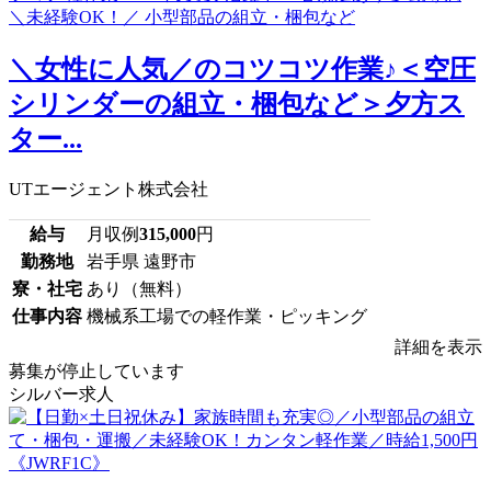
＼女性に人気／のコツコツ作業♪＜空圧
シリンダーの組立・梱包など＞夕方ス
ター...
UTエージェント株式会社
給与
月収例
315,000
円
勤務地
岩手県 遠野市
寮・社宅
あり（無料）
仕事内容
機械系工場での軽作業・ピッキング
詳細を表示
募集が停止しています
シルバー求人