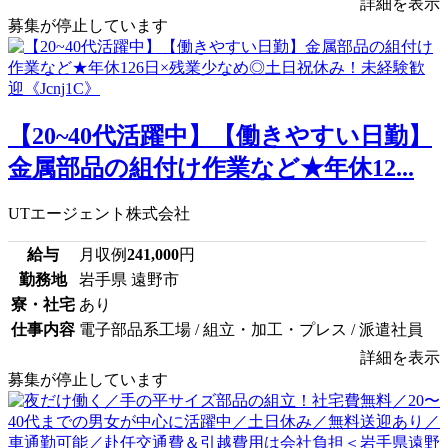
詳細を表示
募集が停止しています
【20~40代活躍中】【働きやすい日勤】
金属部品の組付け作業など★年休12...
UTエージェント株式会社
給与
月収例
241,000
円
勤務地
岩手県 遠野市
寮・社宅
あり
仕事内容
電子部品系工場 / 組立・加工・プレス / 派遣社員
詳細を表示
募集が停止しています