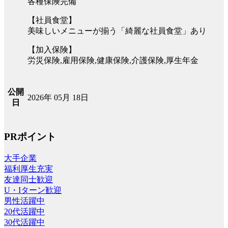
各種保険完備
【社員食堂】
美味しいメニューが揃う「綺麗な社員食堂」あり
【加入保険】
労災保険,雇用保険,健康保険,介護保険,厚生年金
公開
2026年 05月 18日
日
PRポイント
大手企業
福利厚生充実
友達同士歓迎
U・Iターン歓迎
男性活躍中
20代活躍中
30代活躍中