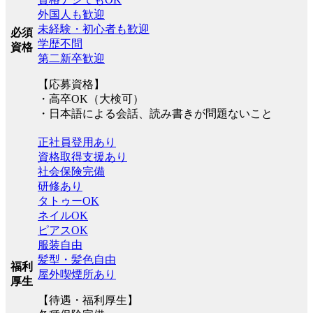
外国人も歓迎
未経験・初心者も歓迎
必須
学歴不問
資格
第二新卒歓迎
【応募資格】
・高卒OK（大検可）
・日本語による会話、読み書きが問題ないこと
正社員登用あり
資格取得支援あり
社会保険完備
研修あり
タトゥーOK
ネイルOK
ピアスOK
服装自由
髪型・髪色自由
福利
屋外喫煙所あり
厚生
【待遇・福利厚生】