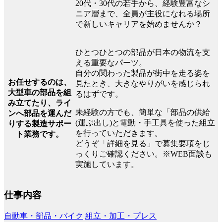
20代・30代の若手から、経験豊富なシ
ニア層まで、全員が主役になれる場所
で新しいキャリアを始めませんか？
ひとつひとつの部品が日本の物流を支
える重要なパーツ。
自分の関わった製品が街中を走る姿を
お任せするのは、
見たとき、大きなやりがいを感じられ
大型車の部品を組
るはずです。
み立てたり、ライ
未経験の方でも、簡単な「部品の供給
ンへ部品を運んだ
(運ぶ出し)と電動・手工具を使った組立
りする製造サポー
を行っていただきます。
ト業務です。
どうぞ「詳細を見る」で募集要項をじ
っくりご確認ください。※WEB面談も
実施しています。
仕事内容
自動車・部品・バイク
組立・加工・プレス