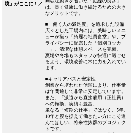
無駄な動きを省いた「動線の良さ」
境」がここに！／
は、長く健康に働き続けるための大き
なメリットです。
■「働く人の満足度」を追求した設備
広々とした工場内には、美味しいメニ
ューが揃う「綺麗な社員食堂」や、プ
ライバシーに配慮した「個別ロッカ
ー」、清潔な休憩スペースを完備。
夏場や冬場もスタッフが快適に過ごせ
るよう、環境改善に常に力を入れてい
ます。
■キャリアパスと安定性
創業から培われた信頼により、仕事量
は年間通して非常に安定しています。
また、「派遣から直接雇用（正社員）
への転換」実績も豊富。
単なる「短期の仕事」ではなく、5年、
10年と腰を据えて働きたい方にこそ選
んでほしい、将来性抜群のプロジェク
トです。