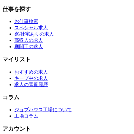
仕事を探す
お仕事検索
スペシャル求人
寮/社宅ありの求人
高収入の求人
期間工の求人
マイリスト
おすすめの求人
キープ中の求人
求人の閲覧履歴
コラム
ジョブハウス工場について
工場コラム
アカウント