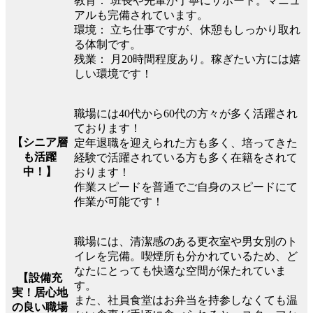
教育： 班長や先輩が丁寧にサポート。マニュ
アルも完備されています。
環境： 立ち仕事ですが、休憩もしっかり取れ
る体制です。
残業： 月20時間程度あり。稼ぎたい方には嬉
しい環境です！
職場には40代から60代の方々が多く活躍され
ております！
【シニア層
定年退職を迎えられた方も多く、培ってきた
も活躍
経験で活躍されている方も多く在籍をされて
中！】
おります！
作業スピードを普通でご自身のスピードにて
作業が可能です！
職場には、清潔感のある更衣室や男女別のト
イレを完備。喫煙所も分かれているため、ど
なたにとっても快適な空間が保たれていま
【設備充
す。
実！居心地
また、社員食堂はお弁当を持参しなくても温
の良い職場