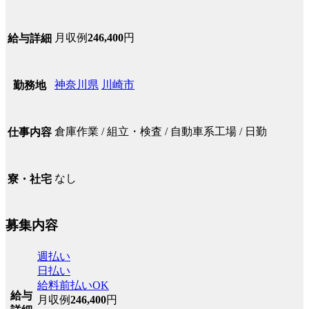
月収例
246,400
円
給与詳細
神奈川県
川崎市
勤務地
倉庫作業 / 組立・検査 / 自動車系工場 / 日勤
仕事内容
なし
寮・社宅
募集内容
週払い
日払い
給料前払いOK
給与
月収例
246,400
円