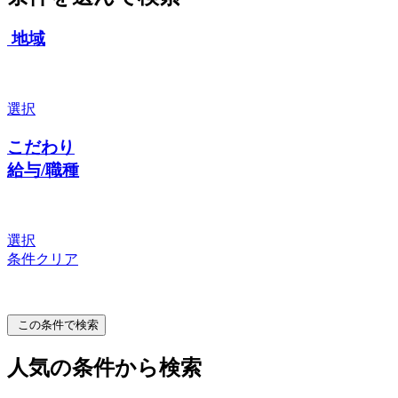
地域
選択
こだわり
給与/職種
選択
条件クリア
この条件で検索
人気の条件から検索