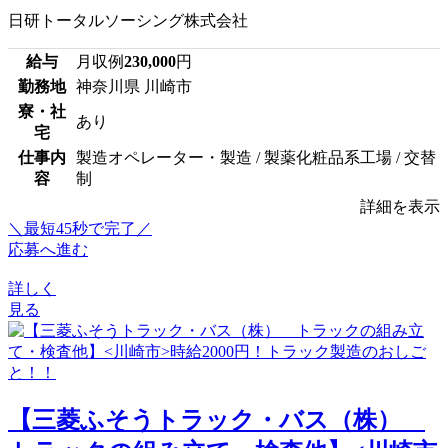
日研トータルソーシング株式会社
給与
月収例
230,000
円
勤務地
神奈川県 川崎市
寮・社
あり
宅
仕事内
製造オペレーター・製造 / 製薬化粧品系工場 / 交替
容
制
詳細を表示
＼最短45秒で完了／
応募へ進む
詳しく
見る
【三菱ふそうトラック・バス（株）