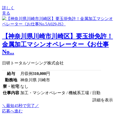
詳しく
見る
【神奈川県川崎市川崎区】要玉掛免許！
金属加工マシンオペレーター《お仕事
No...
日研トータルソーシング株式会社
給与
月収例
310,000
円
勤務地
神奈川県 川崎市
寮・社宅
なし
仕事内容
加工・マシンオペレータ / 機械系工場 / 日勤
詳細を表示
＼最短45秒で完了／
応募へ進む