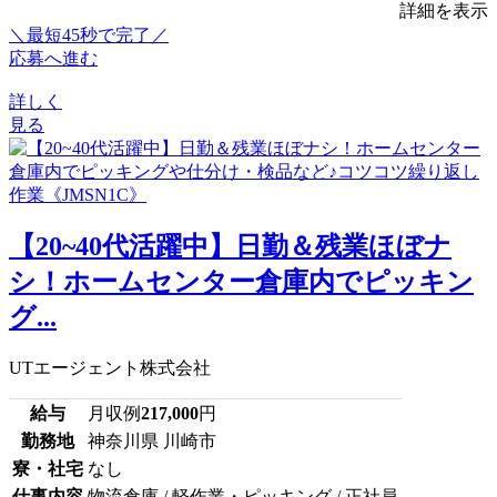
詳細を表示
＼最短45秒で完了／
応募へ進む
詳しく
見る
【20~40代活躍中】日勤＆残業ほぼナ
シ！ホームセンター倉庫内でピッキン
グ...
UTエージェント株式会社
給与
月収例
217,000
円
勤務地
神奈川県 川崎市
寮・社宅
なし
仕事内容
物流倉庫 / 軽作業・ピッキング / 正社員