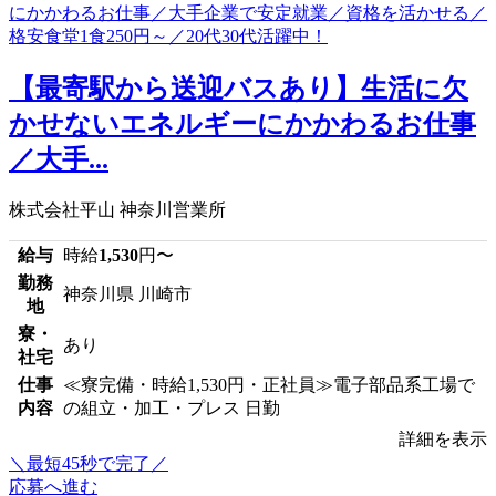
【最寄駅から送迎バスあり】生活に欠
かせないエネルギーにかかわるお仕事
／大手...
株式会社平山 神奈川営業所
給与
時給
1,530
円〜
勤務
神奈川県 川崎市
地
寮・
あり
社宅
仕事
≪寮完備・時給1,530円・正社員≫電子部品系工場で
内容
の組立・加工・プレス 日勤
詳細を表示
＼最短45秒で完了／
応募へ進む