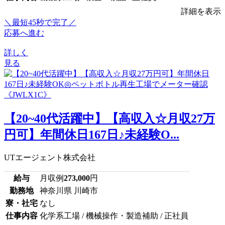
詳細を表示
＼最短45秒で完了／
応募へ進む
詳しく
見る
【20~40代活躍中】【高収入☆月収27万
円可】年間休日167日♪未経験O...
UTエージェント株式会社
給与
月収例
273,000
円
勤務地
神奈川県 川崎市
寮・社宅
なし
仕事内容
化学系工場 / 機械操作・製造補助 / 正社員