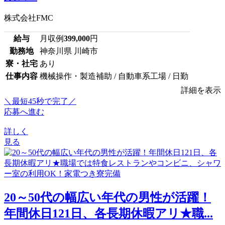
株式会社FMC
給与
月収例
399,000
円
勤務地
神奈川県 川崎市
寮・社宅
あり
仕事内容
機械操作・製造補助 / 自動車系工場 / 日勤
詳細を表示
＼最短45秒で完了／
応募へ進む
詳しく
見る
20～50代の幅広い年代の男性が活躍！
年間休日121日、各長期休暇アリ★職...