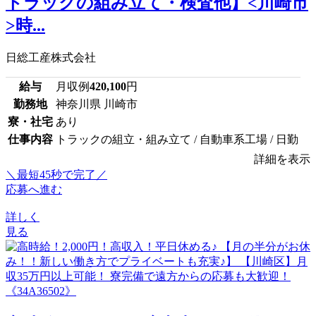
トラックの組み立て・検査他】<川崎市
>時...
日総工産株式会社
給与
月収例
420,100
円
勤務地
神奈川県 川崎市
寮・社宅
あり
仕事内容
トラックの組立・組み立て / 自動車系工場 / 日勤
詳細を表示
＼最短45秒で完了／
応募へ進む
詳しく
見る