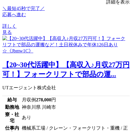
詳細を表示
＼最短45秒で完了／
応募へ進む
詳しく
見る
【20~30代活躍中】【高収入♪月収27万円
可！】フォークリフトで部品の運...
UTエージェント株式会社
給与
月収例
278,000
円
勤務地
神奈川県 川崎市
寮・社
あり
宅
仕事内
機械系工場 / クレーン・フォークリフト・重機 / 正