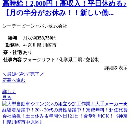
高時給！2,000円！高収入！平日休める♪
【月の半分がお休み！！新しい働...
シーデーピージャパン株式会社
給与
月収例
358,750
円
勤務地
神奈川県 川崎市
寮・社宅
あり
仕事内容
フォークリフト / 化学系工場 / 交替制
詳細を表示
＼最短45秒で完了／
応募へ進む
詳しく
見る