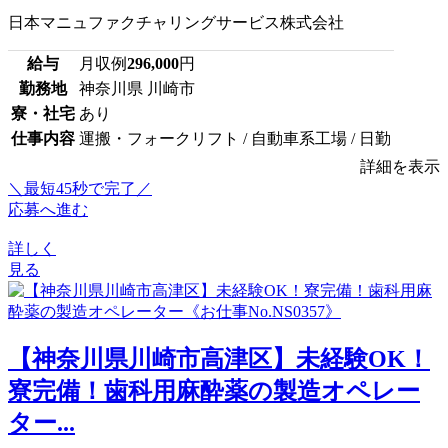
日本マニュファクチャリングサービス株式会社
給与
月収例
296,000
円
勤務地
神奈川県 川崎市
寮・社宅
あり
仕事内容
運搬・フォークリフト / 自動車系工場 / 日勤
詳細を表示
＼最短45秒で完了／
応募へ進む
詳しく
見る
【神奈川県川崎市高津区】未経験OK！
寮完備！歯科用麻酔薬の製造オペレー
ター...