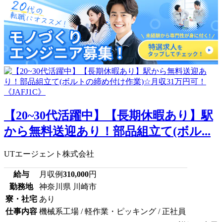
【20~30代活躍中】【長期休暇あり】駅
から無料送迎あり！部品組立て(ボル...
UTエージェント株式会社
給与
月収例
310,000
円
勤務地
神奈川県 川崎市
寮・社宅
あり
仕事内容
機械系工場 / 軽作業・ピッキング / 正社員