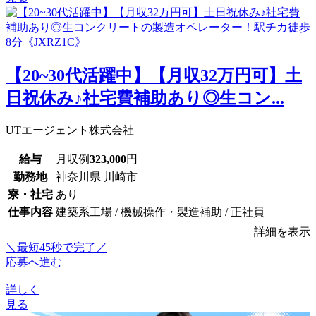
【20~30代活躍中】【月収32万円可】土
日祝休み♪社宅費補助あり◎生コン...
UTエージェント株式会社
給与
月収例
323,000
円
勤務地
神奈川県 川崎市
寮・社宅
あり
仕事内容
建築系工場 / 機械操作・製造補助 / 正社員
詳細を表示
＼最短45秒で完了／
応募へ進む
詳しく
見る