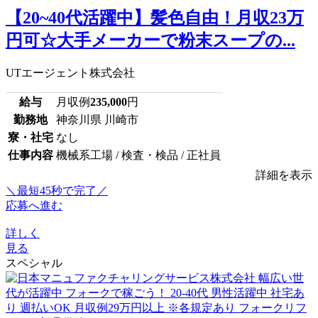
【20~40代活躍中】髪色自由！月収23万
円可☆大手メーカーで粉末スープの...
UTエージェント株式会社
給与
月収例
235,000
円
勤務地
神奈川県 川崎市
寮・社宅
なし
仕事内容
機械系工場 / 検査・検品 / 正社員
詳細を表示
＼最短45秒で完了／
応募へ進む
詳しく
見る
スペシャル