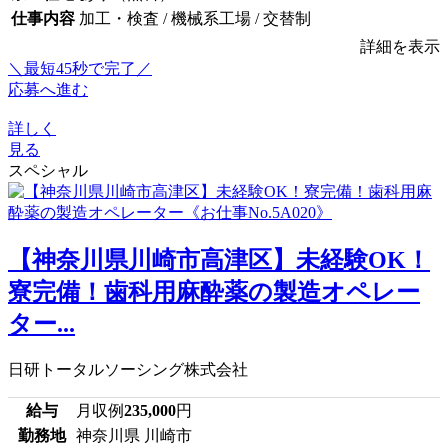
仕事内容
加工・検査 / 機械系工場 / 交替制
詳細を表示
＼最短45秒で完了／
応募へ進む
詳しく
見る
スペシャル
【神奈川県川崎市高津区】未経験OK！
寮完備！歯科用麻酔薬の製造オペレー
ター...
日研トータルソーシング株式会社
給与
月収例
235,000
円
勤務地
神奈川県 川崎市