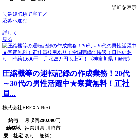
詳細を表示
＼最短45秒で完了／
応募へ進む
詳しく
見る
圧縮機等の運転記録の作成業務！20代
～30代の男性活躍中★寮費無料！正社
員...
株式会社BREXA Next
給与
月収例
290,000
円
勤務地
神奈川県 川崎市
寮・社宅
あり（無料）