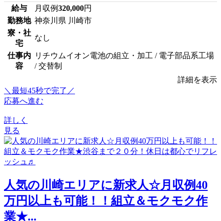
給与
月収例
320,000
円
勤務地
神奈川県 川崎市
寮・社
なし
宅
仕事内
リチウムイオン電池の組立・加工 / 電子部品系工場
容
/ 交替制
詳細を表示
＼最短45秒で完了／
応募へ進む
詳しく
見る
人気の川崎エリアに新求人☆月収例40
万円以上も可能！！組立＆モクモク作
業★...