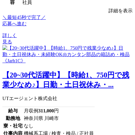
容
社員
詳細を表示
＼最短45秒で完了／
応募へ進む
詳しく
見る
【20~30代活躍中】【時給1、750円で残
業少なめ♪】日勤・土日祝休み・...
UTエージェント株式会社
給与
月収例
311,000
円
勤務地
神奈川県 川崎市
寮・社宅
なし
仕事内容
機械系工場 / 検査・検品 / 正社員