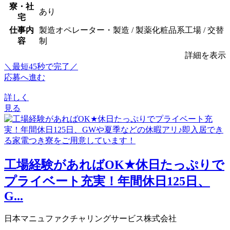
寮・社
あり
宅
仕事内
製造オペレーター・製造 / 製薬化粧品系工場 / 交替
容
制
詳細を表示
＼最短45秒で完了／
応募へ進む
詳しく
見る
工場経験があればOK★休日たっぷりで
プライベート充実！年間休日125日、
G...
日本マニュファクチャリングサービス株式会社