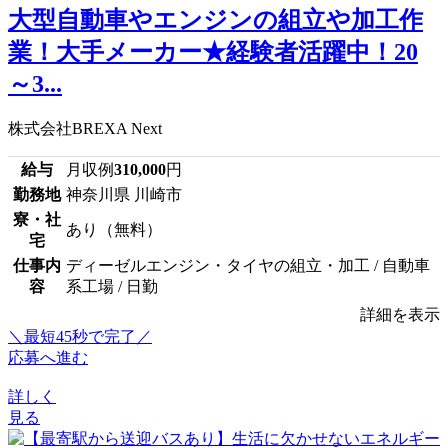
大型自動車やエンジンの組立や加工作
業！大手メーカー★経験者活躍中！20
～3...
株式会社BREXA Next
給与
月収例
310,000
円
勤務地
神奈川県 川崎市
寮・社
あり（無料）
宅
仕事内
ディーゼルエンジン・タイヤの組立・加工 / 自動車
容
系工場 / 日勤
詳細を表示
＼最短45秒で完了／
応募へ進む
詳しく
見る