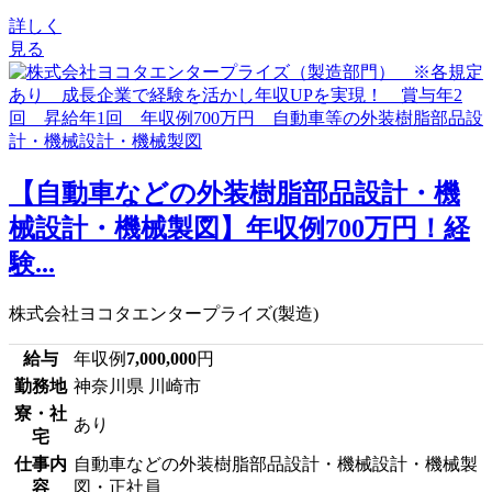
詳しく
見る
【自動車などの外装樹脂部品設計・機
械設計・機械製図】年収例700万円！経
験...
株式会社ヨコタエンタープライズ(製造)
給与
年収例
7,000,000
円
勤務地
神奈川県 川崎市
寮・社
あり
宅
仕事内
自動車などの外装樹脂部品設計・機械設計・機械製
容
図・正社員