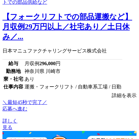
【フォークリフトでの部品運搬など】
月収例29万円以上／社宅あり／土日休
み／...
日本マニュファクチャリングサービス株式会社
給与
月収例
296,000
円
勤務地
神奈川県 川崎市
寮・社宅
あり
仕事内容
運搬・フォークリフト / 自動車系工場 / 日勤
詳細を表示
＼最短45秒で完了／
応募へ進む
詳しく
見る