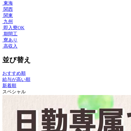
東海
関西
関東
九州
即入寮OK
期間工
寮あり
高収入
並び替え
おすすめ順
給与が高い順
新着順
スペシャル