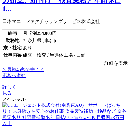
の組立、組付け 検査業務／年間休日
1...
日本マニュファクチャリングサービス株式会社
給与
月収例
254,000
円
勤務地
神奈川県 川崎市
寮・社宅
あり
仕事内容
組立・検査 / 半導体工場 / 日勤
詳細を表示
＼最短45秒で完了／
応募へ進む
詳しく
見る
スペシャル