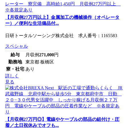
【月収例27万円以上】金属加工の機械操作（オペレータ
ー）／便利な生活備品付...
日研トータルソーシング株式会社 求人番号：1165583
スペシャル
給与
月収例
271,000
円
勤務地
東京都 板橋区
寮・社宅
あり
詳しく
見る
【月収例27万円◎】電線やケーブルの部品の組付け・圧
着／土日祝休みでオフも...