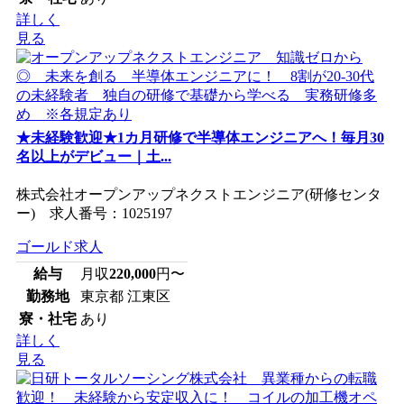
詳しく
見る
★未経験歓迎★1カ月研修で半導体エンジニアへ！毎月30
名以上がデビュー｜土...
株式会社オープンアップネクストエンジニア(研修センタ
ー) 求人番号：1025197
ゴールド求人
給与
月収
220,000
円〜
勤務地
東京都 江東区
寮・社宅
あり
詳しく
見る