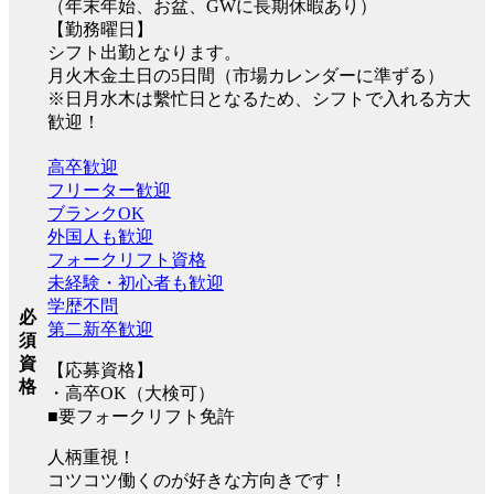
（年末年始、お盆、GWに長期休暇あり）
【勤務曜日】
シフト出勤となります。
月火木金土日の5日間（市場カレンダーに準ずる）
※日月水木は繫忙日となるため、シフトで入れる方大
歓迎！
高卒歓迎
フリーター歓迎
ブランクOK
外国人も歓迎
フォークリフト資格
未経験・初心者も歓迎
学歴不問
必
第二新卒歓迎
須
資
【応募資格】
格
・高卒OK（大検可）
■要フォークリフト免許
人柄重視！
コツコツ働くのが好きな方向きです！