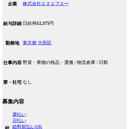
株式会社エヌエフエー
企業
日給例
12,375
円
給与詳細
東京都
大田区
勤務地
野菜・果物の検品・運搬 / 物流倉庫 / 日勤
仕事内容
なし
寮・社宅
募集内容
週払い
日払い
給料前払いOK
給