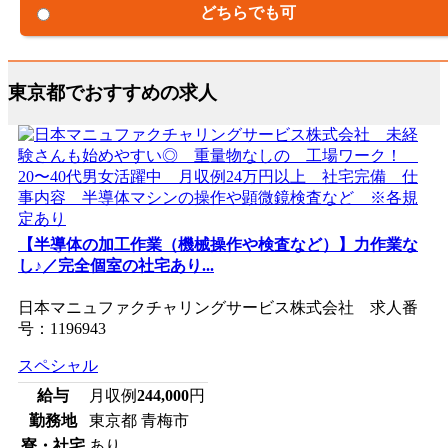
どちらでも可
東京都でおすすめの求人
【半導体の加工作業（機械操作や検査など）】力作業な
し♪／完全個室の社宅あり...
日本マニュファクチャリングサービス株式会社 求人番
号：1196943
スペシャル
給与
月収例
244,000
円
勤務地
東京都 青梅市
寮・社宅
あり