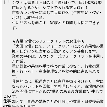
ト！
シフトは毎週月～日のうち週3日～で、日月水木は繫
忙日となるため、シフトで入れる方大歓迎！
市場カレンダーに準じて大型連休（年末年始・GW・
お盆）も取得可能。
生活リズムを崩さず、家族との時間も大切にできま
す。
★青果市場でのフォークリフトのお仕事★
「大田市場」にて、フォークリフトによる青果物の運
搬・仕分けを担当する日勤スタッフを募集します。
業務の中心は、カウンター式フォークリフトを使用し
た作業。
重い野菜や果物を手で持つ作業は少なく、荷物の運
搬・荷下ろし・在庫整理などを効率的に進められま
す。
具体的には、配送先ごとに商品を振り分けたり、空に
なったパレットを回収して整理したりと、市場内の物
流を円滑にするための“動きのある裏方業務”が中心で
この
す。
仕事
加えて、青果の階級ごとの仕分けや数量・目視検品業
の魅
務もあります。