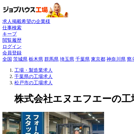
求人掲載希望の企業様
仕事検索
キープ
閲覧履歴
ログイン
会員登録
全国
茨城県
栃木県
群馬県
埼玉県
千葉県
東京都
神奈川県
寮
工場・製造業求人
千葉県の工場求人
松戸市の工場求人
株式会社エヌエフエーの工場求人