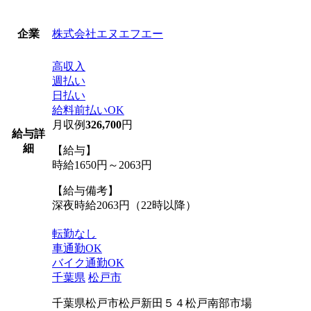
株式会社エヌエフエー
企業
高収入
週払い
日払い
給料前払いOK
月収例
326,700
円
給与詳
細
【給与】
時給1650円～2063円
【給与備考】
深夜時給2063円（22時以降）
転勤なし
車通勤OK
バイク通勤OK
千葉県
松戸市
千葉県松戸市松戸新田５４松戸南部市場