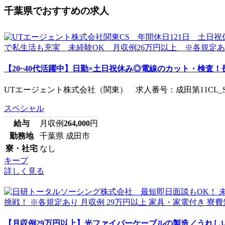
千葉県でおすすめの求人
【20~40代活躍中】日勤×土日祝休み◎電線のカット・検査！長期
UTエージェント株式会社（関東） 求人番号：成田第11CL_S
スペシャル
給与
月収例
264,000
円
勤務地
千葉県 成田市
寮・社宅
なし
キープ
詳しく見る
【月収例29万円以上】光ファイバーケーブルの製造／うれしい