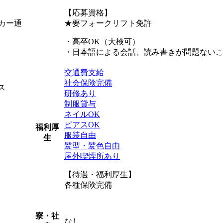
【応募資格】
カー通
★要フォークリフト免許
・高卒OK（大検可）
・日本語による会話、読み書きが問題ない
交通費支給
社会保険完備
ス
研修あり
制服貸与
ネイルOK
ピアスOK
福利厚
服装自由
生
髪型・髪色自由
屋外喫煙所あり
【待遇・福利厚生】
各種保険完備
寮・社
なし