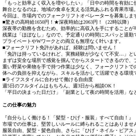
「もっと効率よく収入を増やしたい」「日中の時間を有効に
舞台となるのは、地域の食卓を支える活気あふれる青果市場
今回は、市場内でのフォークリフトオペレーターを募集しま
■驚きの高時給1650円！★深夜時給は2063円！（22時以降）
深夜帯の勤務を含むため、効率的に高収入を手にすることが
残業は「ほぼなし」なので、予定通りの時間にスパッと退勤
プライベートやWワークとの両立も無理なく叶います。
■フォークリフト免許があれば、経験は問いません！
「免許は持っているけれど、実務経験が少なくて不安…」と
まずは安全な場所で感覚を掴んでからスタートできるので、
重い野菜や果物を手で持つ作業は少なく、フォークリフトで
体への負担を抑えながら、スキルを活かして活躍できる環境
■ライフスタイルに合わせて働ける自由度
週5日のフルタイムはもちろん、週3日から相談OK！
「平日の決まった日だけ」「副業として夜の時間を活用」など
この仕事の魅力
『自分らしく働ける！「髪型・ひげ・服装」すべて自由！』
市場での仕事は、堅苦しいルールに縛られることはありませ
服装自由、髪型・髪色自由、さらに「ひげ・ネイル・ピアス