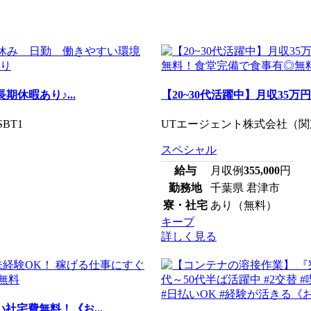
休暇あり♪...
【20~30代活躍中】月収35万
BT1
UTエージェント株式会社（関東
スペシャル
給与
月収例
355,000
円
勤務地
千葉県 君津市
寮・社宅
あり（無料）
キープ
詳しく見る
社宅費無料！《お...