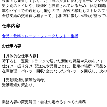
設備面も充実しており、お弁当の持参に便利な電子レンジや
男女別のトイレや、喫煙所も設置されているため、休憩時間
車やバイクでの通勤も可能なので、深夜の移動もストレスフ
全額支給の交通費も相まって、お財布に優しい環境が整って
仕事内容
食品・飲料
クレーン・フォークリフト・重機
お仕事内容
【具体的な仕事内容】
荷下ろし・運搬: トラックで届いた新鮮な野菜や果物をフォ
仕分け・振り分け: 配送先や品目ごとに、指定の場所へ商品
在庫整理・パレット回収: 空になったパレットを回収し、次
【受動喫煙対策等他備考】
受動喫煙対策あり。
業務内容の変更範囲：会社の定めるすべての業務