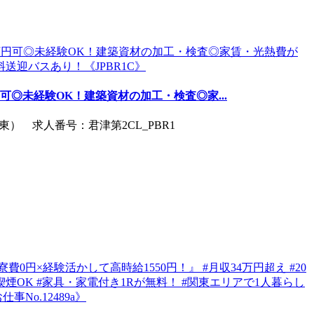
円可◎未経験OK！建築資材の加工・検査◎家...
） 求人番号：君津第2CL_PBR1