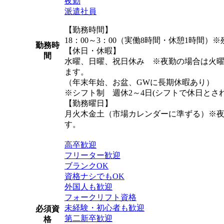
夜勤
派遣社員
【勤務時間】
18：00～3：00（実働8時間・休憩1時間
勤務時
【休日・休暇】
間
水曜、日曜、祝日休み ※夜勤の場合は火
ます。
（年末年始、お盆、GWに長期休暇あり）
※シフト制 週休2～4日(シフトで休日とさ
【勤務曜日】
月火木金土（市場カレンダーに準ずる）※
す。
高卒歓迎
フリーター歓迎
ブランクOK
資格ナシでもOK
外国人も歓迎
フォークリフト資格
未経験・初心者も歓迎
必須資
第二新卒歓迎
格