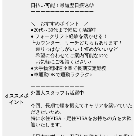
日払い可能！最短翌日振込◎
ーーーーーーーーーーーーー
＼ おすすめポイント ／
●20代～30代まで幅広く活躍中
● フォークリフト経験を活かせる！
┗カウンター、リーチどちらもあります！
乗りっぱなしがいい！短めがいいなど
希望に合わせてご案内可能なので
お気軽にご相談ください♪
●大手物流関連企業で長期安定勤務
●車通勤OKで通勤ラクラク♪
ーーーーーーーーーーー
外国人スタッフも活躍中
オススメポ
ーーーーーーーーーーー
イント
今回、長期で腰を据えてキャリアを築いていた
だきたいため、
特に永住VISA・定住VISAをお持ちの方を大歓
迎いたします。