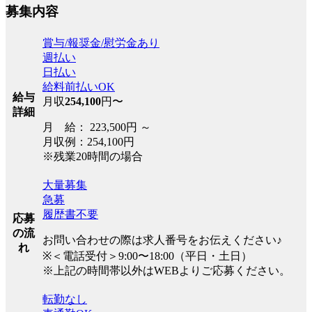
募集内容
賞与/報奨金/慰労金あり
週払い
日払い
給料前払いOK
給与
月収
254,100
円〜
詳細
月 給： 223,500円 ～
月収例：254,100円
※残業20時間の場合
大量募集
急募
履歴書不要
応募
の流
お問い合わせの際は求人番号をお伝えください♪
れ
※＜電話受付＞9:00〜18:00（平日・土日）
※上記の時間帯以外はWEBよりご応募ください。
転勤なし