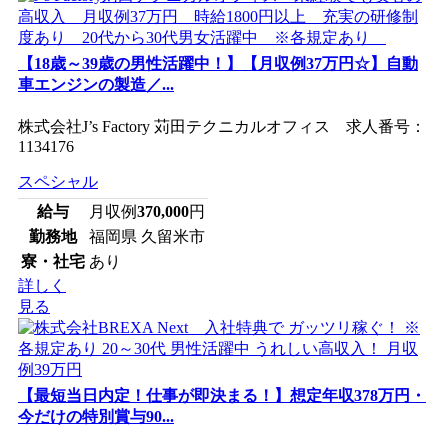
【18歳～39歳の男性活躍中！】【月収例37万円☆】自動
車エンジンの製造／...
株式会社J’s Factory 苅田テクニカルオフィス 求人番号：
1134176
スペシャル
給与
月収例
370,000
円
勤務地
福岡県 久留米市
寮・社宅
あり
詳しく
見る
【最短当日内定！仕事が即決まる！】想定年収378万円・
今だけの特別賞与90...