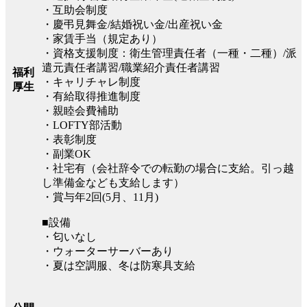
・互助会制度
・慶弔見舞金/結婚祝い金/出産祝い金
・家賃手当（規定あり）
・資格支援制度：衛生管理責任者（一種・二種）/派
遣元責任者講習/職業紹介責任者講習
福利
・キャリチャレ制度
厚生
・有給取得推進制度
・親睦会費補助
・LOFTY部活動
・表彰制度
・副業OK
・社宅有（会社辞令での転勤の場合に支給。引っ越
し準備金なども支給します）
・賞与年2回(5月、11月)
■設備
・匂いなし
・ウォーターサーバーあり
・夏は空調服、冬は防寒具支給