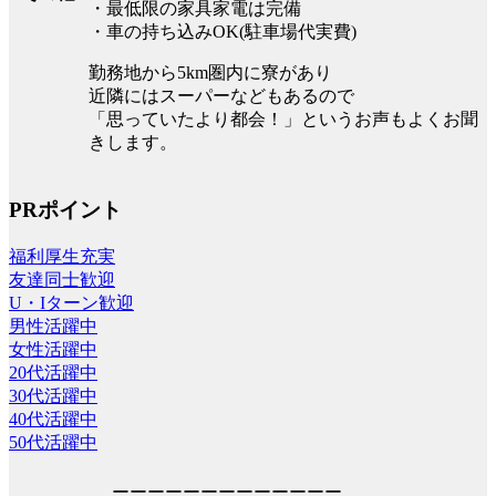
・最低限の家具家電は完備
・車の持ち込みOK(駐車場代実費)
勤務地から5km圏内に寮があり
近隣にはスーパーなどもあるので
「思っていたより都会！」というお声もよくお聞
きします。
PRポイント
福利厚生充実
友達同士歓迎
U・Iターン歓迎
男性活躍中
女性活躍中
20代活躍中
30代活躍中
40代活躍中
50代活躍中
ーーーーーーーーーーーーー