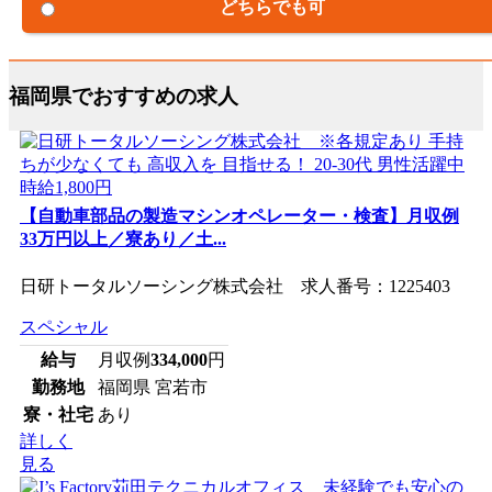
どちらでも可
福岡県でおすすめの求人
【自動車部品の製造マシンオペレーター・検査】月収例
33万円以上／寮あり／土...
日研トータルソーシング株式会社 求人番号：1225403
スペシャル
給与
月収例
334,000
円
勤務地
福岡県 宮若市
寮・社宅
あり
詳しく
見る