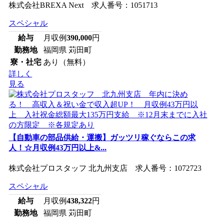
株式会社BREXA Next 求人番号：1051713
スペシャル
給与
月収例
390,000
円
勤務地
福岡県 苅田町
寮・社宅
あり（無料）
詳しく
見る
【自動車の部品供給・運搬】ガッツリ稼ぐならこの求
人！☆月収例43万円以上&...
株式会社プロスタッフ 北九州支店 求人番号：1072723
スペシャル
給与
月収例
438,322
円
勤務地
福岡県 苅田町