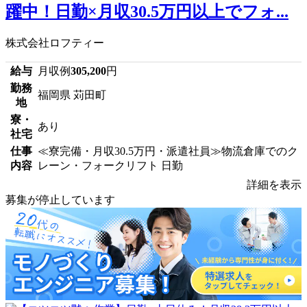
躍中！日勤×月収30.5万円以上でフォ...
株式会社ロフティー
給与
月収例
305,200
円
勤務
福岡県 苅田町
地
寮・
あり
社宅
仕事
≪寮完備・月収30.5万円・派遣社員≫物流倉庫でのク
内容
レーン・フォークリフト 日勤
詳細を表示
募集が停止しています