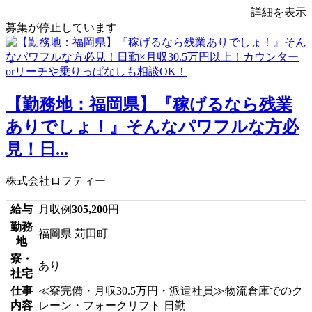
詳細を表示
募集が停止しています
【勤務地：福岡県】『稼げるなら残業
ありでしょ！』そんなパワフルな方必
見！日...
株式会社ロフティー
給与
月収例
305,200
円
勤務
福岡県 苅田町
地
寮・
あり
社宅
仕事
≪寮完備・月収30.5万円・派遣社員≫物流倉庫でのク
内容
レーン・フォークリフト 日勤