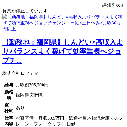
詳細を表示
募集が停止しています
【勤務地：福岡県】しんどい×高収入よ
りバランスよく稼げて効率重視へジョ
ブチ...
株式会社ロフティー
給与
月収例
305,200
円
勤務
福岡県 苅田町
地
寮・
あり
社宅
仕事
≪寮完備・月収30.5万円・派遣社員≫物流倉庫でのク
内容
レーン・フォークリフト 日勤