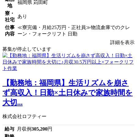
福岡県 苅田町
地
寮・
あり
社宅
仕事
≪寮完備・月給25万円・正社員≫物流倉庫でのクレ
内容
ーン・フォークリフト 日勤
詳細を表示
募集が停止しています
【勤務地：福岡県】生活リズムを崩さ
ず高収入！日勤×土日休みで家族時間を
大切...
株式会社ロフティー
給与
月収例
305,200
円
勤務