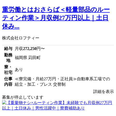
重労働とはおさらば＜軽量部品のルー
ティン作業＞月収例27万円以上｜土日
休み...
株式会社ロフティー
給与
月収
272,250
円〜
勤務
福岡県 苅田町
地
寮・
あり
社宅
仕事
≪寮完備・月給27万円・正社員≫自動車系工場での
内容
組立・加工・プレス 交替制
詳細を表示
募集が停止しています