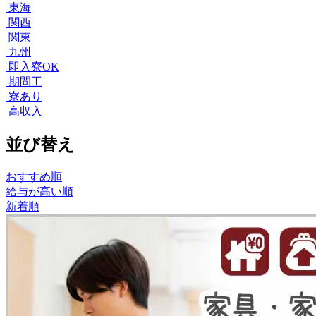
東海
関西
関東
九州
即入寮OK
期間工
寮あり
高収入
並び替え
おすすめ順
給与が高い順
新着順