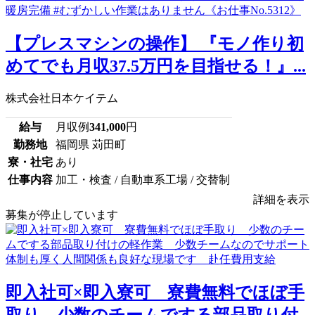
【プレスマシンの操作】 『モノ作り初
めてでも月収37.5万円を目指せる！』...
株式会社日本ケイテム
給与
月収例
341,000
円
勤務地
福岡県 苅田町
寮・社宅
あり
仕事内容
加工・検査 / 自動車系工場 / 交替制
詳細を表示
募集が停止しています
即入社可×即入寮可 寮費無料でほぼ手
取り 少数のチームでする部品取り付