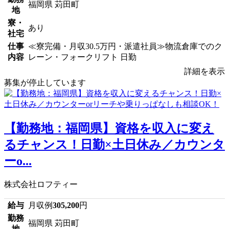
福岡県 苅田町
地
寮・
あり
社宅
仕事
≪寮完備・月収30.5万円・派遣社員≫物流倉庫でのク
内容
レーン・フォークリフト 日勤
詳細を表示
募集が停止しています
【勤務地：福岡県】資格を収入に変え
るチャンス！日勤×土日休み／カウンタ
ーo...
株式会社ロフティー
給与
月収例
305,200
円
勤務
福岡県 苅田町
地