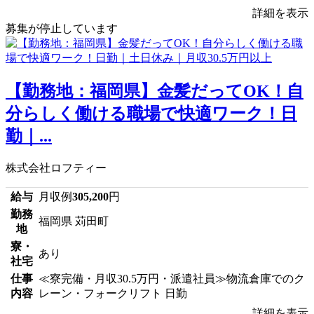
詳細を表示
募集が停止しています
【勤務地：福岡県】金髪だってOK！自
分らしく働ける職場で快適ワーク！日
勤｜...
株式会社ロフティー
給与
月収例
305,200
円
勤務
福岡県 苅田町
地
寮・
あり
社宅
仕事
≪寮完備・月収30.5万円・派遣社員≫物流倉庫でのク
内容
レーン・フォークリフト 日勤
詳細を表示