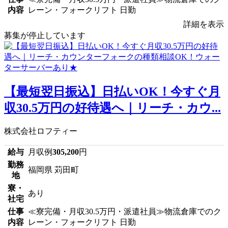
内容
レーン・フォークリフト 日勤
詳細を表示
募集が停止しています
【最短翌日振込】日払いOK！今すぐ月
収30.5万円の好待遇へ｜リーチ・カウ...
株式会社ロフティー
給与
月収例
305,200
円
勤務
福岡県 苅田町
地
寮・
あり
社宅
仕事
≪寮完備・月収30.5万円・派遣社員≫物流倉庫でのク
内容
レーン・フォークリフト 日勤