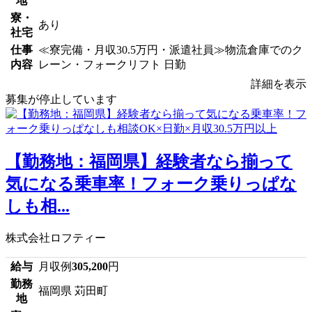
地
寮・
あり
社宅
仕事
≪寮完備・月収30.5万円・派遣社員≫物流倉庫でのク
内容
レーン・フォークリフト 日勤
詳細を表示
募集が停止しています
【勤務地：福岡県】経験者なら揃って
気になる乗車率！フォーク乗りっぱな
しも相...
株式会社ロフティー
給与
月収例
305,200
円
勤務
福岡県 苅田町
地