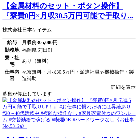
【金属材料のセット・ボタン操作】
『寮費0円×月収30.5万円可能で手取り...
株式会社日本ケイテム
給与
月収例
305,000
円
勤務地
福岡県 苅田町
寮・社
あり（無料）
宅
仕事内
≪寮無料・月収30.5万円・派遣社員≫機械操作・製
容
造補助
詳細を表示
募集が停止しています