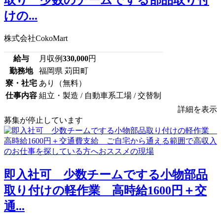
けの...
株式会社CokoMart
給与
月収例
330,000
円
勤務地
福岡県 苅田町
寮・社宅
あり（無料）
仕事内容
組立・製造 / 自動車系工場 / 交替制
詳細を表示
募集が停止しています
即入社可 少数チームでする小物部品
取り付けの軽作業 高時給1600円＋交
通...