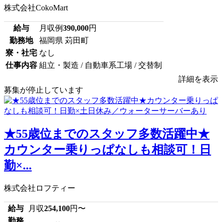
株式会社CokoMart
給与
月収例
390,000
円
勤務地
福岡県 苅田町
寮・社宅
なし
仕事内容
組立・製造 / 自動車系工場 / 交替制
詳細を表示
募集が停止しています
★55歳位までのスタッフ多数活躍中★
カウンター乗りっぱなしも相談可！日
勤×...
株式会社ロフティー
給与
月収
254,100
円〜
勤務