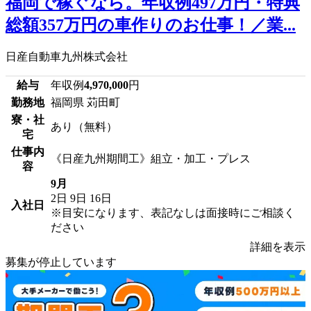
福岡で稼ぐなら。年収例497万円・特典
総額357万円の車作りのお仕事！／業...
日産自動車九州株式会社
給与
年収例
4,970,000
円
勤務地
福岡県 苅田町
寮・社
あり（無料）
宅
仕事内
《日産九州期間工》組立・加工・プレス
容
9月
2日
9日
16日
入社日
※目安になります、表記なしは面接時にご相談く
ださい
詳細を表示
募集が停止しています