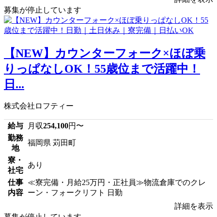
募集が停止しています
【NEW】カウンターフォーク×ほぼ乗
りっぱなしOK！55歳位まで活躍中！
日...
株式会社ロフティー
給与
月収
254,100
円〜
勤務
福岡県 苅田町
地
寮・
あり
社宅
仕事
≪寮完備・月給25万円・正社員≫物流倉庫でのクレ
内容
ーン・フォークリフト 日勤
詳細を表示
募集が停止しています