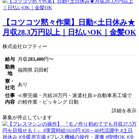
【コツコツ黙々作業】日勤×土日休み★
月収28.3万円以上｜日払いOK｜金髪OK
株式会社ロフティー
給与
月収
283,400
円〜
勤務
福岡県 苅田町
地
寮・
あり
社宅
仕事
≪寮完備・月給28万円・派遣社員≫自動車系工場で
内容
の軽作業・ピッキング 日勤
詳細を表示
募集が停止しています