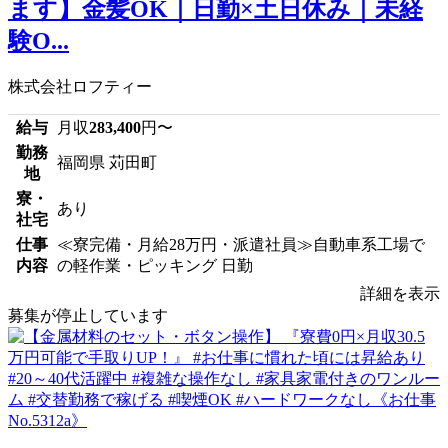
ます】金髪OK｜日勤×土日休み｜未経
験O...
株式会社ロフティー
給与
月収
283,400
円〜
勤務
福岡県 苅田町
地
寮・
あり
社宅
仕事
≪寮完備・月給28万円・派遣社員≫自動車系工場で
内容
の軽作業・ピッキング 日勤
詳細を表示
募集が停止しています