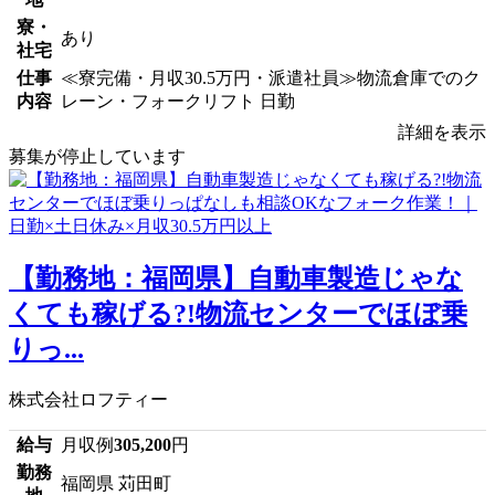
寮・
あり
社宅
仕事
≪寮完備・月収30.5万円・派遣社員≫物流倉庫でのク
内容
レーン・フォークリフト 日勤
詳細を表示
募集が停止しています
【勤務地：福岡県】自動車製造じゃな
くても稼げる?!物流センターでほぼ乗
りっ...
株式会社ロフティー
給与
月収例
305,200
円
勤務
福岡県 苅田町