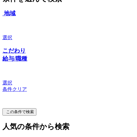
地域
選択
こだわり
給与/職種
選択
条件クリア
この条件で検索
人気の条件から検索