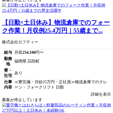
【日勤×土日休み】物流倉庫でのフォー
ク作業！月収例25.4万円｜55歳まで...
株式会社ロフティー
給与
月収
254,100
円〜
勤務
福岡県 苅田町
地
寮・
あり
社宅
仕事
≪寮完備・月給25万円・正社員≫物流倉庫でのクレ
内容
ーン・フォークリフト 日勤
詳細を表示
募集が停止しています