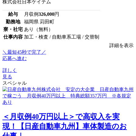
株式会社日本ケイテム
給与
月収例
326,000
円
勤務地
福岡県 苅田町
寮・社宅
あり（無料）
仕事内容
加工・検査 / 自動車系工場 / 交替制
詳細を表示
＼最短45秒で完了／
応募へ進む
詳しく
見る
スペシャル
＜月収例40万円以上＞で高収入を実
現！【日産自動車九州】車体製造のお
仕事｜...