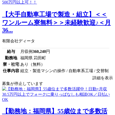
【大手自動車工場で製造・組立】＜＜
ワンルーム寮無料＞＞未経験歓迎♪＜月
36...
有限会社ディータ
給与
月収例
360,240
円
勤務地
福岡県 苅田町
寮・社宅
あり（無料）
仕事内容
組立・製造マシンの操作 / 自動車系工場 / 交替制
詳細を表示
募集が停止しています
【勤務地：福岡県】55歳位まで多数活