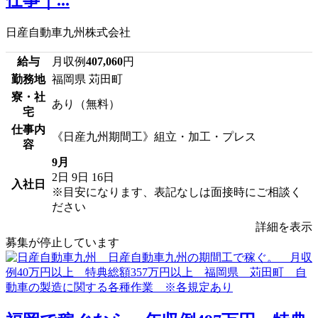
日産自動車九州株式会社
給与
月収例
407,060
円
勤務地
福岡県 苅田町
寮・社
あり（無料）
宅
仕事内
《日産九州期間工》組立・加工・プレス
容
9月
2日
9日
16日
入社日
※目安になります、表記なしは面接時にご相談く
ださい
詳細を表示
募集が停止しています