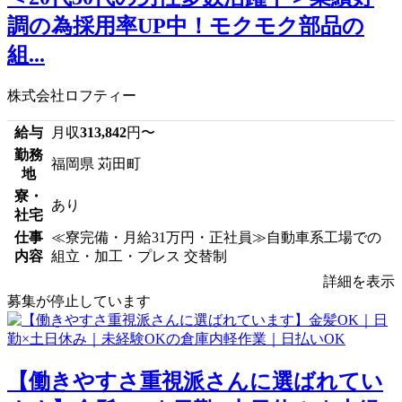
調の為採用率UP中！モクモク部品の
組...
株式会社ロフティー
給与
月収
313,842
円〜
勤務
福岡県 苅田町
地
寮・
あり
社宅
仕事
≪寮完備・月給31万円・正社員≫自動車系工場での
内容
組立・加工・プレス 交替制
詳細を表示
募集が停止しています
【働きやすさ重視派さんに選ばれてい