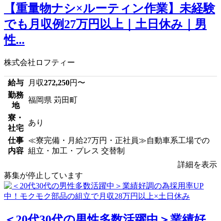
【重量物ナシ×ルーティン作業】未経験
でも月収例27万円以上｜土日休み｜男
性...
株式会社ロフティー
給与
月収
272,250
円〜
勤務
福岡県 苅田町
地
寮・
あり
社宅
仕事
≪寮完備・月給27万円・正社員≫自動車系工場での
内容
組立・加工・プレス 交替制
詳細を表示
募集が停止しています
＜20代30代の男性多数活躍中＞業績好