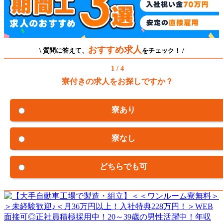
おすすめ求人
\ 質問に答えて、
をチェック！ /
1 / 4
寮付きの求人をお探しですか？
寮あり
寮なし
どちらでも可