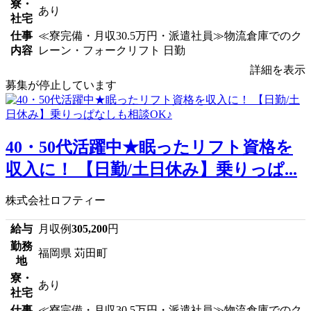
寮・
あり
社宅
仕事
≪寮完備・月収30.5万円・派遣社員≫物流倉庫でのク
内容
レーン・フォークリフト 日勤
詳細を表示
募集が停止しています
40・50代活躍中★眠ったリフト資格を
収入に！ 【日勤/土日休み】乗りっぱ...
株式会社ロフティー
給与
月収例
305,200
円
勤務
福岡県 苅田町
地
寮・
あり
社宅
仕事
≪寮完備・月収30.5万円・派遣社員≫物流倉庫でのク