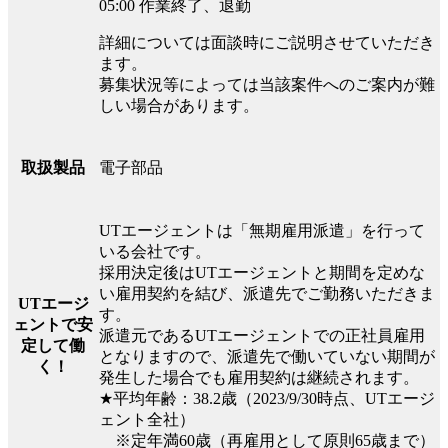
05:00 作業終了、退勤
詳細については面談時にご説明させていただき
ます。
募集状況等によっては当該案件へのご案内が難
しい場合があります。
電子部品
取扱製品
UTエージェントは「無期雇用派遣」を行って
いる会社です。
採用決定後はUTエージェントと期間を定めな
い雇用契約を結び、派遣先でご勤務いただきま
UTエージ
す。
ェントで安
派遣元であるUTエージェントでの正社員雇用
定して働
となりますので、派遣先で働いていない期間が
く！
発生した場合でも雇用契約は継続されます。
★平均年齢：38.2歳（2023/9/30時点、UTエージ
ェント全社）
※定年満60歳（再雇用として原則65歳まで）