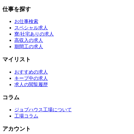
仕事を探す
お仕事検索
スペシャル求人
寮/社宅ありの求人
高収入の求人
期間工の求人
マイリスト
おすすめの求人
キープ中の求人
求人の閲覧履歴
コラム
ジョブハウス工場について
工場コラム
アカウント