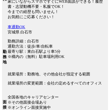
家にいながらスマホですぐにWEB面談ができる！履歴
書・志望動機不要・私服でOK！
今までの経歴も問いません！
お気軽にご応募ください！
車通勤OK
宮城県 白石市
勤務詳細：白石市
通勤方法：徒歩/車/自転車
最寄り駅：東白石駅より車5分
勤
※構内の（無料）駐車場利用OK
務
地
就業場所：勤務地、その他会社が指定する範囲
就業場所の変更範囲：会社の定めるすべてのオフィス
全国各地のキャリアセンター
面
※その他面接会場あり
接
※オンライン面接実施中