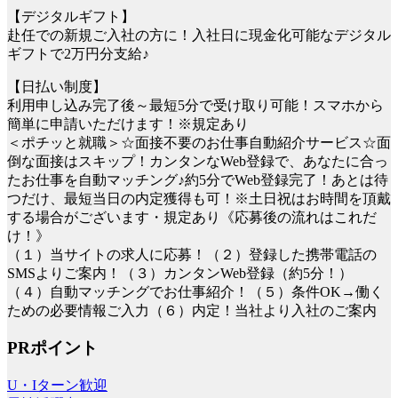
【デジタルギフト】
赴任での新規ご入社の方に！入社日に現金化可能なデジタル
ギフトで2万円分支給♪
【日払い制度】
利用申し込み完了後～最短5分で受け取り可能！スマホから
簡単に申請いただけます！※規定あり
＜ポチッと就職＞☆面接不要のお仕事自動紹介サービス☆面
倒な面接はスキップ！カンタンなWeb登録で、あなたに合っ
たお仕事を自動マッチング♪約5分でWeb登録完了！あとは待
つだけ、最短当日の内定獲得も可！※土日祝はお時間を頂戴
する場合がございます・規定あり《応募後の流れはこれだ
け！》
（１）当サイトの求人に応募！（２）登録した携帯電話の
SMSよりご案内！（３）カンタンWeb登録（約5分！）
（４）自動マッチングでお仕事紹介！（５）条件OK→働く
ための必要情報ご入力（６）内定！当社より入社のご案内
PRポイント
U・Iターン歓迎