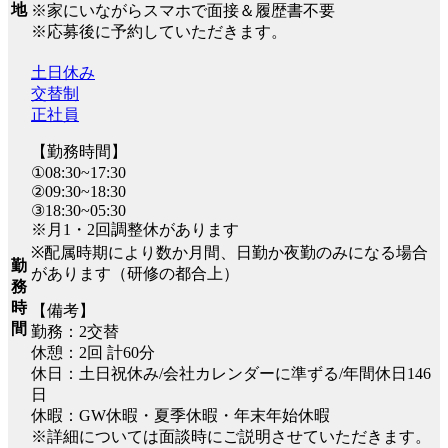
地
※家にいながらスマホで面接＆履歴書不要
※応募後に予約していただきます。
土日休み
交替制
正社員
【勤務時間】
①08:30~17:30
②09:30~18:30
③18:30~05:30
※月1・2回調整休があります
※配属時期により数か月間、日勤か夜勤のみになる場合
勤
があります（研修の都合上）
務
時
【備考】
間
勤務：2交替
休憩：2回 計60分
休日：土日祝休み/会社カレンダーに準ずる/年間休日146
日
休暇：GW休暇・夏季休暇・年末年始休暇
※詳細については面談時にご説明させていただきます。