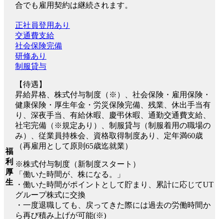
合でも雇用契約は継続されます。
正社員登用あり
交通費支給
社会保険完備
研修あり
制服貸与
【待遇】
昇給昇格、株式付与制度（※）、社会保険・雇用保険・
健康保険・厚生年金・労災保険完備、残業、休出手当有
り、深夜手当、有給休暇、慶弔休暇、通勤交通費支給、
社宅完備（※規定あり）、制服貸与（制服着用の職場の
み）、従業員持株会、資格取得制度あり、定年満60歳
（再雇用として原則65歳迄就業）
福
利
※株式付与制度（新制度スタート）
厚
「働いた時間が、株になる。」
生
・働いた時間がポイントとして貯まり、累計に応じてUT
グループ株式に交換
・一度退職しても、戻ってきた際には過去の労働時間か
ら再び積み上げが可能(※)