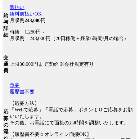
週払い
給料前払いOK
給
月収例
243,000
円
与
詳
時給：1,250円～
細
月収例：243,000円（20日稼働＋残業6時間/月の場合）
交
上限30,000円まで支給 ※会社規定有り
通
費
急募
履歴書不要
【応募方法】
「Webで応募」「電話で応募」ボタンよりご応募をお願
応
いいたします。
募
その後、お電話にて面接のお時間を調整いたします。
の
流
【履歴書不要☆オンライン面接OK】
れ