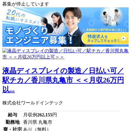
募集が停止しています
液晶ディスプレイの製造／日払い可／
駅チカ／香川県丸亀市 ＜＜月収26万円
以...
株式会社ワールドインテック
給与
月収例
262,155
円
勤務地
香川県 丸亀市
寮・社宅
あり（無料）