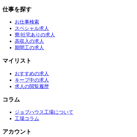
仕事を探す
お仕事検索
スペシャル求人
寮/社宅ありの求人
高収入の求人
期間工の求人
マイリスト
おすすめの求人
キープ中の求人
求人の閲覧履歴
コラム
ジョブハウス工場について
工場コラム
アカウント