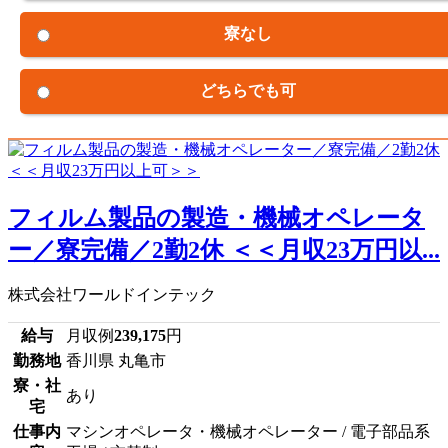
寮なし
どちらでも可
フィルム製品の製造・機械オペレータ
ー／寮完備／2勤2休 ＜＜月収23万円以...
株式会社ワールドインテック
給与
月収例
239,175
円
勤務地
香川県 丸亀市
寮・社
あり
宅
仕事内
マシンオペレータ・機械オペレーター / 電子部品系