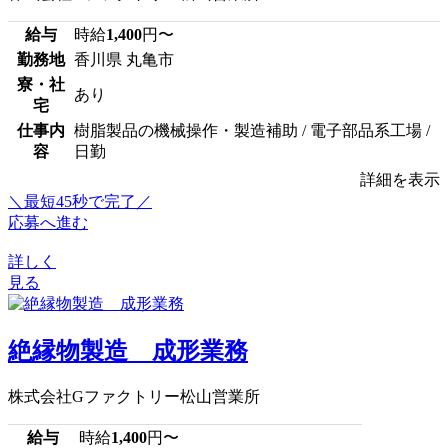
給与
時給
1,400
円〜
勤務地
香川県 丸亀市
寮・社
あり
宅
仕事内
樹脂製品の機械操作・製造補助 / 電子部品系工場 /
容
日勤
詳細を表示
＼最短45秒で完了／
応募へ進む
詳しく
見る
絶縁物製造 成形業務
株式会社Gファクトリー松山営業所
給与
時給
1,400
円〜