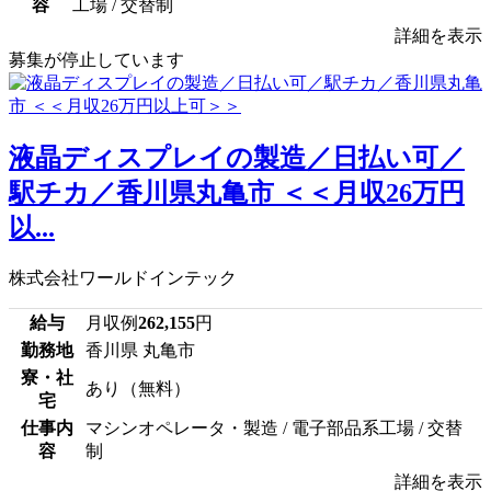
容
工場 / 交替制
詳細を表示
募集が停止しています
液晶ディスプレイの製造／日払い可／
駅チカ／香川県丸亀市 ＜＜月収26万円
以...
株式会社ワールドインテック
給与
月収例
262,155
円
勤務地
香川県 丸亀市
寮・社
あり（無料）
宅
仕事内
マシンオペレータ・製造 / 電子部品系工場 / 交替
容
制
詳細を表示