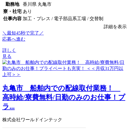
勤務地
香川県 丸亀市
寮・社宅
あり
仕事内容
加工・プレス / 電子部品系工場 / 交替制
詳細を表示
＼最短45秒で完了／
応募へ進む
詳しく
見る
丸亀市 船舶内での配線取付業務！
高時給/寮費無料/日勤のみのお仕事！プ
ラ...
株式会社ワールドインテック