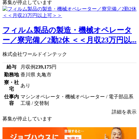
募集が停止しています
フィルム製品の製造・機械オペレータ
ー／寮完備／2勤2休 ＜＜月収23万円以...
株式会社ワールドインテック
給与
月収例
239,175
円
勤務地
香川県 丸亀市
寮・社
あり
宅
仕事内
マシンオペレータ・機械オペレーター / 電子部品系
容
工場 / 交替制
詳細を表示
募集が停止しています