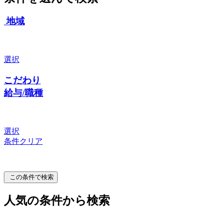
地域
選択
こだわり
給与/職種
選択
条件クリア
この条件で検索
人気の条件から検索