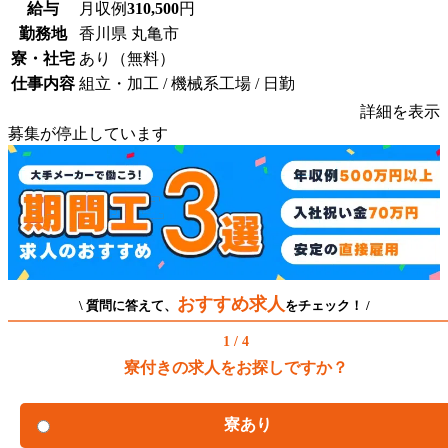
給与
月収例
310,500
円
勤務地
香川県 丸亀市
寮・社宅
あり（無料）
仕事内容
組立・加工 / 機械系工場 / 日勤
詳細を表示
募集が停止しています
おすすめ求人
\ 質問に答えて、
をチェック！ /
1 / 4
寮付きの求人をお探しですか？
寮あり