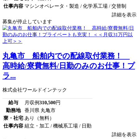
仕事内容
マシンオペレータ・製造 / 化学系工場 / 交替制
詳細を表示
募集が停止しています
丸亀市 船舶内での配線取付業務！
高時給/寮費無料/日勤のみのお仕事！プ
ラ...
株式会社ワールドインテック
給与
月収例
310,500
円
勤務地
香川県 丸亀市
寮・社宅
あり（無料）
仕事内容
組立・加工 / 機械系工場 / 日勤
詳細を表示