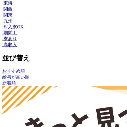
東海
関西
関東
九州
即入寮OK
期間工
寮あり
高収入
並び替え
おすすめ順
給与が高い順
新着順