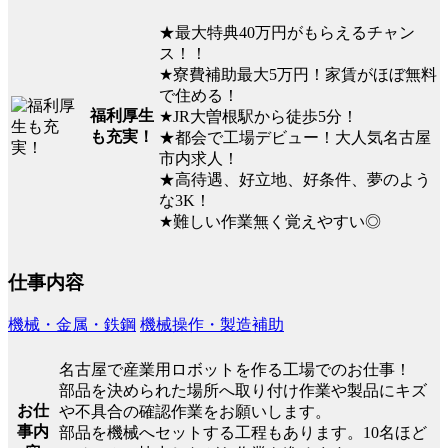
★最大特典40万円がもらえるチャン
ス！！
★寮費補助最大5万円！家賃がほぼ無料
で住める！
福利厚生
★JR大曽根駅から徒歩5分！
も充実！
★都会で工場デビュー！大人気名古屋
市内求人！
★高待遇、好立地、好条件、夢のよう
な3K！
★難しい作業無く覚えやすい◎
仕事内容
機械・金属・鉄鋼
機械操作・製造補助
名古屋で産業用ロボットを作る工場でのお仕事！
部品を決められた場所へ取り付け作業や製品にキズ
お仕
や不具合の確認作業をお願いします。
事内
部品を機械へセットする工程もあります。10名ほど