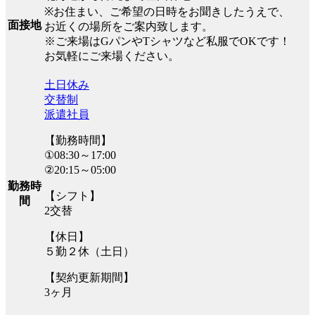
※お住まい、ご希望の日時をお聞きしたうえで、
面接地
お近くの場所をご案内致します。
※ご来場はGパンやTシャツなど私服でOKです！
お気軽にご来場ください。
土日休み
交替制
派遣社員
【勤務時間】
①08:30～17:00
②20:15～05:00
勤務時
【シフト】
間
2交替
【休日】
５勤２休（土日）
【契約更新期間】
3ヶ月