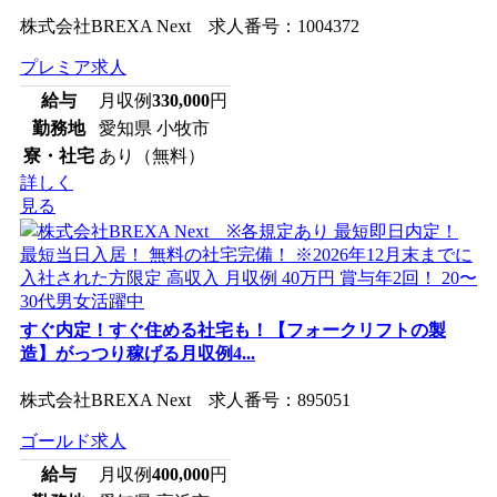
株式会社BREXA Next 求人番号：1004372
プレミア求人
給与
月収例
330,000
円
勤務地
愛知県 小牧市
寮・社宅
あり（無料）
詳しく
見る
すぐ内定！すぐ住める社宅も！【フォークリフトの製
造】がっつり稼げる月収例4...
株式会社BREXA Next 求人番号：895051
ゴールド求人
給与
月収例
400,000
円