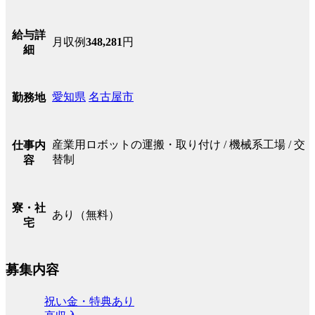
給与詳
月収例
348,281
円
細
愛知県
名古屋市
勤務地
産業用ロボットの運搬・取り付け / 機械系工場 / 交
仕事内
替制
容
寮・社
あり（無料）
宅
募集内容
祝い金・特典あり