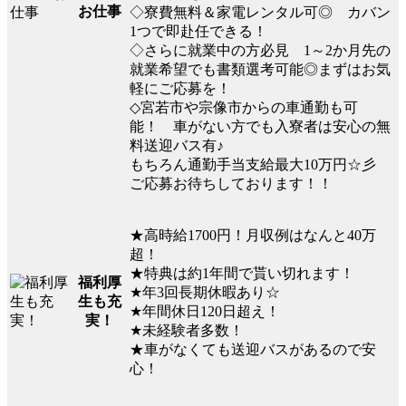
お仕事
◇寮費無料＆家電レンタル可◎ カバン
1つで即赴任できる！
◇さらに就業中の方必見 1～2か月先の
就業希望でも書類選考可能◎まずはお気
軽にご応募を！
◇宮若市や宗像市からの車通勤も可
能！ 車がない方でも入寮者は安心の無
料送迎バス有♪
もちろん通勤手当支給最大10万円☆彡
ご応募お待ちしております！！
★高時給1700円！月収例はなんと40万
超！
★特典は約1年間で貰い切れます！
福利厚
★年3回長期休暇あり☆
生も充
★年間休日120日超え！
実！
★未経験者多数！
★車がなくても送迎バスがあるので安
心！