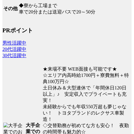
◆寮から工場まで
その他
車で20分または送迎バスで20～50分
PRポイント
男性活躍中
20代活躍中
30代活躍中
★来場不要 WEB面接も可能です★
☆エリア内高時給1700円＋寮費無料＋特
典100万円☆
土日休み＆大型連休で「年間休日120日
以上」♪ 安定収入でプライベートも充
実！
未経験からでも年収550万超も夢じゃな
い！ トヨタブランドのレクサス車製
造！
大手企
◇交替勤務が初めてな方も安心！ 夜勤
業での
の時間帯も魅力的☆