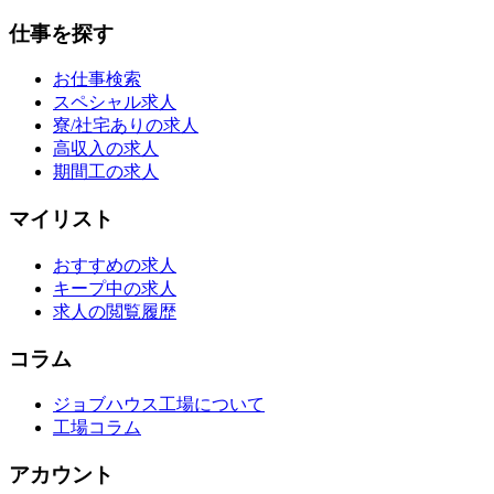
仕事を探す
お仕事検索
スペシャル求人
寮/社宅ありの求人
高収入の求人
期間工の求人
マイリスト
おすすめの求人
キープ中の求人
求人の閲覧履歴
コラム
ジョブハウス工場について
工場コラム
アカウント