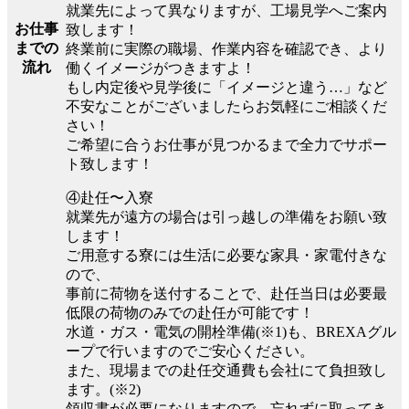
就業先によって異なりますが、工場見学へご案内
お仕事
致します！
までの
終業前に実際の職場、作業内容を確認でき、より
流れ
働くイメージがつきますよ！
もし内定後や見学後に「イメージと違う…」など
不安なことがございましたらお気軽にご相談くだ
さい！
ご希望に合うお仕事が見つかるまで全力でサポー
ト致します！
④赴任〜入寮
就業先が遠方の場合は引っ越しの準備をお願い致
します！
ご用意する寮には生活に必要な家具・家電付きな
ので、
事前に荷物を送付することで、赴任当日は必要最
低限の荷物のみでの赴任が可能です！
水道・ガス・電気の開栓準備(※1)も、BREXAグル
ープで行いますのでご安心ください。
また、現場までの赴任交通費も会社にて負担致し
ます。(※2)
領収書が必要になりますので、忘れずに取ってき