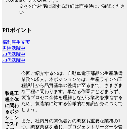
めた方が対象です。
※その他社宅に関する詳細は面接時にご確認くださ
い
PRポイント
福利厚生充実
男性活躍中
20代活躍中
30代活躍中
今回ご紹介するのは、自動車電子部品の生産準備
業務の求人。本ポジションでは、生産ラインの工
程設計から品質基準の整備に至るまで、さまざま
な工程に関わります。単なる作業にとどまらず、
製造工
製造プロセス全体を理解しながら業務を推進する
程全体
ため、製造業に対する俯瞰的な知識が身につくで
に関わ
しょう。
るポジ
ション
また、社内外の関係者との調整も重要な業務の1
でスキ
つ。調整業務を通じ、プロジェクトリーダーや管