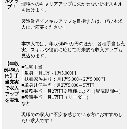
ルアッ
理職へのキャリアアップに欠かせない折衝スキル
プ！
も磨けます。
製造業界でスキルアップを目指す方は、ぜひ本求
人にご応募ください！
本求人では、年収例450万円のほか、各種手当も充
実。スキルや役割に応じて将来的な収入アップも
見込めます。
【年収
■住宅手当
例450万
│単身：月1万～1万5,000円
円】手
│扶養家族あり：月1万5,000～2万5,000円
当充実
■単身赴任手当：月2万5,000～5万円
で収入
■業務手当：月2万円※職種による（配属期間中）
アップ
■役職手当：月1万円（リーダー）
を実現
など
現職での収入に不安を感じている方におすすめし
たい求人です！