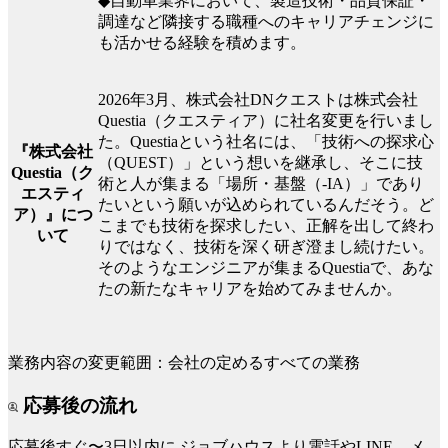
◆自動車業界において、製造技術・品質保証・
調達など隣接する職種へのキャリアチェンジに
も活かせる経験を積めます。
2026年3月、株式会社DNクエストは株式会社
Questia（クエスティア）に社名変更を行いまし
た。Questiaという社名には、「技術への探求心
『株式会社
（QUEST）」という想いを継承し、そこに技
Questia（ク
術と人が集まる「場所・基盤（-IA）」であり
エスティ
たいという願いが込められているんだそう。ど
ア）』につ
こまでも技術を探求したい、正解を出して終わ
いて
りではなく、技術を深く研ぎ澄まし続けたい。
そのようなエンジニアが集まるQuestiaで、あな
たの新たなキャリアを始めてみませんか。
業務内容の変更範囲：会社の定めるすべての業務
応募後の流れ
応募後すぐ〜3日以内に
ジョブハウスより電話やLINE、メ