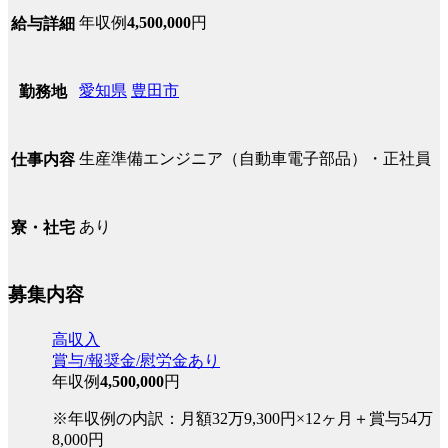
年収例
4,500,000
円
給与詳細
愛知県
豊田市
勤務地
生産準備エンジニア（自動車電子部品）・正社員
仕事内容
あり
寮・社宅
募集内容
高収入
賞与/報奨金/慰労金あり
年収例
4,500,000
円
※年収例の内訳：月額32万9,300円×12ヶ月＋賞与54万
8,000円