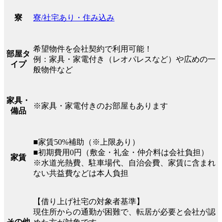
寮/社宅あり・住み込み
寮
希望物件を会社契約で利用可能！
部屋タ
例：家具・家電付き（レオパレスなど）や広めの一
イプ
般物件など
家具・
※家具・家電付きのお部屋もあります
備品
■家賃50%補助（※上限あり）
■初期費用0円（敷金・礼金・仲介料は会社負担）
家賃
※水道光熱費、駐車場代、自治会費、家賃に含まれ
ない共益費などは本人負担
【借り上げ社宅の対象者基準】
現住所からの通勤が困難で、転居が必要と会社が認
その他