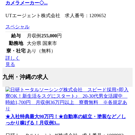
カメラメーカー◇...
UTエージェント株式会社 求人番号：1209652
スペシャル
給与
月収例
255,000
円
勤務地
大分県 国東市
寮・社宅
あり（無料）
詳しく
見る
九州・沖縄の求人
★入社特典最大90万円！★自動車の組立・塗装など／し
っかり稼げる！月収例3...