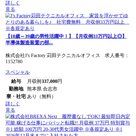
詳しく
見る
【18歳～39歳の男性活躍中！】【月収例33万円以上◎】
半導体製造装置の部...
株式会社J’s Factory 苅田テクニカルオフィス 求人番号：
1152780
スペシャル
給与
月収例
337,000
円
勤務地
熊本県 合志市
寮・社宅
あり（無料）
詳しく
見る