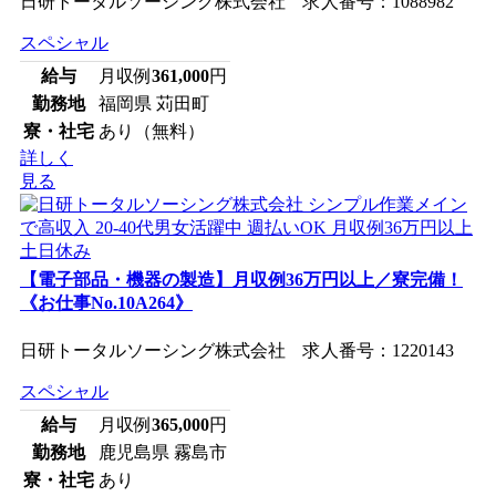
日研トータルソーシング株式会社 求人番号：1088982
スペシャル
給与
月収例
361,000
円
勤務地
福岡県 苅田町
寮・社宅
あり（無料）
詳しく
見る
【電子部品・機器の製造】月収例36万円以上／寮完備！
《お仕事No.10A264》
日研トータルソーシング株式会社 求人番号：1220143
スペシャル
給与
月収例
365,000
円
勤務地
鹿児島県 霧島市
寮・社宅
あり