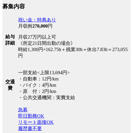
募集内容
祝い金・特典あり
月収例
270,000
円
給与
月収27万円以上可
詳細
《所定21日間出勤の場合》
時給1,300円×162.75h＋残業30h＋休出7.83h＝273,055
円
一部支給<上限13,694円>
・自動車：12円/km
交通
・バイク：4円/km
費
・原 付：2円/km
・公共交通機関：実費支給
急募
即日勤務OK
リモート面接OK
履歴書不要