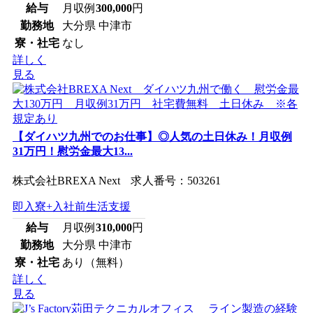
給与
月収例
300,000
円
勤務地
大分県 中津市
寮・社宅
なし
詳しく
見る
【ダイハツ九州でのお仕事】◎人気の土日休み！月収例
31万円！慰労金最大13...
株式会社BREXA Next 求人番号：503261
即入寮+入社前生活支援
給与
月収例
310,000
円
勤務地
大分県 中津市
寮・社宅
あり（無料）
詳しく
見る