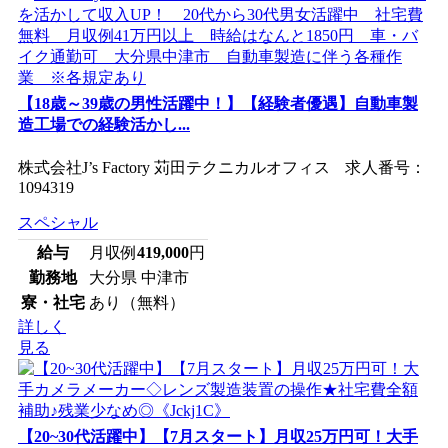
【18歳～39歳の男性活躍中！】【経験者優遇】自動車製
造工場での経験活かし...
株式会社J’s Factory 苅田テクニカルオフィス 求人番号：
1094319
スペシャル
給与
月収例
419,000
円
勤務地
大分県 中津市
寮・社宅
あり（無料）
詳しく
見る
【20~30代活躍中】【7月スタート】月収25万円可！大手