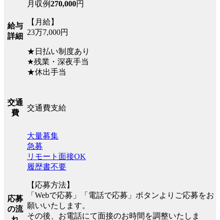
月収例
270,000
円
【月給】
給与
23万7,000円
詳細
★日払い制度あり
★残業・深夜手当
★休出手当
交通
交通費支給
費
大量募集
急募
リモート面接OK
履歴書不要
【応募方法】
「Webで応募」「電話で応募」ボタンよりご応募をお
応募
願いいたします。
の流
その後、お電話にて面接のお時間を調整いたしま
れ