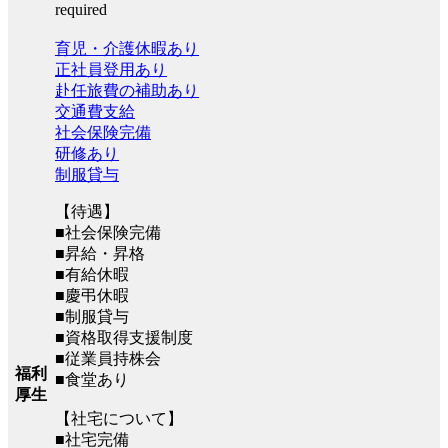
required
育児・介護休暇あり
正社員登用あり
赴任旅費の補助あり
交通費支給
社会保険完備
研修あり
制服貸与
【待遇】
■社会保険完備
■昇給・昇格
■有給休暇
■慶弔休暇
■制服貸与
■資格取得支援制度
■従業員持株会
福利
■食堂あり
厚生
【社宅について】
■社宅完備