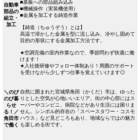
■基板への部品組み込み
自動車
■機械操作（実装機使用）
部品の
■金属を加工する鋳造作業
組立・
加工
【鋳造（ちゅうぞう）とは】
高温で溶かした金属を型に流し込み、冷やし固めて
目的の形状にする金属加工方法です。
★空調完備の室内作業なので、季節問わず快適に働
けます！
★入社後研修やフォロー体制あり！周囲のサポート
を受けながら少しずつ仕事を覚えていけます◎
自然に囲まれた宮城県角田（かくだ）市は、ゆった
＼のび
りとした空気が心地いいエリア。街の中心部にはス
のび暮
ーパーやコンビニ、病院などがあり生活には困りま
らせ
せん。シンボル的存在の「スペースタワー・コスモ
る！／
ハウス」など見どころもあり、地域ならではの魅力
角田市
も楽しめる街です。
で働く