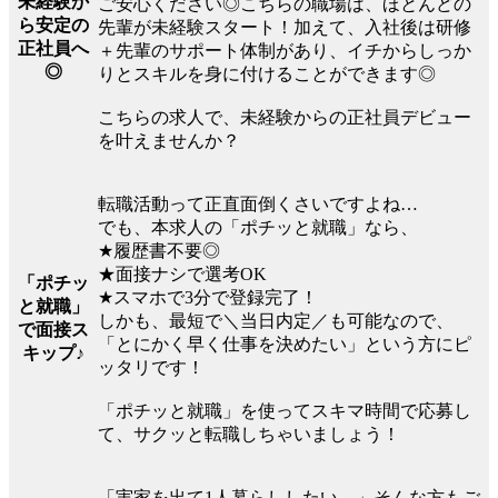
未経験か
ご安心ください◎こちらの職場は、ほとんどの
ら安定の
先輩が未経験スタート！加えて、入社後は研修
正社員へ
＋先輩のサポート体制があり、イチからしっか
◎
りとスキルを身に付けることができます◎
こちらの求人で、未経験からの正社員デビュー
を叶えませんか？
転職活動って正直面倒くさいですよね…
でも、本求人の「ポチッと就職」なら、
★履歴書不要◎
★面接ナシで選考OK
「ポチッ
★スマホで3分で登録完了！
と就職」
しかも、最短で＼当日内定／も可能なので、
で面接ス
「とにかく早く仕事を決めたい」という方にピ
キップ♪
ッタリです！
「ポチッと就職」を使ってスキマ時間で応募し
て、サクッと転職しちゃいましょう！
「実家を出て1人暮らししたい…」そんな方もご