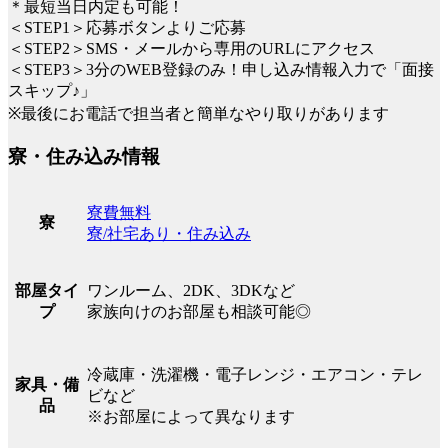
＊最短当日内定も可能！
＜STEP1＞応募ボタンよりご応募
＜STEP2＞SMS・メールから専用のURLにアクセス
＜STEP3＞3分のWEB登録のみ！申し込み情報入力で「面接
スキップ♪」
※最後にお電話で担当者と簡単なやり取りがあります
寮・住み込み情報
寮費無料
寮
寮/社宅あり・住み込み
ワンルーム、2DK、3DKなど
部屋タイ
家族向けのお部屋も相談可能◎
プ
冷蔵庫・洗濯機・電子レンジ・エアコン・テレ
家具・備
ビなど
品
※お部屋によって異なります