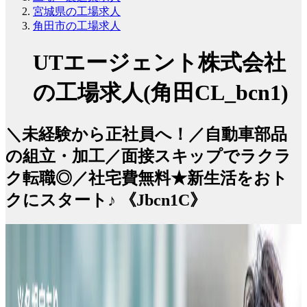
宮城県の工場求人
角田市の工場求人
UTエージェント株式会社
の工場求人(角田CL_bcn1)
＼未経験から正社員へ！／自動車部品
の組立・加工／面接スキップでラクラ
ク転職◎／社宅費無料★新生活をおト
クにスタート♪ 《Jbcn1C》