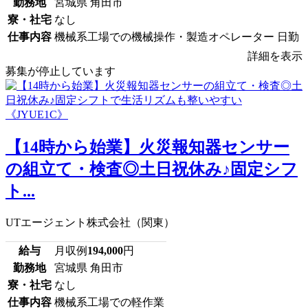
勤務地
宮城県 角田市
寮・社宅
なし
仕事内容
機械系工場での機械操作・製造オペレーター 日勤
詳細を表示
募集が停止しています
【14時から始業】火災報知器センサー
の組立て・検査◎土日祝休み♪固定シフ
ト...
UTエージェント株式会社（関東）
給与
月収例
194,000
円
勤務地
宮城県 角田市
寮・社宅
なし
仕事内容
機械系工場での軽作業