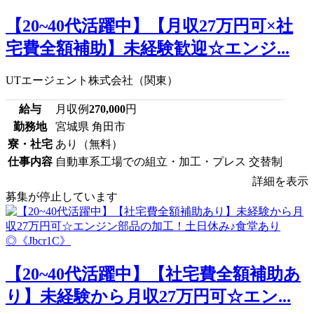
【20~40代活躍中】【月収27万円可×社
宅費全額補助】未経験歓迎☆エンジ...
UTエージェント株式会社（関東）
給与
月収例
270,000
円
勤務地
宮城県 角田市
寮・社宅
あり（無料）
仕事内容
自動車系工場での組立・加工・プレス 交替制
詳細を表示
募集が停止しています
【20~40代活躍中】【社宅費全額補助あ
り】未経験から月収27万円可☆エン...