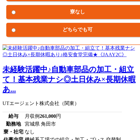
寮なし
どちらでも可
未経験活躍中♪自動車部品の加工・組立
て！基本残業ナシ◎土日休み×長期休暇
あ...
UTエージェント株式会社（関東）
給与
月収例
261,000
円
勤務地
宮城県 角田市
寮・社宅
なし
仕事内容
機械系工場での組立・加工・プレス 交替制