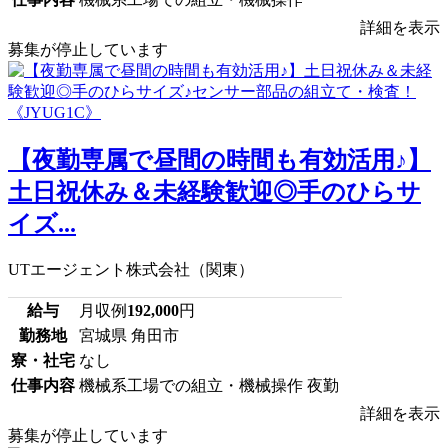
詳細を表示
募集が停止しています
【夜勤専属で昼間の時間も有効活用♪】
土日祝休み＆未経験歓迎◎手のひらサ
イズ...
UTエージェント株式会社（関東）
給与
月収例
192,000
円
勤務地
宮城県 角田市
寮・社宅
なし
仕事内容
機械系工場での組立・機械操作 夜勤
詳細を表示
募集が停止しています