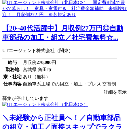
【20~40代活躍中】月収例27万円◎自動
車部品の加工・組立／社宅費無料☆...
UTエージェント株式会社（関東）
給与
月収例
270,000
円
勤務地
宮城県 角田市
寮・社宅
あり（無料）
仕事内容
自動車系工場での組立・加工・プレス 交替制
詳細を表示
募集が停止しています
＼未経験から正社員へ！／自動車部品
の組立・加工／面接スキップでラクラ