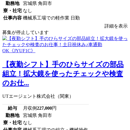
勤務地
宮城県 角田市
寮・社宅
なし
仕事内容
機械系工場での軽作業 日勤
詳細を表示
募集が停止しています
【夜勤シフト】手のひらサイズの部品
組立！拡大鏡を使ったチェックや検査
のお仕...
UTエージェント株式会社（関東）
給与
月収例
227,000
円
勤務地
宮城県 角田市
寮・社宅
なし
仕事内容
機械系工場での組立・機械操作