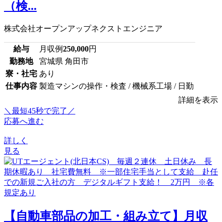
（検...
株式会社オープンアップネクストエンジニア
給与
月収例
250,000
円
勤務地
宮城県 角田市
寮・社宅
あり
仕事内容
製造マシンの操作・検査 / 機械系工場 / 日勤
詳細を表示
＼最短45秒で完了／
応募へ進む
詳しく
見る
【自動車部品の加工・組み立て】月収