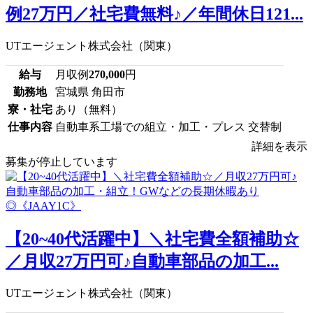
例27万円／社宅費無料♪／年間休日121...
UTエージェント株式会社（関東）
給与
月収例
270,000
円
勤務地
宮城県 角田市
寮・社宅
あり（無料）
仕事内容
自動車系工場での組立・加工・プレス 交替制
詳細を表示
募集が停止しています
【20~40代活躍中】＼社宅費全額補助☆
／月収27万円可♪自動車部品の加工...
UTエージェント株式会社（関東）