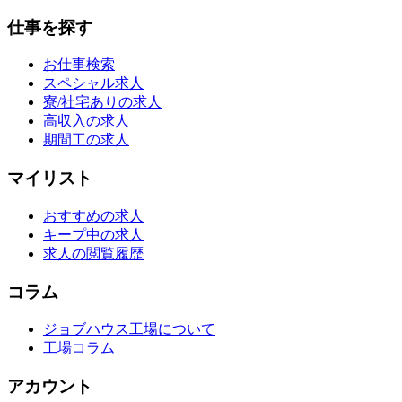
仕事を探す
お仕事検索
スペシャル求人
寮/社宅ありの求人
高収入の求人
期間工の求人
マイリスト
おすすめの求人
キープ中の求人
求人の閲覧履歴
コラム
ジョブハウス工場について
工場コラム
アカウント