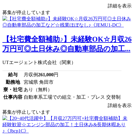
詳細を表示
募集が停止しています
【社宅費全額補助♪】未経験OK☆月収26
万円可◎土日休み◎自動車部品の加工...
UTエージェント株式会社（関東）
給与
月収例
261,000
円
勤務地
宮城県 角田市
寮・社宅
あり（無料）
仕事内容
自動車系工場での組立・加工・プレス 交替制
詳細を表示
募集が停止しています