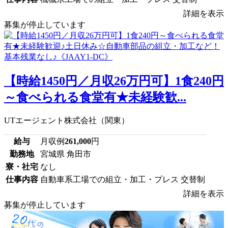
詳細を表示
募集が停止しています
【時給1450円／月収26万円可】1食240円
～食べられる食堂有★未経験歓...
UTエージェント株式会社（関東）
給与
月収例
261,000
円
勤務地
宮城県 角田市
寮・社宅
なし
仕事内容
自動車系工場での組立・加工・プレス 交替制
詳細を表示
募集が停止しています