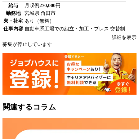
給与
月収例
270,000
円
勤務地
宮城県 角田市
寮・社宅
あり（無料）
仕事内容
自動車系工場での組立・加工・プレス 交替制
詳細を表示
募集が停止しています
関連するコラム