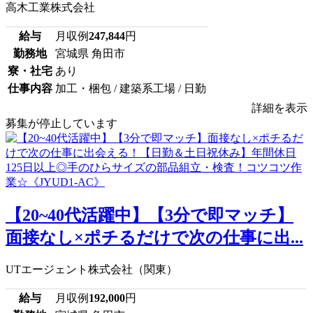
高木工業株式会社
給与
月収例
247,844
円
勤務地
宮城県 角田市
寮・社宅
あり
仕事内容
加工・梱包 / 建築系工場 / 日勤
詳細を表示
募集が停止しています
【20~40代活躍中】【3分で即マッチ】
面接なし×ポチるだけで次の仕事に出...
UTエージェント株式会社（関東）
給与
月収例
192,000
円