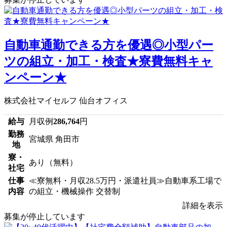
自動車通勤できる方を優遇◎小型パー
ツの組立・加工・検査★寮費無料キャ
ンペーン★
株式会社マイセルフ 仙台オフィス
給与
月収例
286,764
円
勤務
宮城県 角田市
地
寮・
あり（無料）
社宅
仕事
≪寮無料・月収28.5万円・派遣社員≫自動車系工場で
内容
の組立・機械操作 交替制
詳細を表示
募集が停止しています