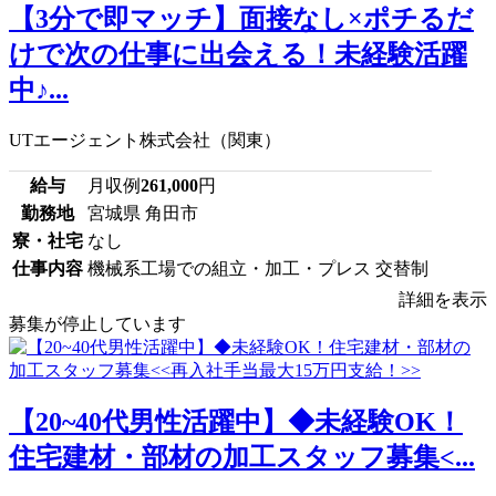
【3分で即マッチ】面接なし×ポチるだ
けで次の仕事に出会える！未経験活躍
中♪...
UTエージェント株式会社（関東）
給与
月収例
261,000
円
勤務地
宮城県 角田市
寮・社宅
なし
仕事内容
機械系工場での組立・加工・プレス 交替制
詳細を表示
募集が停止しています
【20~40代男性活躍中】◆未経験OK！
住宅建材・部材の加工スタッフ募集<...