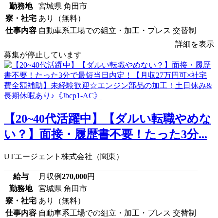
勤務地
宮城県 角田市
寮・社宅
あり（無料）
仕事内容
自動車系工場での組立・加工・プレス 交替制
詳細を表示
募集が停止しています
【20~40代活躍中】【ダルい転職やめな
い？】面接・履歴書不要！たった3分...
UTエージェント株式会社（関東）
給与
月収例
270,000
円
勤務地
宮城県 角田市
寮・社宅
あり（無料）
仕事内容
自動車系工場での組立・加工・プレス 交替制