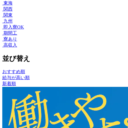
東海
関西
関東
九州
即入寮OK
期間工
寮あり
高収入
並び替え
おすすめ順
給与が高い順
新着順