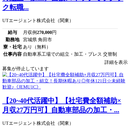
ク転職...
UTエージェント株式会社（関東）
給与
月収例
270,000
円
勤務地
宮城県 角田市
寮・社宅
あり（無料）
仕事内容
自動車系工場での組立・加工・プレス 交替制
詳細を表示
募集が停止しています
【20~40代活躍中】【社宅費全額補助×
月収27万円可】自動車部品の加工・...
UTエージェント株式会社（関東）