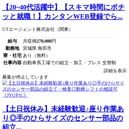
【20~40代活躍中】【スキマ時間にポチ
ッと就職！】カンタンWEB登録でら...
UTエージェント株式会社（関東）
給与
月収例
270,000
円
勤務地
宮城県 角田市
寮・社宅
あり（無料）
仕事内容
自動車系工場での組立・加工・プレス 交替制
詳細を表示
募集が停止しています
【土日祝休み】未経験歓迎♪座り作業あ
り◎手のひらサイズのセンサー部品の
組立...