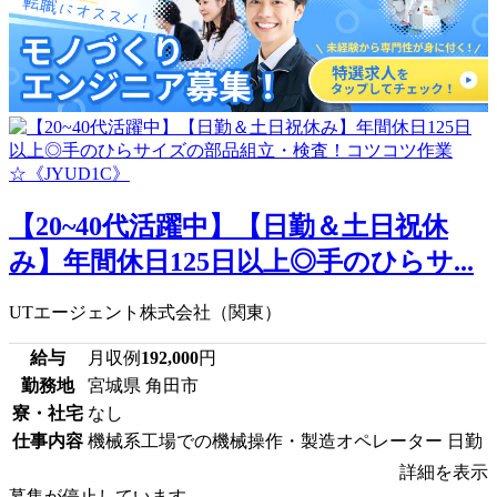
【20~40代活躍中】【日勤＆土日祝休
み】年間休日125日以上◎手のひらサ...
UTエージェント株式会社（関東）
給与
月収例
192,000
円
勤務地
宮城県 角田市
寮・社宅
なし
仕事内容
機械系工場での機械操作・製造オペレーター 日勤
詳細を表示
募集が停止しています