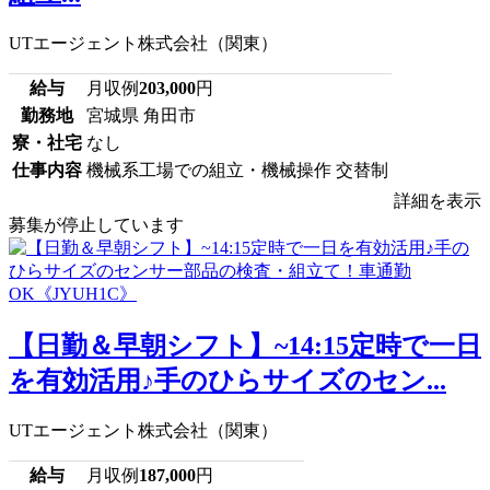
UTエージェント株式会社（関東）
給与
月収例
203,000
円
勤務地
宮城県 角田市
寮・社宅
なし
仕事内容
機械系工場での組立・機械操作 交替制
詳細を表示
募集が停止しています
【日勤＆早朝シフト】~14:15定時で一日
を有効活用♪手のひらサイズのセン...
UTエージェント株式会社（関東）
給与
月収例
187,000
円