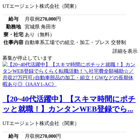
UTエージェント株式会社（関東）
給与
月収例
270,000
円
勤務地
宮城県 角田市
寮・社宅
あり（無料）
仕事内容
自動車系工場での組立・加工・プレス 交替制
詳細を表示
募集が停止しています
【20~40代活躍中】【スキマ時間にポチ
ッと就職！】カンタンWEB登録でら...
UTエージェント株式会社（関東）
給与
月収例
270,000
円