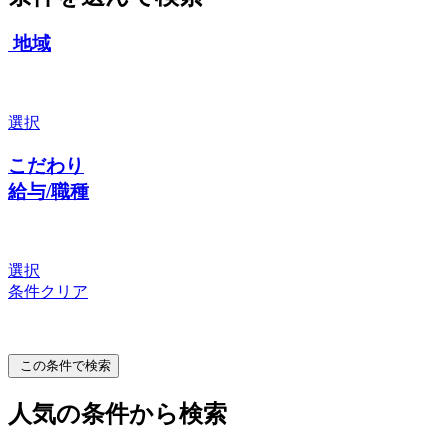
地域
選択
こだわり
給与/職種
選択
条件クリア
この条件で検索
人気の条件から検索