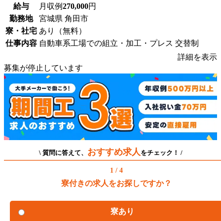
給与
月収例
270,000
円
勤務地
宮城県 角田市
寮・社宅
あり（無料）
仕事内容
自動車系工場での組立・加工・プレス 交替制
詳細を表示
募集が停止しています
おすすめ求人
\ 質問に答えて、
をチェック！ /
1 / 4
寮付きの求人をお探しですか？
寮あり