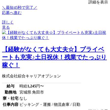
詳細を表示
＼最短45秒で完了／
応募へ進む
詳しく
見る
【経験がなくても大丈夫☆】プライベ
ートも充実♪土日祝休！残業でたっぷり
稼ぐ！
株式会社綜合キャリアオプション
給与
時給
1,245
円〜
勤務地
宮城県 角田市
寮・社宅
なし
仕事内容
ピッキング・運搬 / 物流倉庫 / 日勤