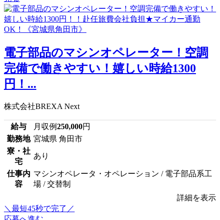
電子部品のマシンオペレーター！空調
完備で働きやすい！嬉しい時給1300
円！...
株式会社BREXA Next
給与
月収例
250,000
円
勤務地
宮城県 角田市
寮・社
あり
宅
仕事内
マシンオペレータ・オペレーション / 電子部品系工
容
場 / 交替制
詳細を表示
＼最短45秒で完了／
応募へ進む