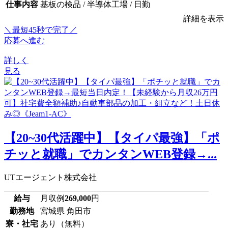
仕事内容
基板の検品 / 半導体工場 / 日勤
詳細を表示
＼最短45秒で完了／
応募へ進む
詳しく
見る
【20~30代活躍中】【タイパ最強】「ポ
チッと就職」でカンタンWEB登録→...
UTエージェント株式会社
給与
月収例
269,000
円
勤務地
宮城県 角田市
寮・社宅
あり（無料）