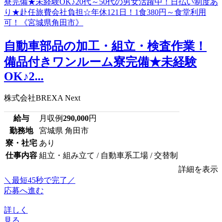
自動車部品の加工・組立・検査作業！
備品付きワンルーム寮完備★未経験
OK♪2...
株式会社BREXA Next
給与
月収例
290,000
円
勤務地
宮城県 角田市
寮・社宅
あり
仕事内容
組立・組み立て / 自動車系工場 / 交替制
詳細を表示
＼最短45秒で完了／
応募へ進む
詳しく
見る