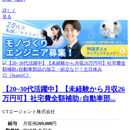
詳しく
見る
【20~30代活躍中】【未経験から月収26
万円可】社宅費全額補助♪自動車部...
UTエージェント株式会社
給与
月収例
269,000
円