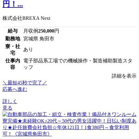
円！...
株式会社BREXA Next
給与
月収例
250,000
円
勤務地
宮城県 角田市
寮・社
あり
宅
仕事内
電子部品系工場での機械操作・製造補助製造スタ
容
ッフ
詳細を表示
＼最短45秒で完了／
応募へ進む
詳しく
見る