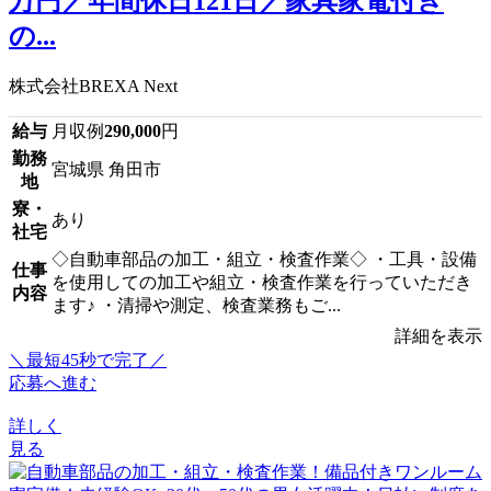
万円／年間休日121日／家具家電付き
の...
株式会社BREXA Next
給与
月収例
290,000
円
勤務
宮城県 角田市
地
寮・
あり
社宅
◇自動車部品の加工・組立・検査作業◇ ・工具・設備
仕事
を使用しての加工や組立・検査作業を行っていただき
内容
ます♪ ・清掃や測定、検査業務もご...
詳細を表示
＼最短45秒で完了／
応募へ進む
詳しく
見る