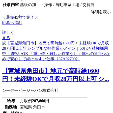
仕事内容
基板の加工・操作 / 自動車系工場 / 交替制
詳細を表示
＼最短45秒で完了／
応募へ進む
詳しく
見る
【宮城県角田市】地元で高時給1600
円！未経験OKで月収28万円以上可 シ...
シーデーピージャパン株式会社
給与
月収例
287,860
円
勤務地
宮城県 角田市