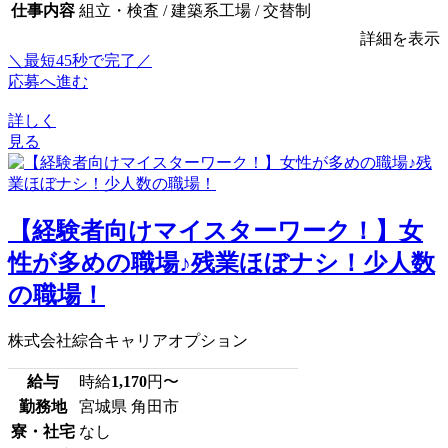
仕事内容
組立・検査 / 建築系工場 / 交替制
詳細を表示
＼最短45秒で完了／
応募へ進む
詳しく
見る
【経験者向けマイスターワーク！】女
性が多めの職場♪残業ほぼナシ！少人数
の職場！
株式会社綜合キャリアオプション
給与
時給
1,170
円〜
勤務地
宮城県 角田市
寮・社宅
なし