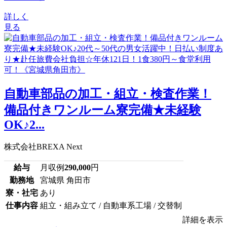
詳しく
見る
自動車部品の加工・組立・検査作業！
備品付きワンルーム寮完備★未経験
OK♪2...
株式会社BREXA Next
給与
月収例
290,000
円
勤務地
宮城県 角田市
寮・社宅
あり
仕事内容
組立・組み立て / 自動車系工場 / 交替制
詳細を表示