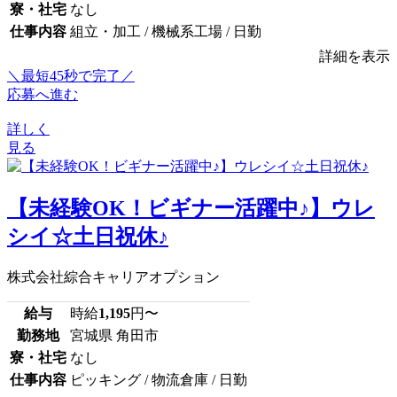
寮・社宅
なし
仕事内容
組立・加工 / 機械系工場 / 日勤
詳細を表示
＼最短45秒で完了／
応募へ進む
詳しく
見る
【未経験OK！ビギナー活躍中♪】ウレ
シイ☆土日祝休♪
株式会社綜合キャリアオプション
給与
時給
1,195
円〜
勤務地
宮城県 角田市
寮・社宅
なし
仕事内容
ピッキング / 物流倉庫 / 日勤