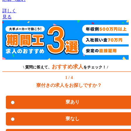
詳しく
見る
おすすめ求人
\ 質問に答えて、
をチェック！ /
1 / 4
寮付きの求人をお探しですか？
寮あり
寮なし