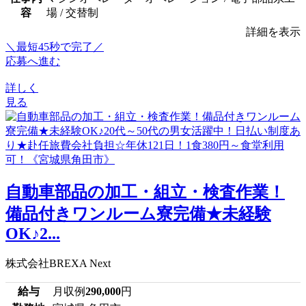
容
場 / 交替制
詳細を表示
＼最短45秒で完了／
応募へ進む
詳しく
見る
自動車部品の加工・組立・検査作業！
備品付きワンルーム寮完備★未経験
OK♪2...
株式会社BREXA Next
給与
月収例
290,000
円