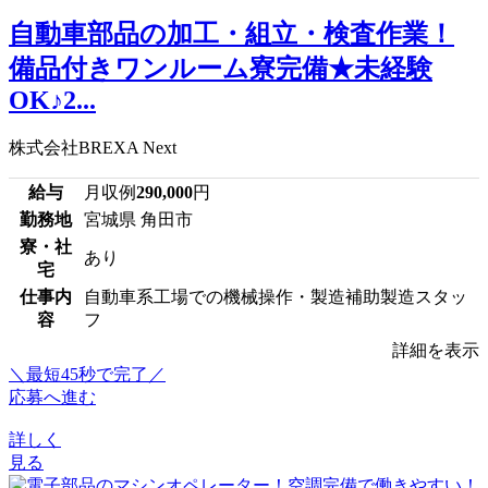
自動車部品の加工・組立・検査作業！
備品付きワンルーム寮完備★未経験
OK♪2...
株式会社BREXA Next
給与
月収例
290,000
円
勤務地
宮城県 角田市
寮・社
あり
宅
仕事内
自動車系工場での機械操作・製造補助製造スタッ
容
フ
詳細を表示
＼最短45秒で完了／
応募へ進む
詳しく
見る