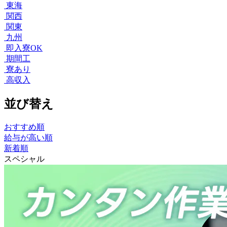
東海
関西
関東
九州
即入寮OK
期間工
寮あり
高収入
並び替え
おすすめ順
給与が高い順
新着順
スペシャル