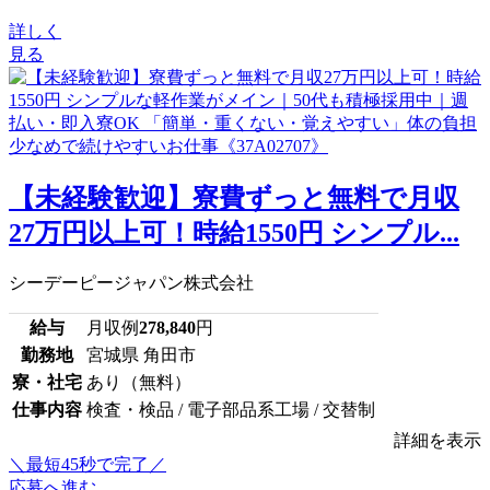
詳しく
見る
【未経験歓迎】寮費ずっと無料で月収
27万円以上可！時給1550円 シンプル...
シーデーピージャパン株式会社
給与
月収例
278,840
円
勤務地
宮城県 角田市
寮・社宅
あり（無料）
仕事内容
検査・検品 / 電子部品系工場 / 交替制
詳細を表示
＼最短45秒で完了／
応募へ進む