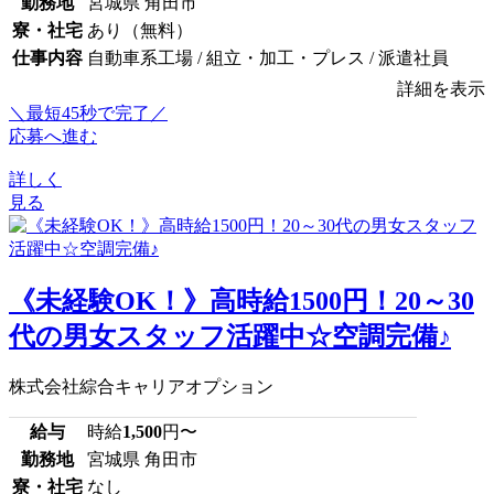
勤務地
宮城県 角田市
寮・社宅
あり（無料）
仕事内容
自動車系工場 / 組立・加工・プレス / 派遣社員
詳細を表示
＼最短45秒で完了／
応募へ進む
詳しく
見る
《未経験OK！》高時給1500円！20～30
代の男女スタッフ活躍中☆空調完備♪
株式会社綜合キャリアオプション
給与
時給
1,500
円〜
勤務地
宮城県 角田市
寮・社宅
なし