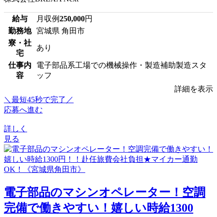
給与
月収例
250,000
円
勤務地
宮城県 角田市
寮・社
あり
宅
仕事内
電子部品系工場での機械操作・製造補助製造スタ
容
ッフ
詳細を表示
＼最短45秒で完了／
応募へ進む
詳しく
見る
電子部品のマシンオペレーター！空調
完備で働きやすい！嬉しい時給1300