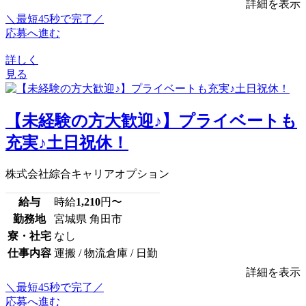
詳細を表示
＼最短45秒で完了／
応募へ進む
詳しく
見る
【未経験の方大歓迎♪】プライベートも
充実♪土日祝休！
株式会社綜合キャリアオプション
給与
時給
1,210
円〜
勤務地
宮城県 角田市
寮・社宅
なし
仕事内容
運搬 / 物流倉庫 / 日勤
詳細を表示
＼最短45秒で完了／
応募へ進む