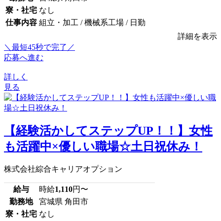
寮・社宅
なし
仕事内容
組立・加工 / 機械系工場 / 日勤
詳細を表示
＼最短45秒で完了／
応募へ進む
詳しく
見る
【経験活かしてステップUP！！】女性
も活躍中×優しい職場☆土日祝休み！
株式会社綜合キャリアオプション
給与
時給
1,110
円〜
勤務地
宮城県 角田市
寮・社宅
なし