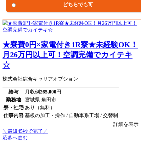
どちらでも可
★寮費0円×家電付き1R寮★未経験OK！
月26万円以上可！空調完備でカイテキ
☆
株式会社綜合キャリアオプション
給与
月収例
265,000
円
勤務地
宮城県 角田市
寮・社宅
あり（無料）
仕事内容
基板の加工・操作 / 自動車系工場 / 交替制
詳細を表示
＼最短45秒で完了／
応募へ進む