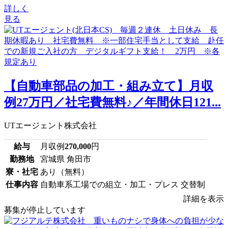
詳しく
見る
【自動車部品の加工・組み立て】月収
例27万円／社宅費無料♪／年間休日121...
UTエージェント株式会社
給与
月収例
270,000
円
勤務地
宮城県 角田市
寮・社宅
あり（無料）
仕事内容
自動車系工場での組立・加工・プレス 交替制
詳細を表示
募集が停止しています