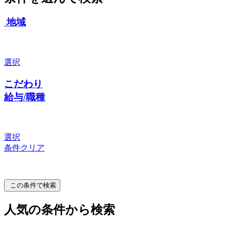
地域
選択
こだわり
給与/職種
選択
条件クリア
この条件で検索
人気の条件から検索