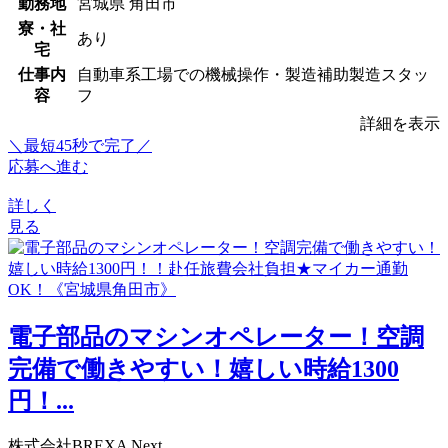
勤務地
宮城県 角田市
寮・社
あり
宅
仕事内
自動車系工場での機械操作・製造補助製造スタッ
容
フ
詳細を表示
＼最短45秒で完了／
応募へ進む
詳しく
見る
電子部品のマシンオペレーター！空調
完備で働きやすい！嬉しい時給1300
円！...
株式会社BREXA Next