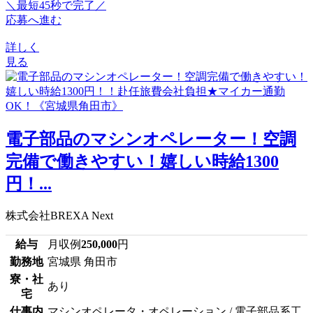
＼最短45秒で完了／
応募へ進む
詳しく
見る
電子部品のマシンオペレーター！空調
完備で働きやすい！嬉しい時給1300
円！...
株式会社BREXA Next
給与
月収例
250,000
円
勤務地
宮城県 角田市
寮・社
あり
宅
仕事内
マシンオペレータ・オペレーション / 電子部品系工