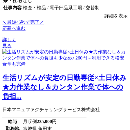
寮・社宅
なし
仕事内容
検査・検品 / 電子部品系工場 / 交替制
詳細を表示
＼最短45秒で完了／
応募へ進む
詳しく
見る
生活リズムが安定の日勤専従×土日休み
★力作業なし＆カンタン作業で体への
負担...
日本マニュファクチャリングサービス株式会社
給与
月収例
235,000
円
勤務地
宮城県 角田市