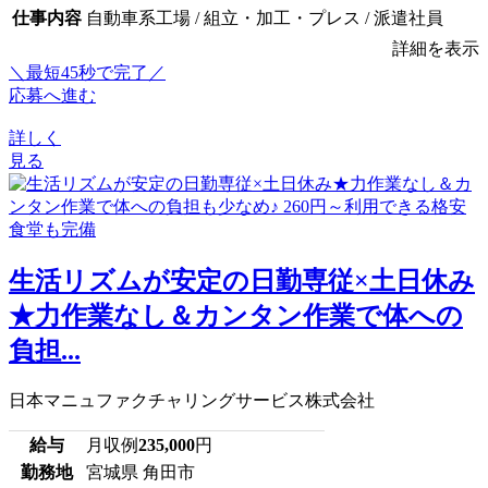
仕事内容
自動車系工場 / 組立・加工・プレス / 派遣社員
詳細を表示
＼最短45秒で完了／
応募へ進む
詳しく
見る
生活リズムが安定の日勤専従×土日休み
★力作業なし＆カンタン作業で体への
負担...
日本マニュファクチャリングサービス株式会社
給与
月収例
235,000
円
勤務地
宮城県 角田市