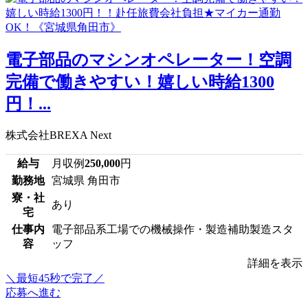
電子部品のマシンオペレーター！空調
完備で働きやすい！嬉しい時給1300
円！...
株式会社BREXA Next
給与
月収例
250,000
円
勤務地
宮城県 角田市
寮・社
あり
宅
仕事内
電子部品系工場での機械操作・製造補助製造スタ
容
ッフ
詳細を表示
＼最短45秒で完了／
応募へ進む