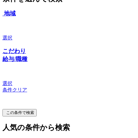
地域
選択
こだわり
給与/職種
選択
条件クリア
この条件で検索
人気の条件から検索