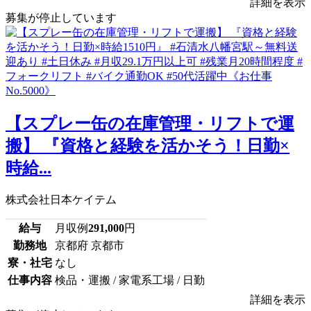
詳細を表示
募集が停止しています
【スプレー缶の在庫管理・リフトで運
搬】 『資格と経験を活かそう！日勤×
時給...
株式会社日本ケイテム
給与
月収例
291,000
円
勤務地
京都府 京都市
寮・社宅
なし
仕事内容
検品・運搬 / 家電系工場 / 日勤
詳細を表示