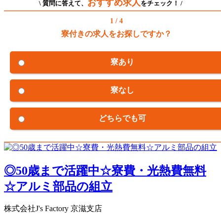
おすすめ求人
\ 質問に答えて、
をチェック！ /
1 / 4
寮付きの求人をお探しですか？
寮あり
寮なし
どちらでも可
◎50歳まで活躍中☆寮費・光熱費無料
☆アルミ部品の組立
株式会社J's Factory 京滋支店