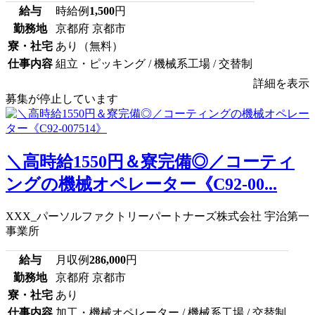
給与
時給例
1,500
円
勤務地
京都府 京都市
寮・社宅
あり（無料）
仕事内容
組立・ピッキング / 機械系工場 / 交替制
詳細を表示
募集が停止しています
＼高時給1550円＆寮完備◎／コーティ
ングの機械オペレーター《C92-00...
XXX_パーソルファクトリーパートナーズ株式会社 宇治第一
事業所
給与
月収例
286,000
円
勤務地
京都府 京都市
寮・社宅
あり
仕事内容
加工・機械オペレーター / 機械系工場 / 交替制