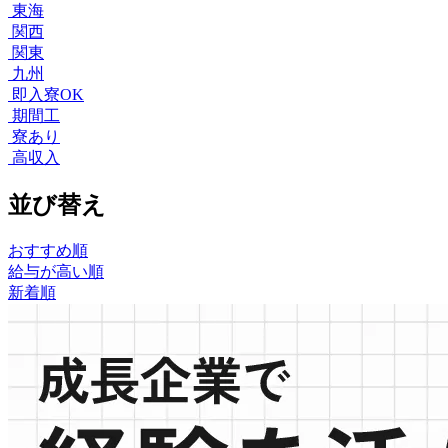
東海
関西
関東
九州
即入寮OK
期間工
寮あり
高収入
並び替え
おすすめ順
給与が高い順
新着順