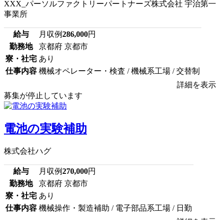
XXX_パーソルファクトリーパートナーズ株式会社 宇治第一
事業所
給与
月収例
286,000
円
勤務地
京都府 京都市
寮・社宅
あり
仕事内容
機械オペレーター・検査 / 機械系工場 / 交替制
詳細を表示
募集が停止しています
電池の実験補助
株式会社ハグ
給与
月収例
270,000
円
勤務地
京都府 京都市
寮・社宅
あり
仕事内容
機械操作・製造補助 / 電子部品系工場 / 日勤