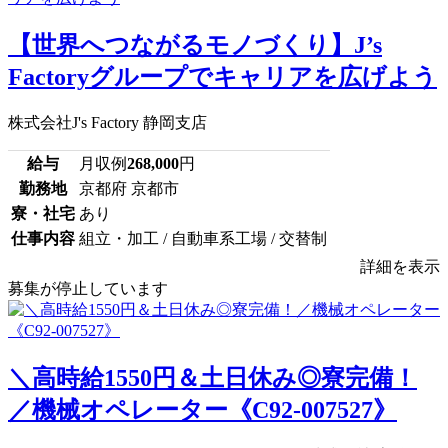
【世界へつながるモノづくり】J’s
Factoryグループでキャリアを広げよう
株式会社J's Factory 静岡支店
給与
月収例
268,000
円
勤務地
京都府 京都市
寮・社宅
あり
仕事内容
組立・加工 / 自動車系工場 / 交替制
詳細を表示
募集が停止しています
＼高時給1550円＆土日休み◎寮完備！
／機械オペレーター《C92-007527》