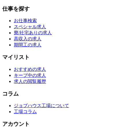
仕事を探す
お仕事検索
スペシャル求人
寮/社宅ありの求人
高収入の求人
期間工の求人
マイリスト
おすすめの求人
キープ中の求人
求人の閲覧履歴
コラム
ジョブハウス工場について
工場コラム
アカウント