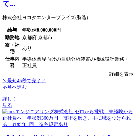
て...
株式会社ヨコタエンタープライズ(製造)
給与
年収例
8,000,000
円
勤務地
京都府 京都市
寮・社
あり
宅
仕事内
半導体業界向けの自動分析装置の機械設計業務・
容
正社員
詳細を表示
＼最短45秒で完了／
応募へ進む
詳しく
見る