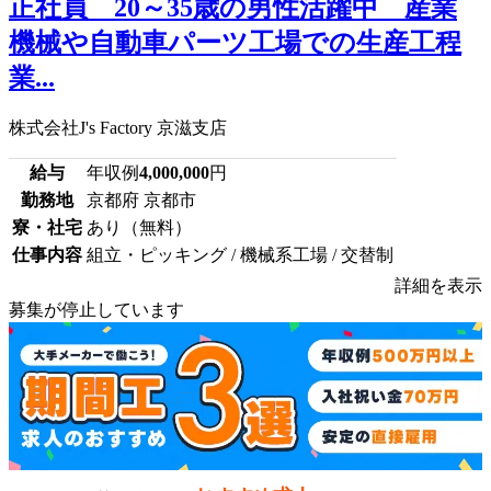
正社員 20～35歳の男性活躍中 産業
機械や自動車パーツ工場での生産工程
業...
株式会社J's Factory 京滋支店
給与
年収例
4,000,000
円
勤務地
京都府 京都市
寮・社宅
あり（無料）
仕事内容
組立・ピッキング / 機械系工場 / 交替制
詳細を表示
募集が停止しています