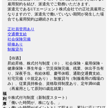
雇用契約を結び、派遣先でご勤務いただきます。
派遣元であるUTエージェント株式会社での正社員雇用と
なりますので、派遣先で働いていない期間が発生した場
合でも雇用契約は継続されます。
正社員登用あり
交通費支給
社会保険完備
研修あり
制服貸与
【待遇】
昇給昇格、株式付与制度（※）、社会保険・雇用保険・
健康保険・厚生年金・労災保険完備、残業、休出手当有
り、深夜手当、有給休暇、慶弔休暇、通勤交通費支給、
社宅完備（※規定あり）、制服貸与（制服着用の職場の
み）、従業員持株会、資格取得制度あり、定年満60歳
（再雇用として原則65歳迄就業）
福
※株式付与制度（新制度スタート）
利
「働いた時間が、株になる。」
厚
・働いた時間がポイントとして貯まり、累計に応じてUT