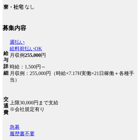
なし
寮・社宅
募集内容
週払い
給料前払いOK
給
月収例
255,000
円
与
詳
時給：1,500円～
細
月収例：255,000円（時給×7.17H実働×21日稼働＋各種手
当）
交
上限30,000円まで支給
通
※会社規定有り
費
急募
履歴書不要