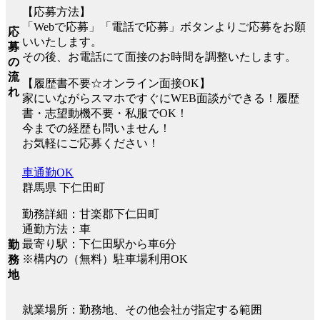
【応募方法】
「Webで応募」「電話で応募」ボタンよりご応募をお願
応
いいたします。
募
その後、お電話にて面接のお時間を調整いたします。
の
流
【履歴書不要☆オンライン面接OK】
れ
家にいながらスマホですぐにWEB面談ができる！履歴
書・志望動機不要・私服でOK！
今までの経歴も問いません！
お気軽にご応募ください！
車通勤OK
群馬県 下仁田町
勤務詳細：甘楽郡下仁田町
通勤方法：車
最寄り駅：下仁田駅から車6分
勤
※構内の（無料）駐車場利用OK
務
地
就業場所：勤務地、その他会社が指定する範囲