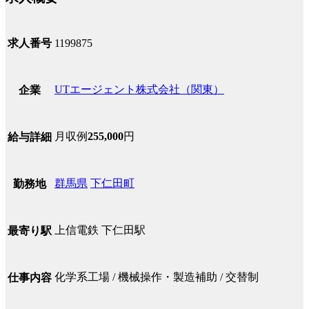
求人番号
1199875
UTエージェント株式会社（関東）
企業
月収例
255,000
円
給与詳細
群馬県
下仁田町
勤務地
上信電鉄 下仁田駅
最寄り駅
化学系工場 / 機械操作・製造補助 / 交替制
仕事内容