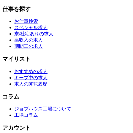
仕事を探す
お仕事検索
スペシャル求人
寮/社宅ありの求人
高収入の求人
期間工の求人
マイリスト
おすすめの求人
キープ中の求人
求人の閲覧履歴
コラム
ジョブハウス工場について
工場コラム
アカウント