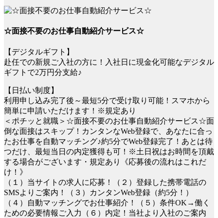
☆面接不要のお仕事自動紹介サービス☆
【デジタルギフト】
赴任での新規ご入社の方に！入社日に現金化可能なデジタル
ギフトで2万円分支給♪
【日払い制度】
利用申し込み完了後～最短5分で受け取り可能！スマホから
簡単に申請いただけます！※規定あり
＜ポチッと就職＞☆面接不要のお仕事自動紹介サービス☆面
倒な面接はスキップ！カンタンなWeb登録で、あなたに合っ
たお仕事を自動マッチング♪約5分でWeb登録完了！あとは待
つだけ、最短当日の内定獲得も可！※土日祝はお時間を頂戴
する場合がございます・規定あり《応募後の流れはこれだ
け！》
（１）当サイトの求人に応募！（２）登録した携帯電話の
SMSよりご案内！（３）カンタンWeb登録（約5分！）
（４）自動マッチングでお仕事紹介！（５）条件OK→働く
ための必要情報ご入力（６）内定！当社より入社のご案内