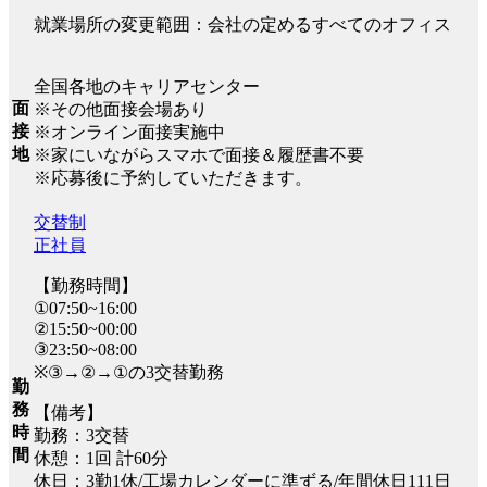
就業場所の変更範囲：会社の定めるすべてのオフィス
全国各地のキャリアセンター
面
※その他面接会場あり
接
※オンライン面接実施中
地
※家にいながらスマホで面接＆履歴書不要
※応募後に予約していただきます。
交替制
正社員
【勤務時間】
①07:50~16:00
②15:50~00:00
③23:50~08:00
※③→②→①の3交替勤務
勤
務
【備考】
時
勤務：3交替
間
休憩：1回 計60分
休日：3勤1休/工場カレンダーに準ずる/年間休日111日