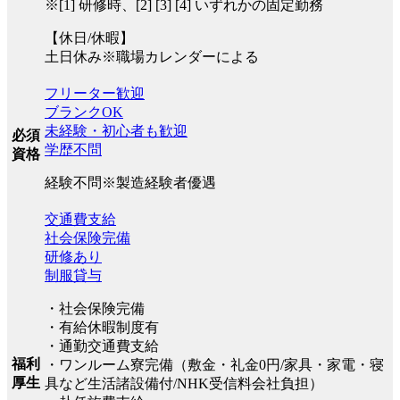
※[1] 研修時、[2] [3] [4] いずれかの固定勤務
【休日/休暇】
土日休み※職場カレンダーによる
フリーター歓迎
ブランクOK
未経験・初心者も歓迎
必須
学歴不問
資格
経験不問※製造経験者優遇
交通費支給
社会保険完備
研修あり
制服貸与
・社会保険完備
・有給休暇制度有
・通勤交通費支給
福利
・ワンルーム寮完備（敷金・礼金0円/家具・家電・寝
厚生
具など生活諸設備付/NHK受信料会社負担）