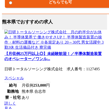
どちらでも可
熊本県でおすすめの求人
【月収例25万円以上◎】未経験歓迎！／半導体製造装置
のオペレーター／ワンル...
日研トータルソーシング株式会社 求人番号：1127495
スペシャル
給与
月収例
253,000
円
勤務地
熊本県 合志市
寮・社宅
あり
詳しく
見る