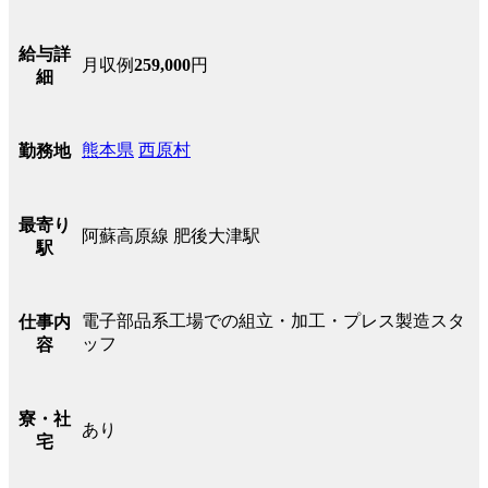
給与詳
月収例
259,000
円
細
熊本県
西原村
勤務地
最寄り
阿蘇高原線 肥後大津駅
駅
電子部品系工場での組立・加工・プレス製造スタ
仕事内
ッフ
容
寮・社
あり
宅