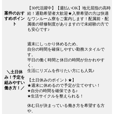
【30代活躍中】【週払いOK】地元屈指の高時
案件のおす
給！通勤希望者大歓迎★入寮希望の方は快適
すめポイン
なワンルーム寮をご案内します！配属前・配
ト
属後の研修制度がありますので未経験の方で
も安心です♪
週末にしっかり休めるため、
自分の時間を確保しやすい勤務スタイルで
す。
平日の働く時間と休日の時間が分かれやす
く、
生活にリズムを作りたい方にも人気♪
＼土日休
み！予定を
【土日休みのポイント★】
組みやすい
★週末に休めるので予定が立てやすい！
働き方！／
★自分の時間を確保できる♪
★生活サイクルを整えられる！
休む日が決まっている働き方を希望する方
や、