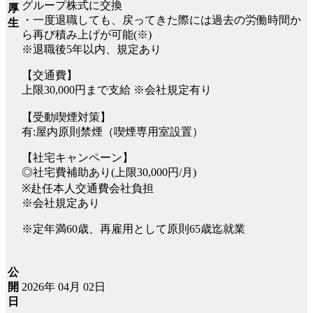
グループ株式に交換
厚
・一度退職しても、戻ってきた際には過去の労働時間か
生
ら再び積み上げが可能(※)
※退職後5年以内、規定あり
【交通費】
上限30,000円まで支給 ※会社規定有り
【受動喫煙対策】
有:屋内原則禁煙（喫煙専用室設置）
【社宅キャンペーン】
◎社宅費補助あり(上限30,000円/月)
※赴任本人交通費会社負担
※会社規定あり
※定年満60歳、再雇用として原則65歳迄就業
公
2026年 04月 02日
開
日