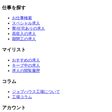
仕事を探す
お仕事検索
スペシャル求人
寮/社宅ありの求人
高収入の求人
期間工の求人
マイリスト
おすすめの求人
キープ中の求人
求人の閲覧履歴
コラム
ジョブハウス工場について
工場コラム
アカウント