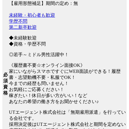
【雇用形態補足】期間の定め：無
未経験・初心者も歓迎
学歴不問
第二新卒歓迎
◆未経験歓迎
◆資格・学歴不問
◎若手～ミドル男性活躍中！
《履歴書不要☆オンライン面接OK》
家にいながらスマホですぐにWEB面談ができる！履歴
必
書・志望動機不要・私服でOK！
須
今までの経歴も問いません！
資
お気軽にご応募ください！
格
稼ぎたい！休日が多い方がいい！など
あなたの希望の働き方をお聞かせください♪
UTエージェント株式会社は「無期雇用派遣」を行ってい
る会社です。
採用決定後はUTエージェント株式会社と期間を定めない