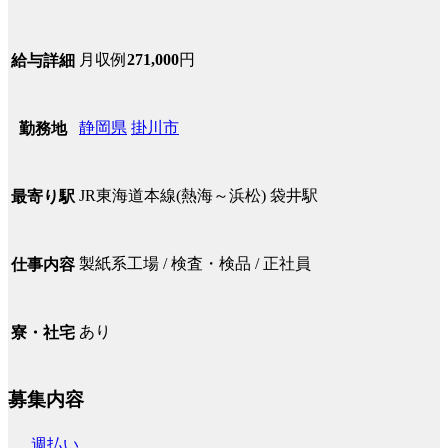
月収例
271,000
円
給与詳細
静岡県
掛川市
勤務地
JR東海道本線(熱海～浜松) 袋井駅
最寄り駅
製紙系工場 / 検査・検品 / 正社員
仕事内容
あり
寮・社宅
募集内容
週払い