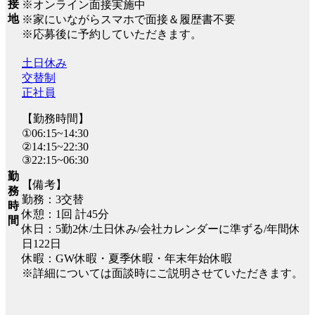
接
※オンライン面接実施中
地
※家にいながらスマホで面接＆履歴書不要
※応募後に予約していただきます。
土日休み
交替制
正社員
【勤務時間】
①06:15~14:30
②14:15~22:30
③22:15~06:30
勤
【備考】
務
勤務：3交替
時
休憩：1回 計45分
間
休日：5勤2休/土日休み/会社カレンダーに準ずる/年間休
日122日
休暇：GW休暇・夏季休暇・年末年始休暇
※詳細については面談時にご説明させていただきます。