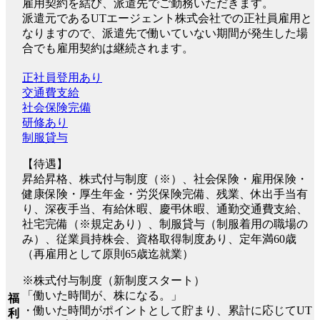
雇用契約を結び、派遣先でご勤務いただきます。
派遣元であるUTエージェント株式会社での正社員雇用と
なりますので、派遣先で働いていない期間が発生した場
合でも雇用契約は継続されます。
正社員登用あり
交通費支給
社会保険完備
研修あり
制服貸与
【待遇】
昇給昇格、株式付与制度（※）、社会保険・雇用保険・
健康保険・厚生年金・労災保険完備、残業、休出手当有
り、深夜手当、有給休暇、慶弔休暇、通勤交通費支給、
社宅完備（※規定あり）、制服貸与（制服着用の職場の
み）、従業員持株会、資格取得制度あり、定年満60歳
（再雇用として原則65歳迄就業）
※株式付与制度（新制度スタート）
「働いた時間が、株になる。」
福
・働いた時間がポイントとして貯まり、累計に応じてUT
利