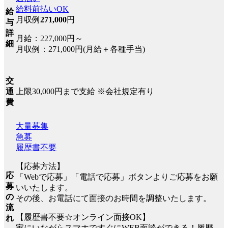
給料前払いOK
給
月収例
271,000
円
与
詳
月給：227,000円～
細
月収例：271,000円(月給＋各種手当)
交
上限30,000円まで支給 ※会社規定有り
通
費
大量募集
急募
履歴書不要
【応募方法】
応
「Webで応募」「電話で応募」ボタンよりご応募をお願
募
いいたします。
の
その後、お電話にて面接のお時間を調整いたします。
流
【履歴書不要☆オンライン面接OK】
れ
家にいながらスマホですぐにWEB面談ができる！履歴