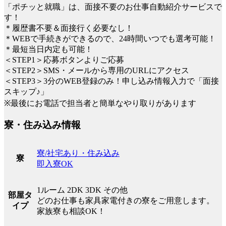
「ポチッと就職」は、面接不要のお仕事自動紹介サービスで
す！
＊履歴書不要＆面接行く必要なし！
＊WEBで手続きができるので、24時間いつでも選考可能！
＊最短当日内定も可能！
＜STEP1＞応募ボタンよりご応募
＜STEP2＞SMS・メールから専用のURLにアクセス
＜STEP3＞3分のWEB登録のみ！申し込み情報入力で「面接
スキップ♪」
※最後にお電話で担当者と簡単なやり取りがあります
寮・住み込み情報
寮/社宅あり・住み込み
寮
即入寮OK
1ルーム 2DK 3DK その他
部屋タ
どのお仕事も家具家電付きの寮をご用意します。
イプ
家族寮も相談OK！